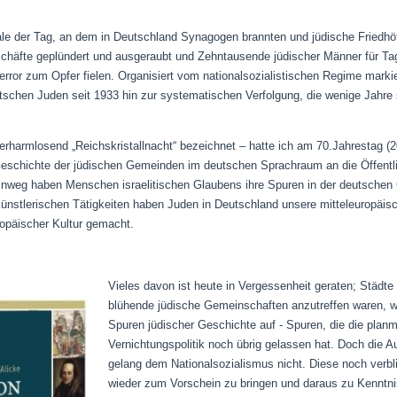
e der Tag, an dem in Deutschland Synagogen brannten und jüdische Friedhö
chäfte geplündert und ausgeraubt und Zehntausende jüdischer Männer für T
rror zum Opfer fielen. Organisiert vom nationalsozialistischen Regime mark
tschen Juden seit 1933 hin zur systematischen Verfolgung, die wenige Jahre
armlosend „Reichskristallnacht“ bezeichnet – hatte ich am 70.Jahrestag (2
 Geschichte der jüdischen Gemeinden im deutschen Sprachraum an die Öffent
hinweg haben Menschen israelitischen Glaubens ihre Spuren in der deutschen 
ünstlerischen Tätigkeiten haben Juden in Deutschland unsere mitteleuropäis
ropäischer Kultur gemacht.
Vieles davon ist heute in Vergessenheit geraten; Städte 
blühende jüdische Gemeinschaften anzutreffen waren, w
Spuren jüdischer Geschichte auf - Spuren, die die planm
Vernichtungspolitik noch übrig gelassen hat. Doch die 
gelang dem Nationalsozialismus nicht. Diese noch ver
wieder zum Vorschein zu bringen und daraus zu Kenntni