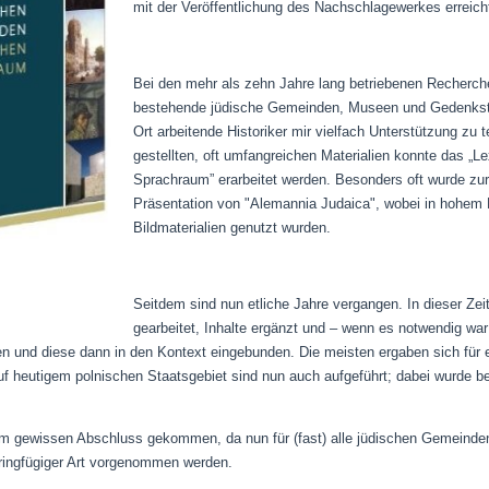
mit der Veröffentlichung des Nachschlagewerkes erreich
Bei den mehr als zehn Jahre lang betriebenen Recherc
bestehende jüdische Gemeinden, Museen und Gedenkstätt
Ort arbeitende Historiker mir vielfach Unterstützung zu 
gestellten, oft umfangreichen Materialien konnte das „
Sprachraum” erarbeitet werden. Besonders oft wurde zurü
Präsentation von "Alemannia Judaica", wobei in hohem
Bildmaterialien genutzt wurden.
Seitdem sind nun etliche Jahre vergangen. In dieser Zei
gearbeitet, Inhalte ergänzt und – wenn es notwendig wa
ten und diese dann in den Kontext eingebunden. Die meisten ergaben sich fü
auf heutigem polnischen Staatsgebiet sind nun auch aufgeführt; dabei wurde 
 gewissen Abschluss gekommen, da nun für (fast) alle jüdischen Gemeinden so
eringfügiger Art vorgenommen werden.