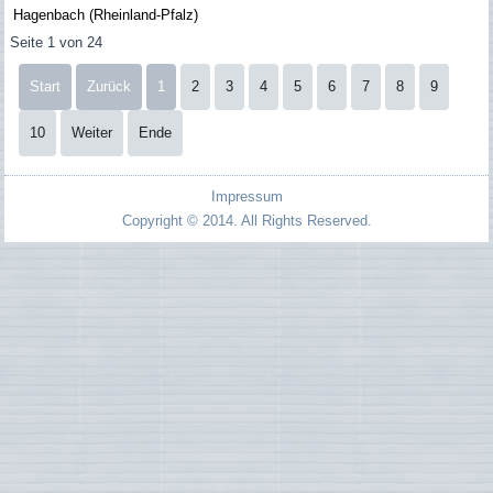
Hagenbach (Rheinland-Pfalz)
Seite 1 von 24
Start
Zurück
1
2
3
4
5
6
7
8
9
10
Weiter
Ende
Impressum
Copyright © 2014. All Rights Reserved.