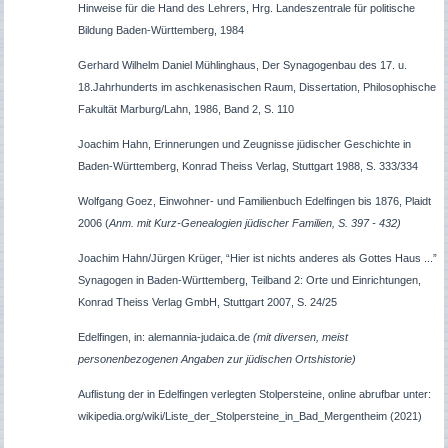
Hinweise für die Hand des Lehrers, Hrg. Landeszentrale für politische
Bildung Baden-Württemberg, 1984
Gerhard Wilhelm Daniel Mühlinghaus, Der Synagogenbau des 17. u.
18.Jahrhunderts im aschkenasischen Raum, Dissertation, Philosophische
Fakultät Marburg/Lahn, 1986, Band 2, S. 110
Joachim Hahn, Erinnerungen und Zeugnisse jüdischer Geschichte in
Baden-Württemberg, Konrad Theiss Verlag, Stuttgart 1988, S. 333/334
Wolfgang
Goez,
Einwohner- und Familienbuch Edelfingen bis 1876, Plaidt
2006
(
Anm. mit Kurz-Genealogien jüdischer Familien, S. 397 - 432)
Joachim Hahn/Jürgen Krüger, “Hier ist nichts anderes als Gottes Haus ...”
Synagogen in Baden-Württemberg, Teilband 2: Orte und Einrichtungen,
Konrad Theiss Verlag GmbH, Stuttgart 2007, S. 24/25
Edelfingen, in: alemannia-judaica.de
(mit diversen, meist
personenbezogenen Angaben zur jüdischen Ortshistorie)
Auflistung der in Edelfingen verlegten Stolpersteine, online abrufbar unter:
wikipedia.org/wiki/Liste_der_Stolpersteine_in_Bad_Mergentheim (2021)