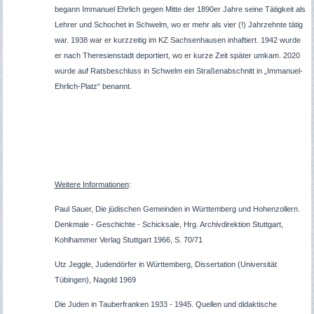
begann Immanuel Ehrlich gegen Mitte der 1890er Jahre seine Tätigkeit als
Lehrer und Schochet in Schwelm, wo er mehr als vier (!) Jahrzehnte tätig
war. 1938 war er kurzzeitig im KZ Sachsenhausen inhaftiert. 1942 wurde
er nach Theresienstadt deportiert, wo er kurze Zeit später umkam. 2020
wurde auf Ratsbeschluss in Schwelm ein Straßenabschnitt in „Immanuel-
Ehrlich-Platz“ benannt.
Weitere Informationen
:
Paul Sauer, Die jüdischen Gemeinden in Württemberg und Hohenzollern.
Denkmale - Geschichte - Schicksale, Hrg. Archivdirektion Stuttgart,
Kohlhammer Verlag Stuttgart 1966, S. 70/71
Utz Jeggle, Judendörfer in Württemberg, Dissertation (Universität
Tübingen), Nagold 1969
Die Juden in Tauberfranken 1933 - 1945. Quellen und didaktische