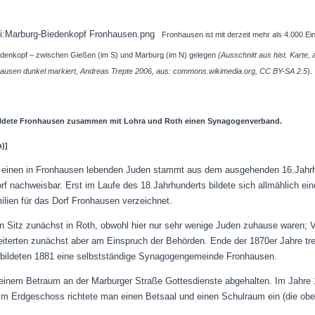
Fronhausen ist mit derzeit mehr als 4.000 
denkopf – zwischen Gießen (im S) und Marburg (im N) gelegen
(Ausschnitt aus hist. Karte, 
hausen dunkel markiert, Andreas Trepte 2006, aus: commons.wikimedia.org, CC BY-SA 2.5
).
s bildete Fronhausen zusammen mit Lohra und Roth einen Synagogenverband.
)]
uf einen in Fronhausen lebenden Juden stammt aus dem ausgehenden 16.Jahrh
rf nachweisbar. Erst im Laufe des 18.Jahrhunderts bildete sich allmählich e
milien für das Dorf Fronhausen verzeichnet.
n Sitz zunächst in Roth, obwohl hier nur sehr wenige Juden zuhause waren;
eiterten zunächst aber am Einspruch der Behörden.
Ende der 1870er Jahre tr
bildeten 1881 eine selbstständige Synagogengemeinde Fronhausen.
n einem Betraum an der Marburger Straße Gottesdienste abgehalten. Im Jahr
im Erdgeschoss richtete man einen Betsaal und einen Schulraum ein (die ob