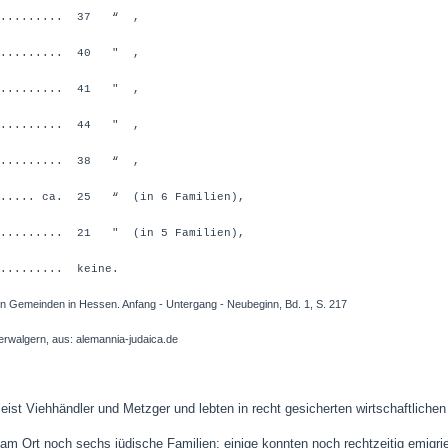
.......... 37 “ ,
.......... 40 " ,
.......... 41 " ,
.......... 44 " ,
.......... 38 “ ,
..... ca. 25 “ (in 6 Familien),
......... 21 " (in 5 Familien),
......... keine.
hen Gemeinden in Hessen. Anfang - Untergang - Neubeginn, Bd. 1, S. 217
gern, aus: alemannia-judaica.de
st Viehhändler und Metzger und lebten in recht gesicherten wirtschaftlichen
am Ort noch sechs jüdische Familien; einige konnten noch rechtzeitig emigri