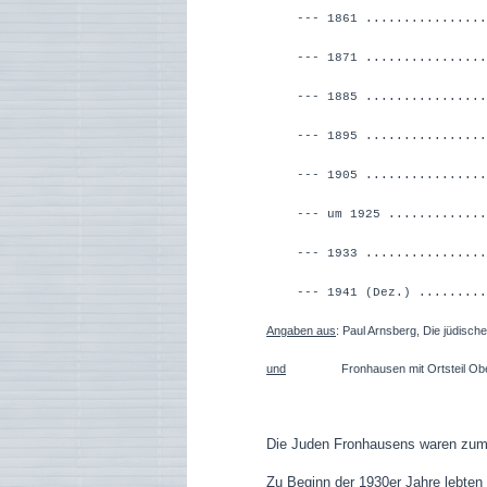
--- 1861 ...............
--- 1871 ...............
--- 1885 ...............
--- 1895 ...............
--- 1905 ...............
--- um 1925 .............
--- 1933 ................
--- 1941 (Dez.) .........
Angaben aus
: Paul Arnsberg, Die jüdisc
und
Fronhausen mit Ortsteil Oberwal
Die Juden Fronhausens waren zumei
Zu Beginn der 1930er Jahre lebten 