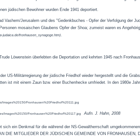
benen jüdischen Bewohner wurden Ende 1941 deportiert.
d Vashem/Jerusalem und des "Gedenkbuches - Opfer der Verfolgung der Juden
Personen mosaischen Glaubens Opfer der Shoa; zumeist waren es Angehörig
.
ia-judaica.de/fronhausen_synagoge.htm)
rude Löwenstein überlebten die Deportation und kehrten 1945 nach Fronhause
er US-Militärregierung der jüdische Friedhof wieder hergestellt und die Grabs
tten ist mit einem Zaun bzw. einer Buchenhecke umfriedet. In den 1980e Jahr
Aufn. J. Hahn, 2008
et sich ein Denkmal für die während der NS-Gewaltherrschaft umgekommenen 
 DIE MITGLIEDER DER JÜDISCHEN GEMEINDE VON FRONHAUSEN, D