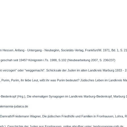
n Hessen. Anfang - Untergang - Neubeginn, Societäts-Verlag, Frankfurt/M. 1971, Bd. 1, S. 2
geschah seit 1945? Königstein i.Ts. 1988, S.102 (Neubearbeitung 2007, S. 236/237)
t verzogen” oder “weggemacht”. Schicksale der Juden im alten Landkreis Marburg 1933 - 
Purim, Purim, ihr liebe Leut, wißt ihr was Purim bedeutet? Jüdisches Leben im Landkreis Ma
Biedenkopf (Hrg.), Die ehemaligen Synagogen im Landkreis Marburg-Biedenkopf, Marburg 
 alemannia-judaica.de
 Damrath/Friedemann Wagner, Die jüdischen Friedhöfe und Familien in Fronhausen, Lohra, 
rb.), Geschichte der Juden aus Fronhausen, online abrufbar unter: landsynagoge-roth.de