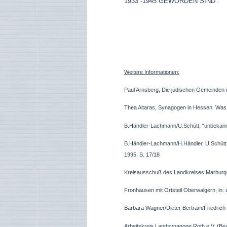
1933 -1945 GEWORDEN SIND“.
Weitere Informationen:
Paul Arnsberg, Die jüdischen Gemeinden i
Thea Altaras, Synagogen in Hessen. Was 
B.Händler-Lachmann/U.Schütt, “unbekann
B.Händler-Lachmann/H.Händler, U.Schütt, 
1995, S. 17/18
Kreisausschuß des Landkreises Marburg-
Fronhausen mit Ortsteil Oberwalgern, in:
Barbara Wagner/Dieter Bertram/Friedrich
Arbeitskreis Landsynagoge Roth e.V. (Bea