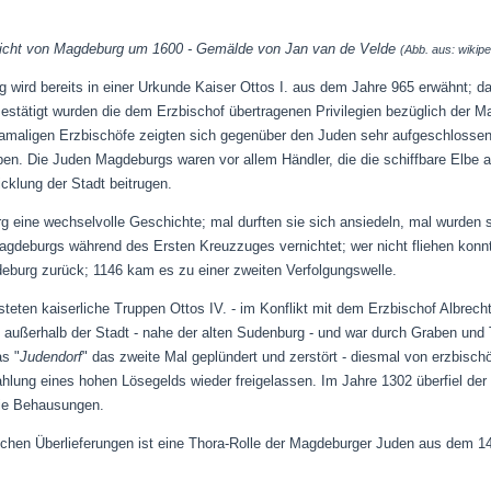
icht von Magdeburg um 1600 - Gemälde von Jan van de Velde
(Abb. aus: wikipe
wird bereits in einer Urkunde Kaiser Ottos I. aus dem Jahre 965 erwähnt; d
Bestätigt wurden die dem Erzbischof übertragenen Privilegien bezüglich der 
amaligen Erzbischöfe zeigten sich gegenüber den Juden sehr aufgeschlossen; 
ben. Die Juden Magdeburgs waren vor allem Händler, die die schiffbare Elbe 
icklung der Stadt beitrugen.
 eine wechselvolle Geschichte; mal durften sie sich ansiedeln, mal wurden s
agdeburgs während des Ersten Kreuzzuges vernichtet; wer nicht fliehen konnt
eburg zurück; 1146 kam es zu einer zweiten Verfolgungswelle.
eten kaiserliche Truppen Ottos IV. - im Konflikt mit dem Erzbischof Albrecht 
g außerhalb der Stadt - nahe der alten Sudenburg - und war durch Graben und 
s "
Judendorf
" das zweite Mal geplündert und zerstört - diesmal von erzbisch
hlung eines hohen Lösegelds wieder freigelassen. Im Jahre 1302 überfiel de
ie Behausungen.
tlichen Überlieferungen ist eine Thora-Rolle der Magdeburger Juden aus dem 14.