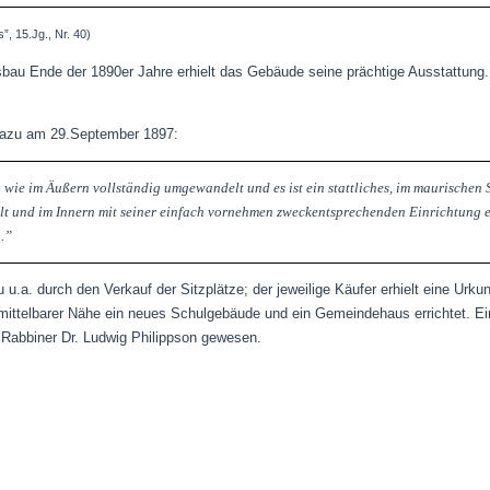
, 15.Jg., Nr. 40)
au Ende der 1890er Jahre erhielt das Gebäude seine prächtige Ausstattung.
 dazu am 29.September 1897:
rn wie im Äußern vollständig umgewandelt und es ist ein stattliches, im maurische
lt und im Innern mit seiner einfach vornehmen zweckentsprechenden Einrichtung 
..”
u.a. durch den Verkauf der Sitzplätze; der jeweilige Käufer erhielt eine Urku
nmittelbarer Nähe ein neues Schulgebäude und ein Gemeindehaus errichtet. Ei
62 Rabbiner Dr. Ludwig Philippson gewesen.