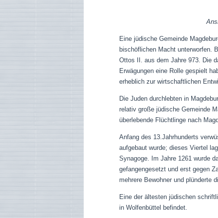
Ans
Eine jüdische Gemeinde Magdeburg 
bischöflichen Macht unterworfen. 
Ottos II. aus dem Jahre 973. Die d
Erwägungen eine Rolle gespielt ha
erheblich zur wirtschaftlichen Entw
Die Juden durchlebten in Magdeburg
relativ große jüdische Gemeinde M
überlebende Flüchtlinge nach Magd
Anfang des 13.Jahrhunderts verwüst
aufgebaut wurde; dieses Viertel la
Synagoge. Im Jahre 1261 wurde da
gefangengesetzt und erst gegen Za
mehrere Bewohner und plünderte d
Eine der ältesten jüdischen schrif
in Wolfenbüttel befindet.