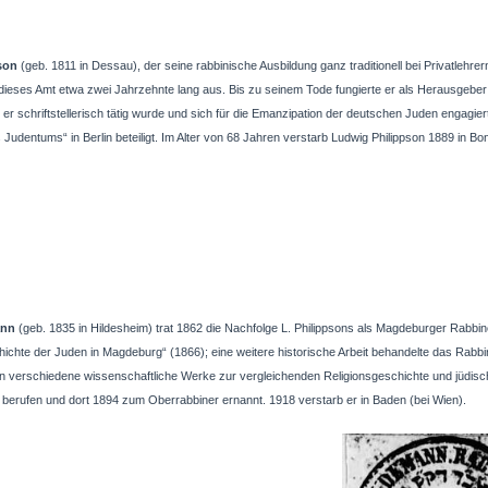
son
(geb. 1811 in Dessau), der seine rabbinische Ausbildung ganz traditionell bei Privatlehrern
ieses Amt etwa zwei Jahrzehnte lang aus. Bis zu seinem Tode fungierte er als Herausgeber
er schriftstellerisch tätig wurde und sich für die Emanzipation der deutschen Juden engagi
Judentums“ in Berlin beteiligt. Im Alter von 68 Jahren verstarb Ludwig Philippson 1889 in Bo
ann
(geb. 1835 in Hildesheim) trat 1862 die Nachfolge L. Philippsons als Magdeburger Rabbine
chte der Juden in Magdeburg“ (1866); eine weitere historische Arbeit behandelte das Rabbin
nn verschiedene wissenschaftliche Werke zur vergleichenden Religionsgeschichte und jüdisc
berufen und dort 1894 zum Oberrabbiner ernannt. 1918 verstarb er in Baden (bei Wien).