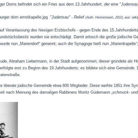
er Doms befindet sich ein Fries aus dem 13.Jahrhundert, der eine "Judensau"
"Judensau" - Relief
(Aufn. Hennemann, 2010, aus: wiki
f Veranlassung des hiesigen Erzbischofs - gegen Ende des 15.Jahrhunderts 
Grundstücksbesitz wurden sie entschädigt. Damit erlosch die große jüdische 
 wurde nun „Mariendorf“ genannt; auch die Synagoge hieß nun „Marienkapelle
jude, Abraham Liebermann, in der Stadt aufgenommen; dieser gründete als H
erfolgte erst zu Beginn des 19.Jahrhunderts; es bildete sich eine Gemeinde
. 
latenstraße.
ie liberale jüdische Gemeinde etwa 800 Mitglieder. Diese weihte 1851 ihre Syn
 Zeit nach Meinung des damaligen Rabbiners Moritz Güdemann „
schmuck- und