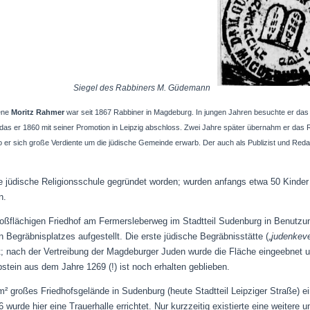
abbiners M. Güdemann
rene
Moritz Rahmer
war seit 1867 Rabbiner in Magdeburg. In jungen Jahren besuchte er da
f, das er 1860 mit seiner Promotion in Leipzig abschloss. Zwei Jahre später übernahm er das
wo er sich große Verdiente um die jüdische Gemeinde erwarb. Der auch als Publizist und Reda
e jüdische Religionsschule gegründet worden; wurden anfangs etwa 50 Kinder 
n.
oßflächigen Friedhof am Fermersleberweg im Stadtteil Sudenburg in Benutzu
n Begräbnisplatzes aufgestellt. Die erste jüdische Begräbnisstätte („
judenkev
rt; nach der Vertreibung der Magdeburger Juden wurde die Fläche eingeebnet un
stein aus dem Jahre 1269 (!) ist noch erhalten geblieben.
² großes Friedhofsgelände in Sudenburg (heute Stadtteil Leipziger Straße) e
wurde hier eine Trauerhalle errichtet. Nur kurzzeitig existierte eine weitere