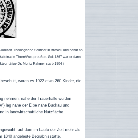
s Jüdisch-Theologische Seminar in Breslau und nahm an
 Rabbinat in Thorn/Westpreußen. Seit 1867 war er dann
kteur tätige Dr. Moritz Rahmer starb 1904 in
beschult, waren es 1922 etwa 260 Kinder, die
ng nehmen; nahe der Trauerhalle wurden
er
“) lag nahe der Elbe nahe Buckau und
d in landwirtschaftliche Nutzfläche
ingeweiht, auf dem im Laufe der Zeit mehr als
 um 1840 angelegte Begräbnisstätte.