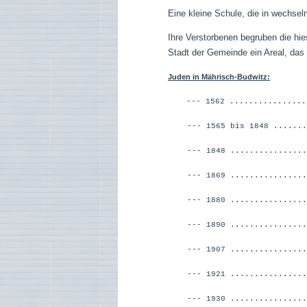
Eine kleine Schule, die in wechsel
Ihre Verstorbenen begruben die hie
Stadt der Gemeinde ein Areal, das n
Juden in Mährisch-Budwitz:
--- 1562 ...............
--- 1565 bis 1848 .......
--- 1848 ..............
--- 1869 ...........
--- 1880 ..............
--- 1890 ...............
--- 1907 ..............
--- 1921 ..............
--- 1930 ...............