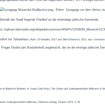
Ehem. Synagoge vor dem Abriss
(A
ußerhalb der Stadt liegende Friedhof an die ehemalige jüdische Gemeinde.
iedhof mit Taharahaus
(Aufn. GFreihalter, 2017 und Jitka Erbanová, 2012, aus: commons
 Prager Straße (am Busbahnhof) angebracht, die an die einstige jüdische Gem
den in Mährisch-Budwitz, in: Hugo Gold (Hrg.), Die Juden und Judengemeinden Mährens in 
enen Judengemeinden Mährens, Olamenu-Verlag, Tel Aviv 1974, S. 82