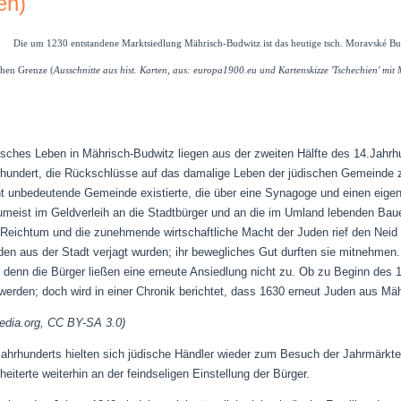
en)
Die um 1230 entstandene Marktsiedlung Mährisch-Budwitz ist das heutige tsch.
Moravské Bud
chen Grenze (
Ausschnitte aus
hist. Karten, aus: europa1900.eu und Kartenskizze 'Tschechien' mit
disches Leben in Mährisch-Budwitz liegen aus der zweiten Hälfte des 14.Jah
hundert, die Rückschlüsse auf das damalige Leben der jüdischen Gemeinde
ht unbedeutende Gemeinde existierte, die über eine Synagoge und einen eigen
umeist im Geldverleih an die Stadtbürger und an die im Umland lebenden Baue
Reichtum und die zunehmende wirtschaftliche Macht der Juden rief den Neid 
den aus der Stadt verjagt wurden; ihr bewegliches Gut durften sie mitnehmen.
; denn die Bürger ließen eine erneute Ansiedlung nicht zu. Ob zu Beginn des 
 werden; doch wird in einer Chronik berichtet, dass 1630 erneut Juden aus Mä
edia.org, CC BY-SA 3.0)
ahrhunderts hielten sich jüdische Händler wieder zum Besuch der Jahrmärkte 
iterte weiterhin an der feindseligen Einstellung der Bürger.