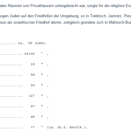
nden Räumen von Privathäusern untergebracht war, sorgte für die religiöse Er
sigen Juden auf den Friedhöfen der Umgebung, so in Trebitsch, Jamnitz, Piesli
un als israelitischer Friedhof diente; zeitgleich gründete sich in Mährisch-B
......... ca. 50 Juden,
........... keine " ,
............. 19 “ ,
................ 58 “ ,
............. 94 “ ,
............ 127 “ ,
............. 97 “ ,
............. 98 “ ,
............ 77 " (ca. 2% d. Bevölk.).