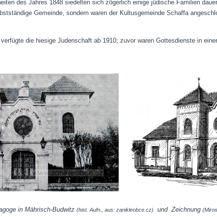
iten des Jahres 1848 siedelten sich zögerlich einige jüdische Familien dauer
stständige Gemeinde, sondern waren der Kultusgemeinde Schaffa angeschloss
erfügte die hiesige Judenschaft ab 1910; zuvor waren Gottesdienste in eine
goge in Mährisch-Budwitz
und Zeichnung
(hist. Aufn., aus: zanikleobce.cz)
(Miro