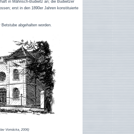
haft in Mährisch-Budwitz an; die Budwitzer
en; erst in den 1890er Jahren konstituierte
r Betstube abgehalten worden.
slav Vomácka, 2006)