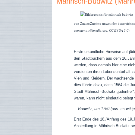
Mährisch-Budwitz (Mähr
von Znaim/Znojmo
unweit der österreichis
commons.wikimedia.org, CC BY-SA 3.0
).
Erste urkundliche Hinweise auf jü
den Stadtbüchern aus dem 16.Jahr
werden, dass damals hier eine nic
verdienten ihren Lebensunterhalt z
Vieh und Kleidern. Der wachsende 
dies führte dazu, dass 1564 die Ju
Stadt Mährisch-Budwitz „judenfrei“
waren, kann nicht eindeutig belegt
Budwitz, um 1750 (aus: cs.wikip
Erst Ende des 18./Anfang des 19.J
Ansiedlung in Mährisch-Budwitz sche