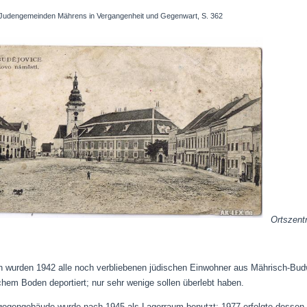
 Judengemeinden Mährens in Vergangenheit und Gegenwart, S. 362
Ortszent
wurden 1942 alle noch verbliebenen jüdischen Einwohner aus Mährisch-Budwit
schem Boden deportiert; nur sehr wenige sollen überlebt haben.
gogengebäude wurde nach 1945 als Lagerraum benutzt; 1977 erfolgte dessen 