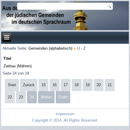
Aktuelle Seite:
Gemeinden (alphabetisch)
U - Z
Titel
Zwittau (Mähren)
Seite 24 von 24
Start
Zurück
15
16
17
18
19
20
21
22
23
24
Weiter
Ende
Impressum
Copyright © 2014. All Rights Reserved.