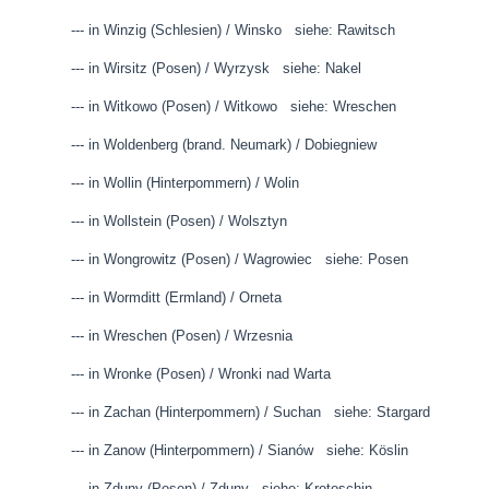
--- in Winzig (Schlesien) / Winsko siehe: Rawitsch
--- in Wirsitz (Posen) / Wyrzysk siehe: Nakel
--- in Witkowo (Posen) / Witkowo siehe: Wreschen
--- in Woldenberg (brand. Neumark) / Dobiegniew
--- in Wollin (Hinterpommern) / Wolin
--- in Wollstein (Posen) / Wolsztyn
--- in Wongrowitz (Posen) / Wagrowiec siehe: Posen
--- in Wormditt (Ermland) / Orneta
--- in Wreschen (Posen) / Wrzesnia
--- in Wronke (Posen) / Wronki nad Warta
--- in Zachan (Hinterpommern) / Suchan siehe: Stargard
--- in Zanow (Hinterpommern) / Sianów siehe: Köslin
--- in Zduny (Posen) / Zduny siehe: Krotoschin