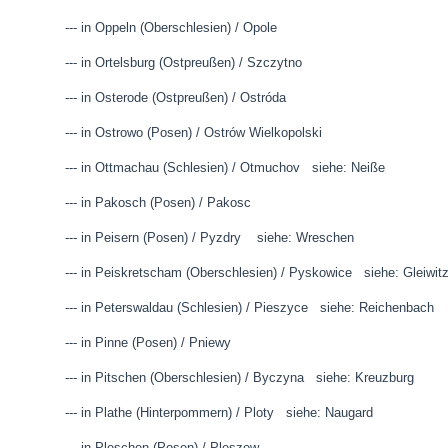
--- in Oppeln (Oberschlesien) / Opole
--- in Ortelsburg (Ostpreußen) / Szczytno
--- in Osterode (Ostpreußen) / Ostróda
--- in Ostrowo (Posen) / Ostrów Wielkopolski
--- in Ottmachau (Schlesien) / Otmuchov siehe: Neiße
--- in Pakosch (Posen) / Pakosc
--- in Peisern (Posen) / Pyzdry siehe: Wreschen
--- in Peiskretscham (Oberschlesien) / Pyskowice siehe: Gleiwit
--- in Peterswaldau (Schlesien) / Pieszyce siehe: Reichenbach
--- in Pinne (Posen) / Pniewy
--- in Pitschen (Oberschlesien) / Byczyna siehe: Kreuzburg
--- in Plathe (Hinterpommern) / Ploty siehe: Naugard
--- in Pleschen (Posen) / Pleszew