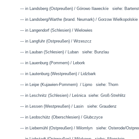
--- in Landsberg (Ostpreußen) / Górowo Ilaweckíe siehe: Bartens
--- in Landsberg/Warthe (brand. Neumark) / Gorzow Wielkop
--- in Langendorf (Schlesien) / Wielowies
--- in Langfuhr (Ostpreußen) / Wrzeszcz
--- in Lauban (Schlesien) / Luban siehe: Bunzlau
--- in Lauenburg (Pommern) / Lebork
--- in Lautenburg (Westpreußen) / Lidzbark
--- in Leipe (Kujawien-Pommern) / Lipno siehe: Thorn
--- in Leschnitz (Schlesien) /
Leśnica
siehe: Groß-Strehlitz
--- in Lessen (Westpreußen) / Lasin siehe: Graudenz
--- in Leobschütz (Oberschlesien) / Glubczyce
--- in Liebemühl (Ostpreußen) / Milomlyn siehe: Osterode/Ostpr
--- in Liebstadt (Ostpreußen) / Milakowo siehe: Allenstein