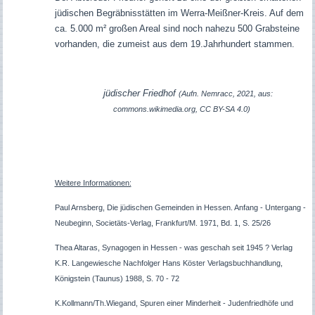
jüdischen Begräbnisstätten im Werra-Meißner-Kreis. Auf dem
ca. 5.000 m² großen Areal sind noch nahezu 500 Grabsteine
vorhanden, die zumeist aus dem 19.Jahrhundert stammen.
jüdischer Friedhof
(Aufn. Nemracc, 2021, aus:
commons.wikimedia.org, CC BY-SA 4.0)
Weitere Informationen:
Paul Arnsberg, Die jüdischen Gemeinden in Hessen. Anfang - Untergang -
Neubeginn, Societäts-Verlag, Frankfurt/M. 1971, Bd. 1, S. 25/26
Thea Altaras, Synagogen in Hessen - was geschah seit 1945 ? Verlag
K.R. Langewiesche Nachfolger Hans Köster Verlagsbuchhandlung,
Königstein (Taunus) 1988, S. 70 - 72
K.Kollmann/Th.Wiegand, Spuren einer Minderheit - Judenfriedhöfe und