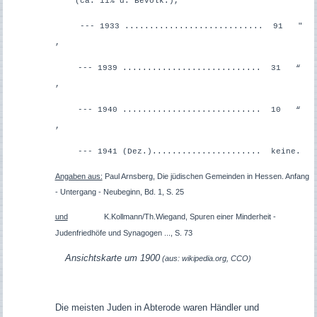
“ (ca. 11% d. Bevölk.),
--- 1933 ............................ 91 "
,
--- 1939 ............................ 31 “
,
--- 1940 ............................ 10 “
,
--- 1941 (Dez.)...................... keine.
Angaben aus:
Paul Arnsberg, Die jüdischen Gemeinden in Hessen. Anfang
- Untergang - Neubeginn, Bd. 1, S. 25
und
K.Kollmann/Th.Wiegand, Spuren einer Minderheit -
Judenfriedhöfe und Synagogen ..., S. 73
Ansichtskarte um 1900
(aus: wikipedia.org, CCO)
Die meisten Juden in Abterode waren Händler und