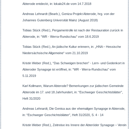
Abterode entdeckt, in: lokalo24.de vom 14.7.2018
Andreas Lehnardt (Bearb.), Geniza-Projekt Abterode, hrg. von der
Johannes Gutenberg Universität Mainz (August 2018)
Tobias Stück (Red.), Pergamentrolle ist nach der Restauration zurück in
Abterode, in: “WR - Werra-Rundschau” vom 18.6.2019
Tobias Stück (Red.), An jüdische Kultur erinnern, in: „HNA – Hessische
Niedersächsische Allgemeine“ vom 21.10.2019
Kristin Weber (Red.), “Das Schweigen brechen” - Lern- und Gedenkort in
Abteroder Synagoge ist eröffnet, in: “WR - Werra-Rundschau” vom
5.11.2019
Karl Kollmann, Warum Abterode? Bemerkungen zur jüdischen Gemeinde
Abterode im 17. und 18.Jahrhundert, in: “Eschweger Geschichtsblätter”,
Heft 31/2020
Andreas Lehnardt, Die Genisa aus der ehemaligen Synagoge in Abterode,
in: “Eschweger Geschichtsblätter”, Heft 31/2020, S. 4 - 14
Kristin Weber (Red.), Zeitreise ins Innere der Abteröder Synagoge – Verein