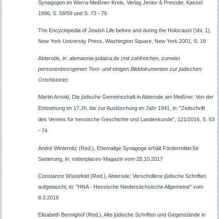
Synagogen im Werra-Meißner-Kreis, Verlag Jenior & Pressler, Kassel
1996, S. 58/59 und S. 73 - 76
The Encyclopedia of Jewish Life before and during the Holocaust (Vol. 1),
New York University Press, Washington Square, New York 2001, S. 19
Abterode, in: alemannia-judaica.de (
mit zahlreichen, zumeist
personenbezogenen Text- und einigen Bilddokumenten zur jüdischen
Ortshistorie)
Martin Arnold, Die jüdische Gemeinschaft in Abterode am Meißner. Von der
Entstehung im 17.Jh. bis zur Auslöschung im Jahr 1941, in: "Zeitschrift
des Vereins für hessische Geschichte und Landeskunde", 121/2016, S. 53
- 74
André Winternitz (Red.), Ehemalige Synagoge erhält Fördermittel für
Sanierung, in: rottenplaces-Magazin vom 25.10.2017
Constanze Wüstefeld (Red.), Abterode: Verschollene jüdische Schriften
aufgetaucht, in: "HNA - Hessische Niedersächsische Allgemeine" vom
8.3.2018
Elisabeth Bennighof (Red.), Alte jüdische Schriften und Gegenstände in