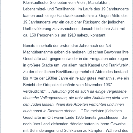
Kleinkaufleute. Sie lebten vom Vieh-, Manufaktur-,
Lebensmittel- und Textilhandel; im Laufe des 19.Jahrhunderts
kamen auch einige Handwerksberufe hinzu. Gegen Mitte des
19.Jahrhunderts war ein deutlicher Rückgang der jüdischen
Dorfbevölkerung zu verzeichnen, danach blieb ihre Zahl mit
ca. 150 Personen bis um 1910 nahezu konstant.
Bereits innerhalb der ersten drei Jahre nach der NS-
Machtübernahme gaben die meisten jüdischen Bewohner ihre
Geschäfte auf, gingen entweder in die Emigration oder zogen
in größere Städte um, vor allem nach Kassel und Frankfurt/M.
Zu der christlichen Bevölkerungsmehrheit Abterodes bestand
bis Mitte der 1930er Jahre ein relativ gutes Verhältnis, wie ein
Bericht der Ortspolizeibehörde vom November 1937
verdeutlicht:
“
... Natürlich gibt es auch da einige vergessene
deutsche Volksgenossen, die trotz aller Aufklärung nicht von
den Juden lassen, ihnen ihre Arbeiten verrichten und ihnen
auch sonst in Diensten stehen. ...
”
Die meisten jüdischen
Geschäfte im Ort waren Ende 1935 bereits geschlossen; die
noch über Land ziehenden Händler hatten in ihrem Gewerbe
mit Behinderungen und Schikanen zu kämpfen. Während des