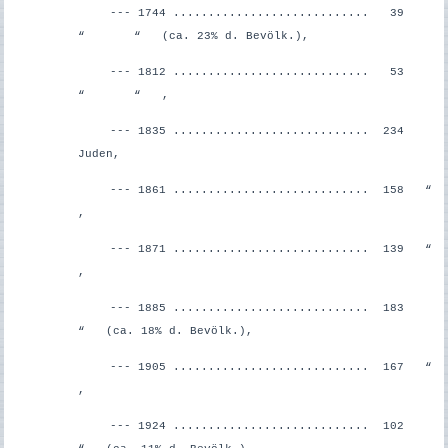
--- 1744 ............................ 39
“ “ (ca. 23% d. Bevölk.),
--- 1812 ............................ 53
“ “ ,
--- 1835 ............................ 234
Juden,
--- 1861 ............................ 158 “
,
--- 1871 ............................ 139 “
,
--- 1885 ............................ 183
“ (ca. 18% d. Bevölk.),
--- 1905 ............................ 167 “
,
--- 1924 ............................ 102