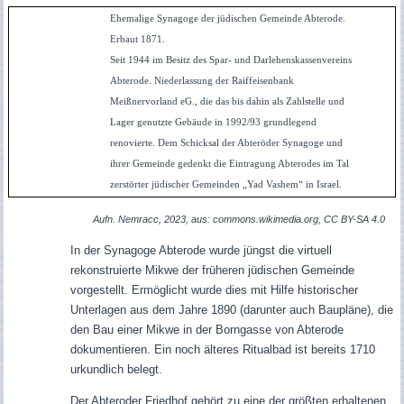
Ehemalige Synagoge der jüdischen Gemeinde Abterode.
Erbaut 1871.
Seit 1944 im Besitz des Spar- und Darlehenskassenvereins
Abterode. Niederlassung der Raiffeisenbank
Meißnervorland eG., die das bis dahin als Zahlstelle und
Lager genutzte Gebäude in 1992/93 grundlegend
renovierte. Dem Schicksal der Abteröder Synagoge und
ihrer Gemeinde gedenkt die Eintragung Abterodes im Tal
zerstörter jüdischer Gemeinden „Yad Vashem“ in Israel.
Aufn. Nemracc, 2023, aus: commons.wikimedia.org, CC BY-SA 4.0
In der Synagoge Abterode wurde jüngst die virtuell
rekonstruierte Mikwe der früheren jüdischen Gemeinde
vorgestellt. Ermöglicht wurde dies mit Hilfe historischer
Unterlagen aus dem Jahre 1890 (darunter auch Baupläne), die
den Bau einer Mikwe in der Borngasse von Abterode
dokumentieren. Ein noch älteres Ritualbad ist bereits 1710
urkundlich belegt.
Der Abteroder Friedhof gehört zu eine der größten erhaltenen