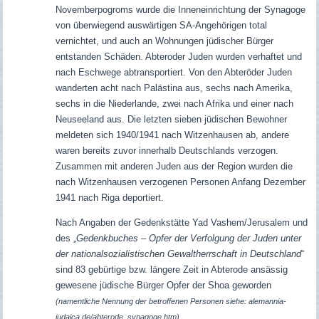
Novemberpogroms wurde die Inneneinrichtung der Synagoge
von überwiegend auswärtigen SA-Angehörigen total
vernichtet, und auch an Wohnungen jüdischer Bürger
entstanden Schäden. Abteroder Juden wurden verhaftet und
nach Eschwege abtransportiert. Von den Abteröder Juden
wanderten acht nach Palästina aus, sechs nach Amerika,
sechs in die Niederlande, zwei nach Afrika und einer nach
Neuseeland aus. Die letzten sieben jüdischen Bewohner
meldeten sich 1940/1941 nach Witzenhausen ab, andere
waren bereits zuvor innerhalb Deutschlands verzogen.
Zusammen mit anderen Juden aus der Region wurden die
nach Witzenhausen verzogenen Personen Anfang Dezember
1941 nach Riga deportiert.
Nach Angaben der Gedenkstätte Yad Vashem/Jerusalem und
des „
Gedenkbuches – Opfer der Verfolgung der Juden unter
der nationalsozialistischen Gewaltherrschaft in Deutschland
“
sind 83 gebürtige bzw. längere Zeit in Abterode ansässig
gewesene jüdische Bürger Opfer der Shoa geworden
(namentliche Nennung der betroffenen Personen siehe: alemannia-
judaica.de/abterode_synagoge.htm).