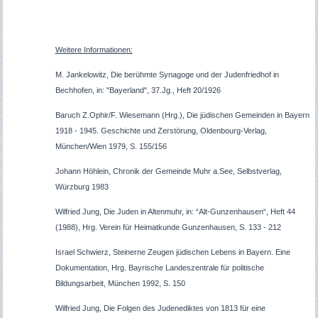
Weitere Informationen:
M. Jankelowitz, Die berühmte Synagoge und der Judenfriedhof in
Bechhofen, in: "Bayerland", 37.Jg., Heft 20/1926
Baruch Z.Ophir/F. Wiesemann (Hrg.), Die jüdischen Gemeinden in Bayern
1918 - 1945. Geschichte und Zerstörung, Oldenbourg-Verlag,
München/Wien 1979, S. 155/156
Johann Höhlein, Chronik der Gemeinde Muhr a.See, Selbstverlag,
Würzburg 1983
Wilfried Jung, Die Juden in Altenmuhr, in: “Alt-Gunzenhausen“, Heft 44
(1988), Hrg. Verein für Heimatkunde Gunzenhausen, S. 133 - 212
Israel Schwierz, Steinerne Zeugen jüdischen Lebens in Bayern. Eine
Dokumentation, Hrg. Bayrische Landeszentrale für politische
Bildungsarbeit, München 1992, S. 150
Wilfried Jung, Die Folgen des Judenediktes von 1813 für eine