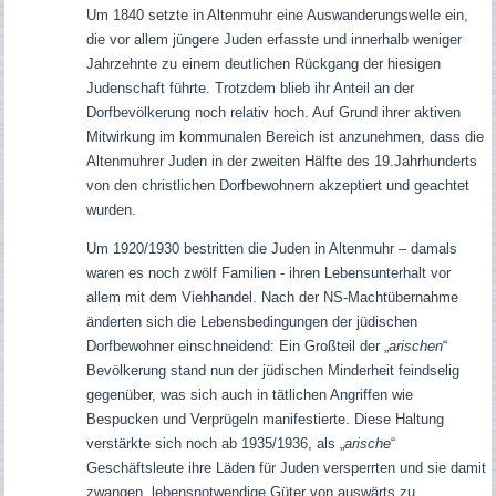
Um 1840 setzte in Altenmuhr eine Auswanderungswelle ein,
die vor allem jüngere Juden erfasste und innerhalb weniger
Jahrzehnte zu einem deutlichen Rückgang der hiesigen
Judenschaft führte. Trotzdem blieb ihr Anteil an der
Dorfbevölkerung noch relativ hoch. Auf Grund ihrer aktiven
Mitwirkung im kommunalen Bereich ist anzunehmen, dass die
Altenmuhrer Juden in der zweiten Hälfte des 19.Jahrhunderts
von den christlichen Dorfbewohnern akzeptiert und geachtet
wurden.
Um 1920/1930 bestritten die Juden in Altenmuhr – damals
waren es noch zwölf Familien - ihren Lebensunterhalt vor
allem mit dem Viehhandel. Nach der NS-Machtübernahme
änderten sich die Lebensbedingungen der jüdischen
Dorfbewohner einschneidend: Ein Großteil der „
arischen
“
Bevölkerung stand nun der jüdischen Minderheit feindselig
gegenüber, was sich auch in tätlichen Angriffen wie
Bespucken und Verprügeln manifestierte. Diese Haltung
verstärkte sich noch ab 1935/1936, als „
arische
“
Geschäftsleute ihre Läden für Juden versperrten und sie damit
zwangen, lebensnotwendige Güter von auswärts zu