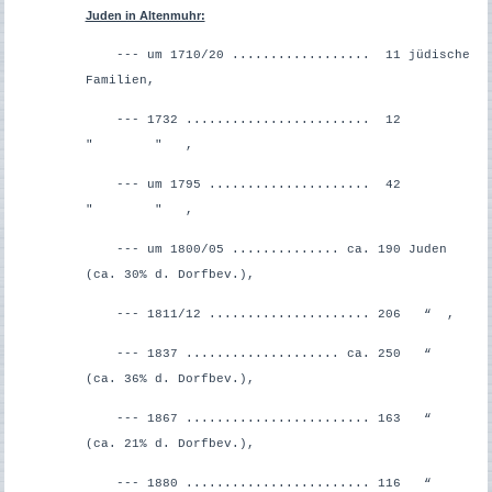
Juden in Altenmuhr:
--- um 1710/20 .................. 11 jüdische
Familien,
--- 1732 ........................ 12
" " ,
--- um 1795 ..................... 42
" " ,
--- um 1800/05 .............. ca. 190 Juden
(ca. 30% d. Dorfbev.),
--- 1811/12 ..................... 206 “ ,
--- 1837 .................... ca. 250 “
(ca. 36% d. Dorfbev.),
--- 1867 ........................ 163 “
(ca. 21% d. Dorfbev.),
--- 1880 ........................ 116 “