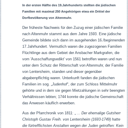
In der ersten Hälfte des 19.Jahrhunderts stellten die jüdischen
Familien mit maximal 250 Angehörigen etwa ein Drittel der
Dorfbevölkerung von Altenmuhr.
Der früheste Nachweis für den Zuzug einer jüdischen Familie
nach Altenmuhr stammt aus dem Jahre 1593.
Eine jüdische
Gemeinde bildete sich dann im ausgehenden 16./beginnenden
17.Jahrhundert. Vermutlich waren die zugezogenen Familien
Flüchtlinge aus dem Gebiet der Ansbacher Markgrafen, die
vom 'Ausschaffungsedikt' von 1561 betroffen waren und nun
unter dem Schutz der Ritterschaft von Altenmuhr, der Familie
von Lentersheim, standen und dieser gegenüber
abgabenpflichtig waren. Unterkunft fanden die jüdischen
Familien im sog. „
Judenhof
“, der zum Schloss Mittelmuhr
gehörte und in dem sie gegen Mietzahlungen in sehr beengten
Verhältnissen lebten; 1744 konnte die jüdische Gemeinschaft
das Anwesen käuflich erwerben.
Aus der Pfarrchronik von 1811: „
... Der ehemalige Gutsherr
Christoph Gustav Freih. von Lentersheim (1693-1749) hatte
die fürtrefflichsten Anstalten wegen der Juden getroffen: Kein