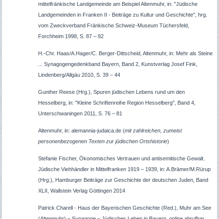
mittelfränkische Landgemeinde am Beispiel Altenmuhr, in: "Jüdische
Landgemeinden in Franken II - Beiträge zu Kultur und Geschichte", hrg.
vom Zweckverband Fränkische Schweiz-Museum Tüchersfeld,
Forchheim 1998, S. 87 – 92
H.-Chr. Haas/A.Hager/C. Berger-Dittscheid, Altenmuhr, in: Mehr als Steine
... Synagogengedenkband Bayern, Band 2, Kunstverlag Josef Fink,
Lindenberg/Allgäu 2010, S. 39 – 44
Gunther Reese (Hrg.), Spuren jüdischen Lebens rund um den
Hesselberg, in: "Kleine Schriftenreihe Region Hesselberg", Band 4,
Unterschwaningen 2011, S. 76 – 81
Altenmuhr, in: alemannia-judaica.de (
mit zahlreichen, zumeist
personenbezogenen Texten zur jüdischen Ortshistorie
)
Stefanie Fischer, Ökonomisches Vertrauen und antisemitische Gewalt.
Jüdische Viehhändler in Mittelfranken 1919 – 1939, in: A.Brämer/M.Rürup
(Hrg.), Hamburger Beiträge zur Geschichte der deutschen Juden, Band
XLII, Wallstein Verlag Göttingen 2014
Patrick Charell - Haus der Bayerischen Geschichte (Red.), Muhr am See
(Altenmuhr) – Synagoge – Jüdisches Leben in Bayern, online abrufbar