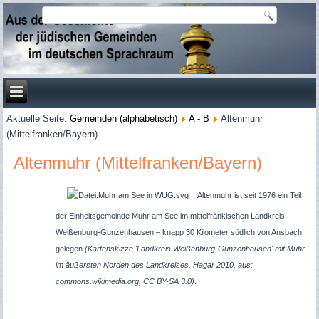
Aktuelle Seite:
Gemeinden (alphabetisch)
A - B
Altenmuhr
(Mittelfranken/Bayern)
Altenmuhr (Mittelfranken/Bayern)
Altenmuhr ist s
eit 1976 ein Teil
der Einheitsgemeinde Muhr am See im mittelfränkischen Landkreis
Weißenburg-Gunzenhausen – knapp 30 Kilometer südlich von Ansbach
gelegen
(Kartenskizze 'Landkreis Weißenburg-Gunzenhausen' mit
Muhr
im äußersten Norden des Landkreises, Hagar 2010, aus:
commons.wikimedia.org, CC BY-SA 3.0)
.