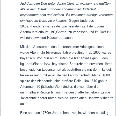
Jud durfte im Dorf unter denen Christen wohnen; sie mußten
alle in dem Mittelmuhr oder sogenannten Judenhof
beysammen sein und bleiben. Es war ihnen strenge verbotten,
ein Haus im Dorfe zu erkaufen
.” Gegen Ende des
18.Jahrhunderts war es der wachsenden Zahl der Juden
Altenmuhrs erlaubt, ihr „Ghetto“ zu verlassen und im Dorf zu
wohnen bzw. dort Häuser zu bauen.
Mit dem Aussterben des Lentersheimer Adelsgeschlechts
wurde Altenmuhr für wenige Jahre preußisch, ab 1806 war es
bayerisch. Von nun an mussten die hier ansässigen Juden
kgl. preußische bzw. bayerische Schutzbriefe erwerben. Ihren
bescheidenen Lebensunterhalt bestritten sie mit dem Handel,
teilweise auch mit einer kleinen Landwirtschaft. Ab ca. 1800
spielte der Viehhandel eine größere Rolle: Um 1810 gab in
Altenmuhr 20 jüdische Viehhändler, die weit über die
unmittelbare Region hinaus ihre Geschäfte betrieben. Einige
Jahrzehnte später übten hiesige Juden auch Handwerksberufe
aus.
Eine seit den 1730er Jahren benutzte, inzwischen baufällig