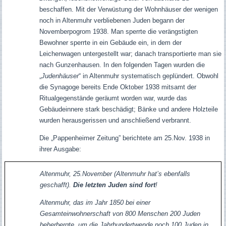
beschaffen. Mit der Verwüstung der Wohnhäuser der wenigen
noch in Altenmuhr verbliebenen Juden begann der
Novemberpogrom 1938. Man sperrte die verängstigten
Bewohner sperrte in ein Gebäude ein, in dem der
Leichenwagen untergestellt war; danach transportierte man sie
nach Gunzenhausen.
In den folgenden Tagen wurden die
„
Judenhäuser
“ in Altenmuhr systematisch geplündert. Obwohl
die Synagoge bereits Ende Oktober 1938 mitsamt der
Ritualgegenstände geräumt worden war, wurde das
Gebäudeinnere stark beschädigt; Bänke und andere Holzteile
wurden herausgerissen und anschließend verbrannt.
Die „Pappenheimer Zeitung” berichtete am 25.Nov. 1938 in
ihrer Ausgabe:
Altenmuhr, 25.November (Altenmuhr hat’s ebenfalls
geschafft).
Die letzten Juden sind fort
!
Altenmuhr, das im Jahr 1850 bei einer
Gesamteinwohnerschaft von 800 Menschen 200 Juden
beherbergte, um die Jahrhundertwende noch 100 Juden in