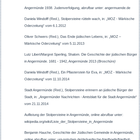
Angermünde 1938. Judenverfolgung, abrufbar unter: angermuende.de
Daniela Windolff (Red.), Stolpersteine rütteln wach, in: „MOZ - Märkische
Oderzeitung“ vom 6.1.2012
Oliver Schwers (Red.), Das Ende jüdischen Lebens, in: „MOZ –
Märkische Oderzeitung“ vom 5.11.2013
Lutz Libert/Margret Sperling, Shalom. Die Geschichte der jüdischen Bürger
in Angermünde. 1681 - 1942, Angermünde 2013
(Broschüre)
Daniela Windolff (Red.), Ein Pflasterstein für Eva, in: „MOZ - Märkische
Oderzeitung“ vom 11.10.2014
Stadt Angermünde (Red.), Stolpersteine erinnern an jüdische Bürger der
Stadt, in: „Angermünder Nachrichten - Amtsblatt für die Stadt Angermünde“
vom 21.11.2014
Auflistung der Stolpersteine in Angermünde, online abrufbar unter:
wikipedia.org/wiki/Liste_der_Stolpersteine_in_Angermünde
Benjamin Hauche, Geschichte der Jüdischen Gemeinde in Angermünde,
online abrufbar unter; uni-potsdam.de/de/juedische-friedhoefe/
friedhof-