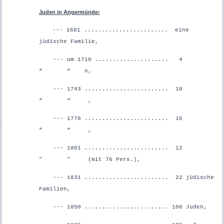
Juden in Angermünde:
--- 1681 ........................ eine
jüdische Familie,
--- um 1710 ..................... 4
“ “ n,
--- 1743 ........................ 10
“ “ ,
--- 1778 ........................ 16
“ “ ,
--- 1801 ........................ 12
" " (mit 76 Pers.),
--- 1831 ........................ 22 jüdische
Familien,
--- 1850 ........................ 108 Juden,