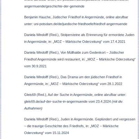
angermuende/geschichte-der-gemeinde
Benjamin Hauche, Jüdischer Friedhof in Angermünde, online abrufbar
unter: uni-potsdam.de/de/juedische-friedhoefe/friedhof-angermuende
Daniela Windolff (Red.), Stolpersteine als Erinnerung für ermordete Juden
in Angermünde, in: „MOZ – Märkische Oderzeitung“ vom 17.4.2021
Daniela Windolff (Red.), Von Müllhalde zum Gedenkort – Jüdischer
Friedhof Angermünde wird restauriert, in: „MOZ – Märkische Oderzeitung“
vom 30.9.2021
Daniela Windolff (Red.), Das Drama um den jüdischen Friedhof in
Angermünde, in: „MOZ – Märkische Oderzeitung“ vom 28.1.2022
Gleis69 (Red.), Auf der Suche in Angermünde, online abrufbar unter:
gleis69.de/auf-der-suche-in-angermuende vom 23.4.2024
(mit div.
Aufnahmen)
Daniela Windolff (Red.), Juden in Angermünde. Geplündert und vergessen
– die traurige Geschichte des Friedhofs, in: „MOZ – Märkische
Oderzeitung“ vom 15.11.2024