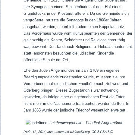
Gemeinde. Um 1815 richtete die Angermünder Judenschaft
ihre Synagoge in einem Stallgebäude auf dem Hof eines
Grundstücks in der Klosterstraße ein. Da die Gemeinde sich
vergrößerte, musste die Synagoge in den 1860er Jahren
ausgebaut werden; sie erhielt zudem einen Kuppelaufsatz.
Das Vorderhaus wurde vom Kultusbeamten der Gemeinde, der
gleichzeitig als Kantor, Schächter und Religionslehrer tätig
war, bewohnt. Dort fand auch Religions- u. Hebräischunterricht
statt; ansonsten besuchten die jüdischen Kinder die
öffentliche Schule am Ort.
Ehe den Juden Angermündes im Jahr 1709 ein eigenes
Beerdigungsgelände zugestanden wurde, mussten sie ihre
Verstorbenen auf die jüdischen Friedhöfe nach Schwedt und
Oderberg bringen. Dieses Zugeständnis war notwendig
geworden, da infolge einer ausgebrochenen Pest die Toten
nicht mehr in die Nachbarorte transportiert werden durften. Im
Jahr 1835 wurde der jüdische Friedhof wesentlich erweitert.
Leichenwagenhalle - Friedhof Angermünde
(Aufn. U., 2014, aus: commons.wikimedia.org, CC BY-SA 3.0)