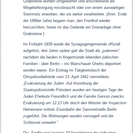
Grabsteine wurden umgeworfen und anschließend als
Wegebefestigung missbraucht oder von einem auswärtigen
Steinmetz erworben, der sie weiter verarbeitete.
(Anm. Ende
der 1990er Jahre begann man, den Friedhof wieder
herzurichten; heute ist das Gelände ein Grünanlage ohne
Grabsteine.)
Im Frühjahr 1939 wurde die Synagogengemeinde offiziell
aufgelöst; drei Jahre später galt die Stadt als „
judenrein“
,
nachdem die beiden in Angermünde lebenden jüdischen
Familien - über Berlin – ins Warschauer Ghetto deportiert
worden waren. Ein Eintrag im Tätigkeitsbuch der
Ortspolizeibehörde vom 13. April 1942 vermeldete:
„
Evakuierung der Juden. Auf Anordnung der
Staatspolizeistelle Potsdam wurden am heutigen Tage die
Juden Eheleute Freundlich und die Familie Gerson zwecks
Evakuierung um 12.13 Uhr durch den Meister der Inspection
Heinemann mittels Eisenbahn der Sammelstelle Berlin
zugeführt. Die Wohnungen wurden versiegelt und die
Schlüssel verwahrt.
“
Die „
Endlösung
“ kostete 43 Angehörigen der jüdischen