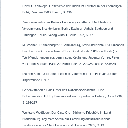
Helmut Eschwege, Geschichte der Juden im Territorium der ehemaligen
DDR, Dresden 1990, Band I, S. 435 f.
Zeugnisse jüdischer Kultur - Erinnerungsstätten in Mecklenburg-
Vorpommern, Brandenburg, Berlin, Sachsen-Anhalt, Sachsen und
Thüringen, Tourist Verlag GmbH, Berlin 1992, S. 77
M.Brocke/E.Ruthenberg/K.U.Schulenburg, Stein und Name. Die jüdischen
Friedhöfe in Ostdeutschland (Neue Bundesländer/DDR und Berlin), in:
"Veröffentlichungen aus dem Institut Kirche und Judentum", Hrg. Peter
v.d.Osten-Sacken, Band 22, Berlin 1994, S. 229/230 und S. 388/389
Dietrich Kukla, Jüdisches Leben in Angermünde, in: "Heimatkalender
Angermünde 1997"
Gedenkstätten für die Opfer des Nationalsozialismus - Eine
Dokumentation II, Hrg. Bundeszentrale für politische Bildung, Bonn 1999,
S. 236/237
Wolfgang Weißleder, Der Gute Ort - Jüdische Friedhöfe im Land
Brandenburg, hrg. vom Verein zur Förderung antimilitaristischer
Traditionen in der Stadt Potsdam e.V., Potsdam 2002, S. 43