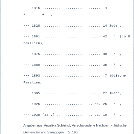
--- 1815 ............................ 4
“ “ ,
--- 1828 ............................ 14 Juden,
--- 1861 ............................ 42 “ (in 8
Familien),
--- 1875 ............................ 39 “ ,
--- 1880 ............................ 35 “ ,
--- 1893 ............................ 7 jüdische
Familien,
--- 1905 ............................ 27 Juden,
--- 1925 ........................ ca. 25 “ ,
--- 1938 (Jan.) ................. ca. 10 “ .
Angaben aus:
Angelika Schleindl, Verschwundene Nachbarn - Jüdische
Gemeinden und Synagogen..., S. 190