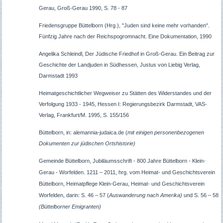
Gerau, Groß-Gerau 1990, S. 78 - 87
Friedensgruppe Büttelborn (Hrg.),
"Juden sind keine mehr vorhanden".
Fünfzig Jahre nach der Reichspogromnacht. Eine Dokumentation, 1990
Angelika Schleindl, Der Jüdische Friedhof in Groß-Gerau. Ein Beitrag zur
Geschichte der Landjuden in Südhessen, Justus von Liebig Verlag,
Darmstadt 1993
Heimatgeschichtlicher Wegweiser zu Stätten des Widerstandes und der
Verfolgung 1933 - 1945, Hessen I: Regierungsbezirk Darmstadt, VAS-
Verlag, Frankfurt/M. 1995, S. 155/156
Büttelborn, in: alemannia-judaica.de (
mit einigen personenbezogenen
Dokumenten zur jüdischen Ortshistorie)
Gemeinde Büttelborn, Jubiläumsschrift - 800 Jahre Büttelborn - Klein-
Gerau - Worfelden. 1211 – 2011, hrg. vom Heimat- und Geschichtsverein
Büttelborn, Heimatpflege Klein-Gerau, Heimat- und Geschichtsverein
Worfelden, darin: S. 46 – 57 (
Auswanderung nach Amerika)
und S. 56 – 58
(Büttelborner Emigranten)