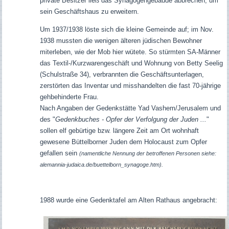
private Besitzer ließ das Synagogengebäude abbrechen, um
sein Geschäftshaus zu erweitern.
Um 1937/1938 löste sich die kleine Gemeinde auf; im Nov.
1938 mussten die wenigen älteren jüdischen Bewohner
miterleben, wie der Mob hier wütete. So stürmten SA-Männer
das Textil-/Kurzwarengeschäft und Wohnung von Betty Seelig
(Schulstraße 34), verbrannten die Geschäftsunterlagen,
zerstörten das Inventar und misshandelten die fast 70-jährige
gehbehinderte Frau.
Nach Angaben der Gedenkstätte Yad Vashem/Jerusalem und
des "
Gedenkbuches - Opfer der Verfolgung der Juden ...
"
sollen elf gebürtige bzw. längere Zeit am Ort wohnhaft
gewesene Büttelborner Juden dem Holocaust zum Opfer
gefallen sein
(namentliche Nennung der betroffenen Personen siehe:
alemannia-judaica.de/buettelborn_synagoge.htm).
1988 wurde eine Gedenktafel am Alten Rathaus angebracht: