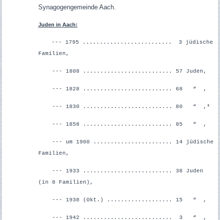
Synagogengemeinde Aach.
Juden in Aach:
--- 1795 .......................... 3 jüdische
Familien,
--- 1808 .......................... 57 Juden,
--- 1828 .......................... 68 “ ,
--- 1830 .......................... 80 “ ,*
--- 1858 .......................... 85 “ ,
--- um 1900 ....................... 14 jüdische
Familien,
--- 1933 .......................... 38 Juden
(in 8 Familien),
--- 1938 (Okt.) ................... 15 “ ,
--- 1942 .......................... 3 “ ,