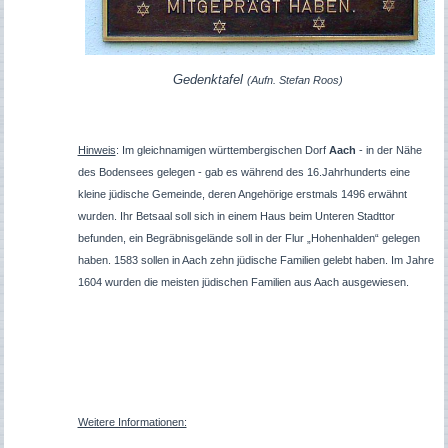
Gedenktafel
(Aufn. Stefan Roos)
Hinweis
: Im gleichnamigen württembergischen Dorf
Aach
- in der Nähe
des Bodensees gelegen - gab es während des 16.Jahrhunderts eine
kleine jüdische Gemeinde, deren Angehörige erstmals 1496 erwähnt
wurden. Ihr Betsaal soll sich in einem Haus beim Unteren Stadttor
befunden, ein Begräbnisgelände soll in der Flur „Hohenhalden“ gelegen
haben. 1583 sollen in Aach zehn jüdische Familien gelebt haben. Im Jahre
1604 wurden die meisten jüdischen Familien aus Aach ausgewiesen.
Weitere Informationen: