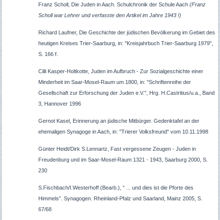
Franz Scholl, Die Juden in Aach. Schulchronik der Schule Aach
(Franz
Scholl war Lehrer und verfasste den Artikel im Jahre 1943 !)
Richard Laufner, Die Geschichte der jüdischen Bevölkerung im Gebiet des
heutigen Kreises Trier-Saarburg, in: "Kreisjahrbuch Trier-Saarburg 1979",
S. 166 f.
Cilli Kasper-Holtkotte, Juden im Aufbruch - Zur Sozialgeschichte einer
Minderheit im Saar-Mosel-Raum um 1800, in: "Schriftenreihe der
Gesellschaft zur Erforschung der Juden e.V.", Hrg. H.Castritius/u.a., Band
3, Hannover 1996
Gernot Kasel, Erinnerung an jüdische Mitbürger. Gedenktafel an der
ehemaligen Synagoge in Aach, in: "Trierer Volksfreund" vom 10.11.1998
Günter Heidt/Dirk S.Lennartz, Fast vergessene Zeugen - Juden in
Freudenburg und im Saar-Mosel-Raum 1321 - 1943, Saarburg 2000, S.
230
S.Fischbach/I.Westerhoff (Bearb.), “ ... und dies ist die Pforte des
Himmels”. Synagogen. Rheinland-Pfalz und Saarland, Mainz 2005, S.
67/68