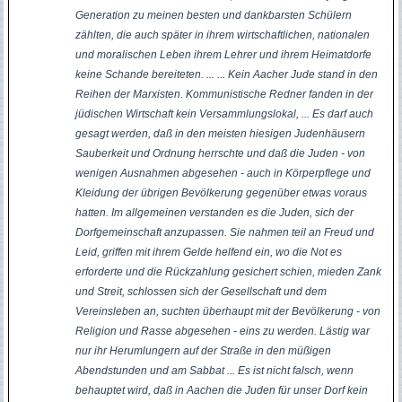
Generation zu meinen besten und dankbarsten Schülern
zählten, die auch später in ihrem wirtschaftlichen, nationalen
und moralischen Leben ihrem Lehrer und ihrem Heimatdorfe
keine Schande bereiteten. ... ... Kein Aacher Jude stand in den
Reihen der Marxisten. Kommunistische Redner fanden in der
jüdischen Wirtschaft kein Versammlungslokal, ... Es darf auch
gesagt werden, daß in den meisten hiesigen Judenhäusern
Sauberkeit und Ordnung herrschte und daß die Juden - von
wenigen Ausnahmen abgesehen - auch in Körperpflege und
Kleidung der übrigen Bevölkerung gegenüber etwas voraus
hatten. Im allgemeinen verstanden es die Juden, sich der
Dorfgemeinschaft anzupassen. Sie nahmen teil an Freud und
Leid, griffen mit ihrem Gelde helfend ein, wo die Not es
erforderte und die Rückzahlung gesichert schien, mieden Zank
und Streit, schlossen sich der Gesellschaft und dem
Vereinsleben an, suchten überhaupt mit der Bevölkerung - von
Religion und Rasse abgesehen - eins zu werden. Lästig war
nur ihr Herumlungern auf der Straße in den müßigen
Abendstunden und am Sabbat ... Es ist nicht falsch, wenn
behauptet wird, daß in Aachen die Juden für unser Dorf kein