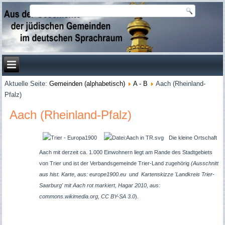
Aktuelle Seite:
Gemeinden (alphabetisch)
A - B
Aach (Rheinland-
Pfalz)
Aach (Rheinland-Pfalz)
Die kleine Ortschaft
Aach mit derzeit ca. 1.000 Einwohnern liegt am Rande des Stadtgebiets
von Trier und ist der Verbandsgemeinde Trier-Land zugehörig
(Ausschnitt
aus hist. Karte, aus: europe1900.eu und
Kartenskizze 'Landkreis Trier-
Saarburg' mit Aach rot markiert, Hagar 2010, aus:
commons.wikimedia.org, CC BY-SA 3.0
).