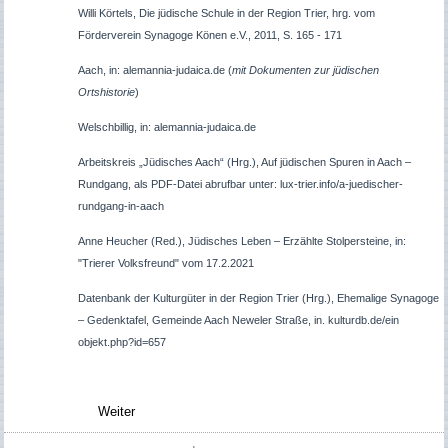
Willi Körtels, Die jüdische Schule in der Region Trier, hrg. vom
Förderverein Synagoge Könen e.V., 2011, S. 165 - 171
Aach, in: alemannia-judaica.de (
mit Dokumenten zur jüdischen
Ortshistorie
)
Welschbillig, in: alemannia-judaica.de
Arbeitskreis „Jüdisches Aach“ (Hrg.), Auf jüdischen Spuren in Aach –
Rundgang, als PDF-Datei abrufbar unter: lux-trier.info/a-juedischer-
rundgang-in-aach
Anne Heucher (Red.), Jüdisches Leben – Erzählte Stolpersteine, in:
"Trierer Volksfreund" vom 17.2.2021
Datenbank der Kulturgüter in der Region Trier (Hrg.), Ehemalige Synagoge
– Gedenktafel, Gemeinde Aach Neweler Straße, in. kulturdb.de/ein
objekt.php?id=657
Weiter