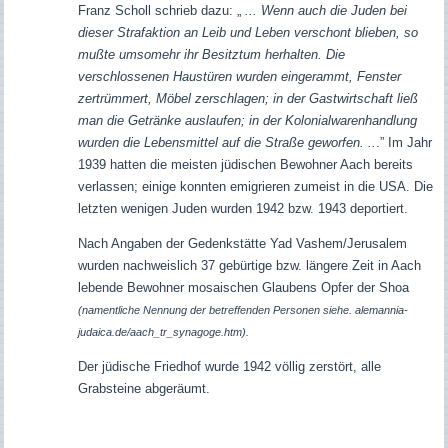
Franz Scholl schrieb dazu: „
... Wenn auch die Juden bei
dieser Strafaktion an Leib und Leben verschont blieben, so
mußte umsomehr ihr Besitztum herhalten. Die
verschlossenen Haustüren wurden eingerammt, Fenster
zertrümmert, Möbel zerschlagen; in der Gastwirtschaft ließ
man die Getränke auslaufen; in der Kolonialwarenhandlung
wurden die Lebensmittel auf die Straße geworfen. ..
.” Im Jahr
1939 hatten die meisten jüdischen Bewohner Aach bereits
verlassen; einige konnten emigrieren zumeist in die USA. Die
letzten wenigen Juden wurden 1942 bzw. 1943 deportiert.
Nach Angaben der Gedenkstätte Yad Vashem/Jerusalem
wurden nachweislich 37 gebürtige bzw. längere Zeit in Aach
lebende Bewohner mosaischen Glaubens Opfer der Shoa
(namentliche Nennung der betreffenden Personen siehe. alemannia-
judaica.de/aach_tr_synagoge.htm).
Der jüdische Friedhof wurde 1942 völlig zerstört, alle
Grabsteine abgeräumt.