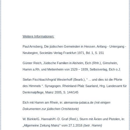
Weitere Informationen:
Paul Arnsberg, Die jüdischen Gemeinden in Hessen. Anfang - Untergang -
Neubeginn, Societäts-Verlag Frankfurt 1971, Bd. 1, S. 151
Günter Reich, Jüdische Familien in Alsheim, Eich (Rhh.), Gimsheim,
Hamm a.Rh. und Mettenheim von 1529 – 1939, Selbstverlag, Eich o.J.
Stefan Fischbach/Ingrid Westerhoff (Bearb.), “ ... und dies ist die Pforte
des Himmels “. Synagogen. Rheinland-Pfalz Saarland, Hrg. Landesamt für
Denkmalpflege, Mainz 2005, S. 144/145
Eich mit Hamm am Rhein, in: alemannia-judaica.de
(mit einigen
Dokumenten zur jüdischen Ortshistorie)
W. Bürkle/G. Hannah/H.-D. Graf (Red.), Sturm mit Äxten und Pistolen, in:
„Allgemeine Zeitung Mainz“ vom 27.1.2016
(betr. Hamm)