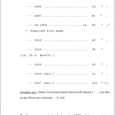
--- 1880 ......................... 23 “ ,
--- 1890 ......................... 38 “ ,
--- um 1900 .................. ca. 50 “ ,*
* ’Gemeinde Eich-Hamm’
--- 1910 ......................... 40 " ,
--- 1924 ......................... 38 "
(ca. 2% d. Bevölk.)
--- 1933 ......................... 35 “ ,
--- 1934 (Dez.) .................. 12 “ ,
--- 1937 (Dez.) .................. ein “ ().
Angaben aus:
Stefan Fischbach/Ingrid Westerhoff (Bearb.), “ ... und dies
ist die Pforte des Himmels “ , S. 144