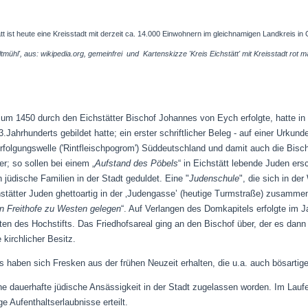
tt ist heute eine Kreisstadt mit derzeit ca. 14.000 Einwohnern im gleichnamigen Landkreis in
ltmühl', aus: wikipedia.org, gemeinfrei und Kartenskizze 'Kreis Eichstätt' mit Kreisstadt ro
 um 1450 durch den Eichstätter Bischof Johannes von Eych erfolgte, hatte in
.Jahrhunderts gebildet hatte; ein erster schriftlicher Beleg - auf einer Urk
olgungswelle ('Rintfleischpogrom') Süddeutschland und damit auch die Bischof
r; so sollen bei einem „
Aufstand des Pöbels
“ in Eichstätt lebende Juden er
jüdische Familien in der Stadt geduldet. Eine "
Judenschule
", die sich in de
stätter Juden ghettoartig in der ‚Judengasse’ (heutige Turmstraße) zusammen
n Freithofe zu Westen gelegen
“. Auf Verlangen des Domkapitels erfolgte im J
rten des Hochstifts. Das Friedhofsareal ging an den Bischof über, der es dan
 kirchlicher Besitz.
 haben sich Fresken aus der frühen Neuzeit erhalten, die u.a. auch bösartig
ne dauerhafte jüdische Ansässigkeit in der Stadt zugelassen worden. Im Lau
ge Aufenthaltserlaubnisse erteilt.