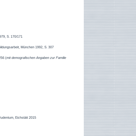
979, S. 170/171
Bildungsarbeit, München 1992, S. 307
256 (
mit demografischen Angaben zur Familie
Judentum, Eichstätt 2015