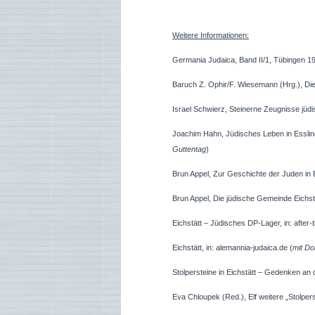
Weitere Informationen:
Germania Judaica, Band II/1, Tübingen 19
Baruch Z. Ophir/F. Wiesemann (Hrg.), Di
Israel Schwierz, Steinerne Zeugnisse jüd
Joachim Hahn, Jüdisches Leben in Essling
Guttentag
)
Brun Appel, Zur Geschichte der Juden in E
Brun Appel, Die jüdische Gemeinde Eichstät
Eichstätt – Jüdisches DP-Lager, in: after
Eichstätt, in: alemannia-judaica.de (
mit Do
Stolpersteine in Eichstätt – Gedenken an
Eva Chloupek (Red.), Elf weitere „Stolper