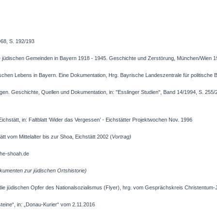
68, S. 192/193
e jüdischen Gemeinden in Bayern 1918 - 1945. Geschichte und Zerstörung, München/Wien 1
ischen Lebens in Bayern. Eine Dokumentation, Hrg. Bayrische Landeszentrale für politische 
en. Geschichte, Quellen und Dokumentation, in: "Esslinger Studien", Band 14/1994, S. 255/
ichstätt, in: Faltblatt ‘Wider das Vergessen’ - Eichstätter Projektwochen Nov. 1996
t vom Mittelalter bis zur Shoa, Eichstätt 2002 (
Vortrag)
-the-shoah.de
kumenten zur jüdischen Ortshistorie)
 die jüdischen Opfer des Nationalsozialismus (Flyer), hrg. vom Gesprächskreis Christentum-
steine“, in: „Donau-Kurier“ vom 2.11.2016