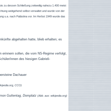
is zu dessen Schließung zeitweilig nahezu 1.400 meist
htung weitgehend selbst verwaltet und wurde von der
ung u.a. nach Palästina vor. Im Herbst 1949 wurde das
künfte abgehalten hatte, blieb erhalten; es
n erinnern sollen, die vom NS-Regime verfolgt,
Schüler/innen des hiesigen Gabrieli-
ikipedia.org, CCO)
lomon Guttentag, Domplatz
(Abb. aus: wikipedia.org)