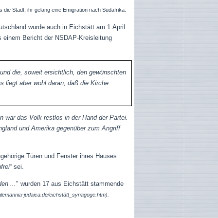
 die Stadt; ihr gelang eine Emigration nach Südafrika.
eutschland wurde auch in Eichstätt am 1.April
us einem Bericht der NSDAP-Kreisleitung
e und die, soweit ersichtlich, den gewünschten
s liegt aber wohl daran, daß die Kirche
on war das Volk restlos in der Hand der Partei.
England und Amerika gegenüber zum Angriff
ngehörige Türen und Fenster ihres Hauses
frei
“ sei.
en ...
" wurden 17 aus Eichstätt stammende
alemannia-judaica.de/eichstätt_synagoge.htm).