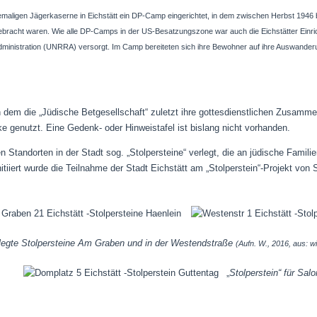
maligen Jägerkaserne in Eichstätt ein DP-Camp eingerichtet, in dem zwischen Herbst 1946 b
acht waren. Wie alle DP-Camps in der US-Besatzungszone war auch die Eichstätter Einric
 Administration (UNRRA) versorgt. Im Camp
bereiteten s
ich ihre Bewohner auf ihre Auswander
 dem die „Jüdische Betgesellschaft“ zuletzt ihre gottesdienstlichen Zusammen
e genutzt. Eine Gedenk- oder Hinweistafel ist bislang nicht vorhanden.
Standorten in der Stadt sog. „Stolpersteine“ verlegt, die an jüdische Familie
itiiert wurde die Teilnahme der Stadt Eichstätt am „Stolperstein“-Projekt von 
legte Stolpersteine Am Graben und in der Westendstraße
(
Aufn. W., 2016, aus: w
„
Stolperstein“ für Sa