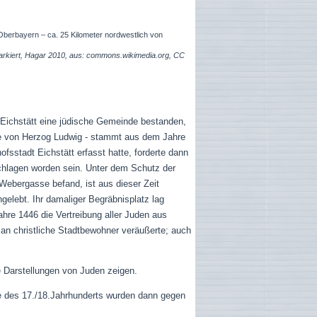
 Oberbayern – ca. 25 Kilometer nordwestlich von
t markiert, Hagar 2010, aus: commons.wikimedia.org, CC
 Eichstätt eine jüdische Gemeinde bestanden,
unde von Herzog Ludwig - stammt aus dem Jahre
sstadt Eichstätt erfasst hatte, forderte dann
schlagen worden sein. Unter dem Schutz der
r Webergasse befand, ist aus dieser Zeit
gelebt. Ihr damaliger Begräbnisplatz lag
ahre 1446 die Vertreibung aller Juden aus
n an christliche Stadtbewohner veräußerte; auch
e Darstellungen von Juden zeigen.
fe des 17./18.Jahrhunderts wurden dann gegen