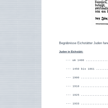
Begräbnisse Eichstätter Juden fan
Juden in Eichstätt:
--- um 1400 .............
--- 1450 bis 1861 ........
--- 1900 .................
--- 1910 ................
--- 1925 ................
--- 1933 ................