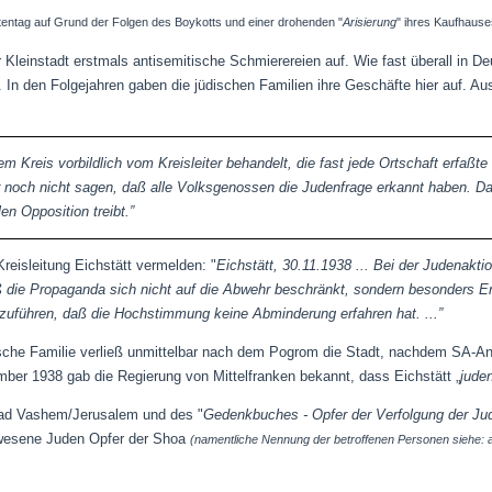
ttentag auf Grund der Folgen des Boykotts und einer drohenden "
Arisierung
" ihres Kaufhauses
 Kleinstadt erstmals antisemitische Schmierereien auf. Wie fast überall in D
. In den Folgejahren gaben die jüdischen Familien ihre Geschäfte hier auf. A
em Kreis vorbildlich vom Kreisleiter behandelt, die fast jede Ortschaft erfaßt
er noch nicht sagen, daß alle Volksgenossen die Judenfrage erkannt haben. Da
n Opposition treibt.”
reisleitung Eichstätt vermelden: "
Eichstätt, 30.11.1938 ... Bei der Judenakti
ß die Propaganda sich nicht auf die Abwehr beschränkt, sondern besonders 
kzuführen, daß die Hochstimmung keine Abminderung erfahren hat. ...”
üdische Familie verließ unmittelbar nach dem Pogrom die Stadt, nachdem SA-A
ber 1938 gab die Regierung von Mittelfranken bekannt, dass Eichstätt „
juden
ad Vashem/Jerusalem und des "
Gedenkbuches - Opfer der Verfolgung der Jud
gewesene Juden Opfer der Shoa
(namentliche Nennung der betroffenen Personen siehe: 