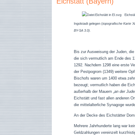
Eichstätt (Bayern)
Eichstä
Ingolstadt gelegen (
topografische Karte 'A
BY-SA 3.0).
Bis zur Ausweisung der Juden, die
die sich vermutlich am Ende des 13
1292. Nachdem 1298 eine erste Verf
der Pestpogrom (1349) weitere Opfe
Bischofs waren um 1400 etwa zehn 
bezeugt; vermutlich haben die Eich
außerhalb der Mauern „
an der Jude
Eichstätt und fast allen anderen O
die mittelalterliche Synagoge wurde
An der Decke des Eichstätter Doms
Mehrere Jahrhunderte lang war kei
Geldzahlungen vereinzelt kurzfristi