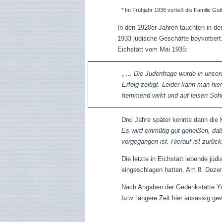
*
Im Frühjahr
1936
verließ die Familie Gu
In den 1920er Jahren tauchten in der
1933 jüdische Geschäfte boykottiert
Eichstätt vom Mai 1935:
„ ... Die Judenfrage wurde in unser
Erfolg zeitigt. Leider kann man hi
hemmend wirkt und auf leisen Sohle
Drei Jahre später konnte dann die K
Es wird einmütig gut geheißen, da
vorgegangen ist. Hierauf ist zurüc
Die letzte in Eichstätt lebende j
eingeschlagen hatten. Am 8. Dezem
Nach Angaben der Gedenkstätte Y
bzw. längere Zeit hier ansässig 