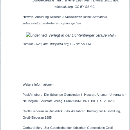
"Stolpersteine" für Familie Levi
(Aufn. Dvetter 2023, aus:
wikipedia.org, CC BY-SA 4.0)
Hinweis: Abbildung weiterer
J-Kennkarten
siehe:
alemannia-
judaica.de/gross-bieberau_synagoge.htm
verlegt in der Lichtenberger Straße
(Aufn.
Dvetter, 2023, aus: wikipedia.org, CC BY-SA 4.0)
Weitere Informationen:
Paul Arnsberg, Die jüdischen Gemeinden in Hessen. Anfang - Untergang -
Neubeginn, Societäts-Verlag, Frankfurt/M. 1971, Bd. 1, S. 281/282
Groß-Bieberau im Rückblick - Vor 40 Jahren. Katalog zur Ausstellung,
Groß-Bieberau 1985
Gerhard Merz, Zur Geschichte der jüdischen Gemeinde in Groß-