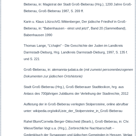
Bieberau, in: Magistrat der Stadt Groß-Bieberau (Hrg.), 1200 Jahre Groß-
Bieberau, Groß-Bieberau 1987, S. 269 ff.
Karin u. Klaus Lötzsch/G.Wittenberger, Der jüdische Friedhof in Groß-
Bieberau, in: "Babenhausen - einst und jetzt", Band 20
(Sammelband),
Babenhausen 1990
Thomas Lange, “L’chajim” - Die Geschichte der Juden im Landkreis
Darmstadt-Dieburg, Hrg. Landkreis Darmstadt-Dieburg, 1997, S. 135 f.
und S. 221
Groß-Bieberau, in: alemannia-judaica.de (
mit zumeist personenbezogenen
Dokumenten zur jüdischen Ortshistorie)
Stadt Groß-Bieberau (Hrg.), Groß-Bieberauer Stadtlexikon, hrg. aus
Anlass des 700jährigen Jubiläums der Verleihung der Stadtrechte, 2012
Auflistung der in Groß-Bieberau verlegten Stolpersteine, online abrufbar
unter: wikipedia.org/wiki/Liste_der_Stolpersteine_in_Groß-Bieberau
Rahel Blum/Cornelia Berger-Dittscheid (Bearb.), Groß-Bieberau, in: Chr.
Wiese/Stefan Vogt u.a. (Hrg.), Zerbrechliche Nachbarschaft –
Gedenkbuch der Synagogen und jüdischen Gemeinden in Hessen, Verlag