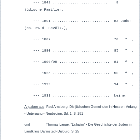
--- 1842 ......................... 8
jüdische Familien,
--- 1861 .......................... 83 Juden
(ca. 5% d. Bevölk.),
--- 1867 .......................... 76 “ ,
--- 1880 .......................... 85 " ,
--- 1900/05 ....................... 81 “ ,
--- 1925 .......................... 56 “ ,
--- 1933 .......................... 34 “ ,
--- 1939 .......................... keine.
Angaben aus
: Paul Arnsberg, Die jüdischen Gemeinden in Hessen. Anfang
- Untergang - Neubeginn, Bd. 1, S. 281
und
Thomas Lange, “L’chajim” - Die Geschichte der Juden im
Landkreis Darmstadt-Dieburg, S. 25