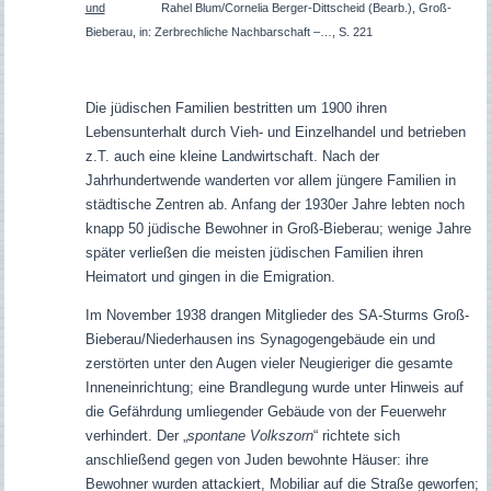
und
Rahel Blum
/Cornelia Berger-Dittscheid (Bearb.), Groß-
Bieberau, in: Zerbrechliche Nachbarschaft –…, S. 221
Die jüdischen Familien bestritten um 1900 ihren
Lebensunterhalt durch Vieh- und Einzelhandel und betrieben
z.T. auch eine kleine Landwirtschaft. Nach der
Jahrhundertwende wanderten vor allem jüngere Familien in
städtische Zentren ab. Anfang der 1930er Jahre lebten noch
knapp 50 jüdische Bewohner in Groß-Bieberau; wenige Jahre
später verließen die meisten jüdischen Familien ihren
Heimatort und gingen in die Emigration.
Im November 1938 drangen Mitglieder des SA-Sturms Groß-
Bieberau/Niederhausen ins Synagogengebäude ein und
zerstörten unter den Augen vieler Neugieriger die gesamte
Inneneinrichtung; eine Brandlegung wurde unter Hinweis auf
die Gefährdung umliegender Gebäude von der Feuerwehr
verhindert. Der „
spontane Volkszorn
“ richtete sich
anschließend gegen von Juden bewohnte Häuser: ihre
Bewohner wurden attackiert, Mobiliar auf die Straße geworfen;