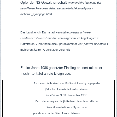
Opfer der NS-Gewaltherrschaft
(namentliche Nennung der
betroffenen Personen siehe: alemannia-judaica.de/gross-
.
bieberau_synagoge.htm)
Das Landgericht Darmstadt verurteilte „
wegen schweren
Landfriedensbruchs
“ nur drei von insgesamt elf Angeklagten zu
Haftstrafen. Zuvor hatte eine Spruchkammer vier ‚
schwer Belastete
‘ zu
mehreren Jahren Arbeitslager verurteilt.
Ein im Jahre 1986 gesetzter Findling erinnert mit einer
Inschriftentafel an die Ereignisse:
An dieser Stelle stand die 1873 errichtete Synagoge der
jüdischen Gemeinde Groß-Bieberau.
Zerstört am 9./10.November 1938.
Zur Erinnerung an die jüdischen Einwohner, die der
Gewaltherrschaft zum Opfer fielen.
gewidmet von der Stadt Groß-Bieberau.