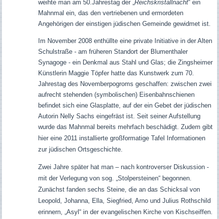
weihte man am 50.Jahrestag der „
Reichskristallnacht
“ ein
Mahnmal ein, das den vertriebenen und ermordeten
Angehörigen der einstigen jüdischen Gemeinde gewidmet ist.
Im November 2008 enthüllte eine private Initiative in der Alten
Schulstraße - am früheren Standort der Blumenthaler
Synagoge - ein Denkmal aus Stahl und Glas; die Zingsheimer
Künstlerin Maggie Töpfer hatte das Kunstwerk zum 70.
Jahrestag des Novemberpogroms geschaffen: zwischen zwei
aufrecht stehenden (symbolischen) Eisenbahnschienen
befindet sich eine Glasplatte, auf der ein Gebet der jüdischen
Autorin Nelly Sachs eingefräst ist. Seit seiner Aufstellung
wurde das Mahnmal bereits mehrfach beschädigt. Zudem
gibt
hier eine 2011 installierte großformatige Tafel Informationen
zur jüdischen Ortsgeschichte.
Zwei Jahre später hat man – nach kontroverser Diskussion -
mit der Verlegung von sog. „Stolpersteinen“ begonnen.
Zunächst fanden sechs Steine, die an das Schicksal von
Leopold, Johanna, Ella, Siegfried, Arno und Julius Rothschild
erinnern, „Asyl“ in der evangelischen Kirche von Kischseiffen.