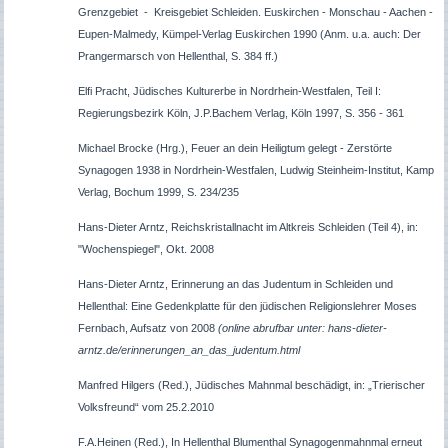
Grenzgebiet - Kreisgebiet Schleiden. Euskirchen - Monschau - Aachen -
Eupen-Malmedy, Kümpel-Verlag Euskirchen 1990 (Anm. u.a. auch: Der
Prangermarsch von Hellenthal, S. 384 ff.)
Elfi Pracht, Jüdisches Kulturerbe in Nordrhein-Westfalen, Teil I:
Regierungsbezirk Köln, J.P.Bachem Verlag, Köln 1997, S. 356 - 361
Michael Brocke (Hrg.), Feuer an dein Heiligtum gelegt - Zerstörte
Synagogen 1938 in Nordrhein-Westfalen, Ludwig Steinheim-Institut, Kamp
Verlag, Bochum 1999, S. 234/235
Hans-Dieter Arntz, Reichskristallnacht im Altkreis Schleiden (Teil 4), in:
"Wochenspiegel", Okt. 2008
Hans-Dieter Arntz, Erinnerung an das Judentum in Schleiden und
Hellenthal: Eine Gedenkplatte für den jüdischen Religionslehrer Moses
Fernbach, Aufsatz von 2008
(online abrufbar unter: hans-dieter-
arntz.de/erinnerungen_an_das_judentum.html
Manfred Hilgers (Red.), Jüdisches Mahnmal beschädigt, in: „Trierischer
Volksfreund“ vom 25.2.2010
F.A.Heinen (Red.), In Hellenthal Blumenthal Synagogenmahnmal erneut