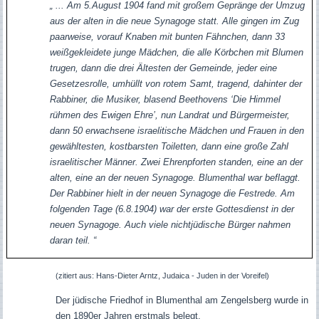
„ ... Am 5.August 1904 fand mit großem Gepränge der Umzug
aus der alten in die neue Synagoge statt. Alle gingen im Zug
paarweise, vorauf Knaben mit bunten Fähnchen, dann 33
weißgekleidete junge Mädchen, die alle Körbchen mit Blumen
trugen, dann die drei Ältesten der Gemeinde, jeder eine
Gesetzesrolle, umhüllt von rotem Samt, tragend, dahinter der
Rabbiner, die Musiker, blasend Beethovens ‘Die Himmel
rühmen des Ewigen Ehre’, nun Landrat und Bürgermeister,
dann 50 erwachsene israelitische Mädchen und Frauen in den
gewähltesten, kostbarsten Toiletten, dann eine große Zahl
israelitischer Männer. Zwei Ehrenpforten standen, eine an der
alten, eine an der neuen Synagoge. Blumenthal war beflaggt.
Der Rabbiner hielt in der neuen Synagoge die Festrede. Am
folgenden Tage (6.8.1904) war der erste Gottesdienst in der
neuen Synagoge. Auch viele nichtjüdische Bürger nahmen
daran teil. “
(zitiert aus: Hans-Dieter Arntz, Judaica - Juden in der Voreifel)
Der jüdische Friedhof in Blumenthal am Zengelsberg wurde in
den 1890er Jahren erstmals belegt.