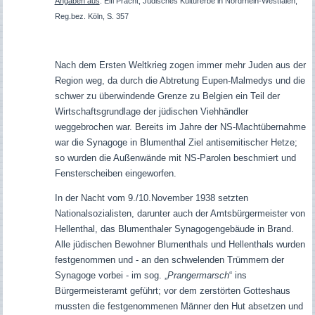
Angaben aus
: Elfi Pracht, Jüdisches Kulturerbe in Nordrhein-Westfalen,
Reg.bez. Köln, S. 357
Nach dem Ersten Weltkrieg zogen immer mehr Juden aus der
Region weg, da durch die Abtretung Eupen-Malmedys und die
schwer zu überwindende Grenze zu Belgien ein Teil der
Wirtschaftsgrundlage der jüdischen Viehhändler
weggebrochen war. Bereits im Jahre der NS-Machtübernahme
war die Synagoge in Blumenthal Ziel antisemitischer Hetze;
so wurden die Außenwände mit NS-Parolen beschmiert und
Fensterscheiben eingeworfen.
In der Nacht vom 9./10.November 1938 setzten
Nationalsozialisten, darunter auch der Amtsbürgermeister von
Hellenthal, das Blumenthaler Synagogengebäude in Brand.
Alle jüdischen Bewohner Blumenthals und Hellenthals wurden
festgenommen und - an den schwelenden Trümmern der
Synagoge vorbei - im sog. „
Prangermarsch
“ ins
Bürgermeisteramt geführt; vor dem zerstörten Gotteshaus
mussten die festgenommenen Männer den Hut absetzen und