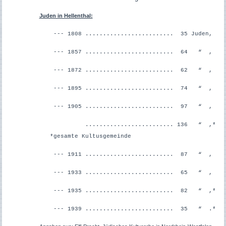
Juden in Hellenthal:
--- 1808 ......................... 35 Juden,
--- 1857 ......................... 64 “ ,
--- 1872 ......................... 62 “ ,
--- 1895 ......................... 74 “ ,
--- 1905 ......................... 97 “ ,
......................... 136 “ ,*
*gesamte
Kultusgemeinde
--- 1911 ......................... 87 “ ,
--- 1933 ......................... 65 “ ,
--- 1935 ......................... 82 “ ,*
--- 1939 ......................... 35 “ .*