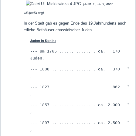
(Aufn. F., 2011, aus:
wikipedia.org)
In der Stadt gab es gegen Ende des 19.Jahrhunderts auch
etliche Bethäuser chassidischer Juden.
Juden in Konin:
--- um 1765 ............... ca. 170
Juden,
--- 1808 .................. ca. 370 "
,
--- 1827 ...................... 862 "
,
--- 1857 .................. ca. 2.000 "
,
--- 1897 .................. ca. 2.500 "
,