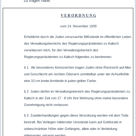
zu tragen habe.
V E R O R D N U N G
vom 14. November 1939
Erhebliche durch die Juden verursachte Mißstände im öffentlichen Leben
des Verwaltungsbereichs des Regierungspräsidenten zu Kalisch
veranlassen mich, für den Verwaltungsbereich des
Regierungspräsidenten zu Kalisch folgendes zu bestimmen:
§ 1 Als besonderes Kennzeichen tragen Juden ohne Rücksicht auf Alter
und Geschlecht am rechten Oberarm unmittelbar unter der Achselhöhle
eine 10 cm breite Armbinde in juden-gelber Farbe.
§ 2 Juden dürfen im Verwaltungsbereich des Regierungspräsidenten zu
Kalisch in der Zeit von 17 - 8 Uhr ihre Wohnung ohne meine besondere
Genehmigung nicht verlassen.
§ 3 Zuwiderhandlungen gegen diese Verordnung werden mit dem Tode
bestraft. Bei Vorliegen mildernder Umstände kann auf Geldstrafe in
unbeschränkter Höhe oder Gefängnis, allein oder in Verbindung
miteinander, erkannt werden.