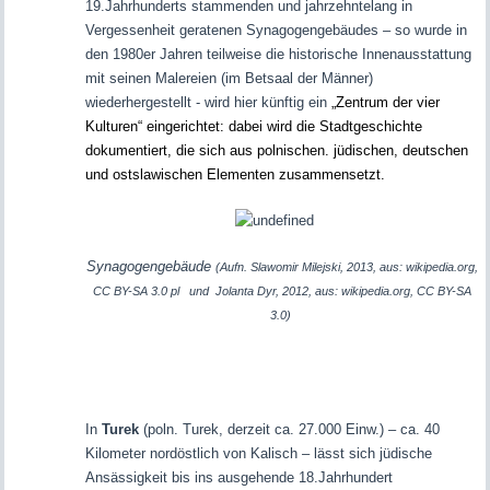
19.Jahrhunderts stammenden und jahrzehntelang in
Vergessenheit geratenen Synagogengebäudes – so wurde in
den 1980er Jahren teilweise die historische Innenausstattung
mit seinen Malereien (im Betsaal der Männer)
wiederhergestellt - wird hier künftig ein
„Zentrum der vier
Kulturen“ eingerichtet: dabei wird die Stadtgeschichte
dokumentiert, die sich aus polnischen. jüdischen, deutschen
und ostslawischen Elementen zusammensetzt.
Synagogengebäude
(Aufn.
Slawomir Milejski, 2013, aus: wikipedia.org,
CC BY-SA 3.0 pl
und Jolanta Dyr, 2012, aus: wikipedia.org, CC BY-SA
3.0)
In
Turek
(poln. Turek, derzeit ca. 27.000 Einw.) – ca. 40
Kilometer nordöstlich von Kalisch – lässt sich jüdische
Ansässigkeit bis ins ausgehende 18.Jahrhundert