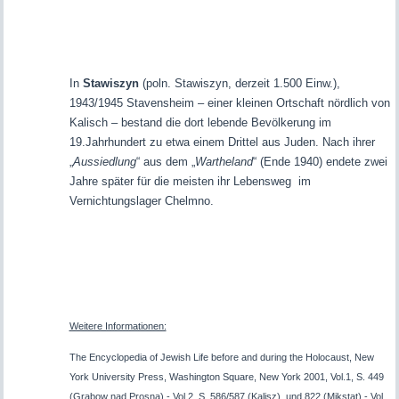
In
Stawiszyn
(poln. Stawiszyn, derzeit 1.500 Einw.),
1943/1945 Stavensheim – einer kleinen Ortschaft nördlich von
Kalisch – bestand die dort lebende Bevölkerung im
19.Jahrhundert zu etwa einem Drittel aus Juden. Nach ihrer
„
Aussiedlung
“ aus dem „
Wartheland
“ (Ende 1940) endete zwei
Jahre später für die meisten ihr Lebensweg im
Vernichtungslager Chelmno.
Weitere Informationen:
The Encyclopedia of Jewish Life before and during the Holocaust, New
York University Press, Washington Square, New York 2001, Vol.1, S. 449
(Grabow nad Prosna) - Vol.2, S. 586/587 (Kalisz), und 822 (Mikstat) - Vol.