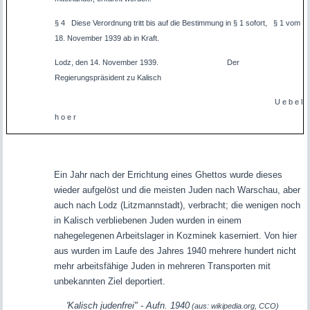
§ 4 Diese Verordnung tritt bis auf die Bestimmung in § 1 sofort, § 1 vom
18. November 1939 ab in Kraft.
Lodz, den 14. November 1939. Der
Regierungspräsident zu Kalisch
U e b e l
h o e r
Ein Jahr nach der Errichtung eines Ghettos wurde dieses
wieder aufgelöst und die meisten Juden nach Warschau, aber
auch nach Lodz (Litzmannstadt), verbracht; die wenigen noch
in Kalisch verbliebenen Juden wurden in einem
nahegelegenen Arbeitslager in Kozminek kaserniert. Von hier
aus wurden im Laufe des Jahres 1940 mehrere hundert nicht
mehr arbeitsfähige Juden in mehreren Transporten mit
unbekannten Ziel deportiert.
'Kalisch judenfrei" - Aufn. 1940
(aus: wikipedia.org, CCO)