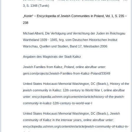
3, S. 1348 (Turek)
„
Konin“ – Encyclopedia of Jewish Communities in Poland, Vol. 1, S. 235 –
238
Michael Alberti, Die Verfolgung und Vernichtung der Juden im Reichsgau
Wartheland 1939 - 1945, hrg. vom Deutschen Historischen Institut
Warschau, Quellen und Studien, Band 17, Wiesbaden 2006
Angaben des Magistrats der Stadt Kalisz
Jewish Families from Kalisz, Poland, online abrufbar unter:
geni.com/projects/Jewish-Families-from-Kalisz-Poland/33049
United States Holocaust Memorial Washington, DC (Bearb.), History of the
jewish community in Kalisz: 12th century to World War I, online abrufbar
unter: encyclopedia.ushmm.org/content/en/article/history-of-the-jewish-
community-in-kalisz-12th-century-to-world-war-I
United States Holocaust Memorial Washington, DC (Bearb.), Jewish
community of Kalisz in the interwar years, online abrufbar unter:
encyclopedia.ushmm.org/content/en/article/jewish-community-of-kalisz-in-