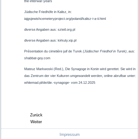
the-interwar-years
Jüdische Friedhöfe in Kalisz, in:
iajgsjewishcemeteryproject.org/poland/kalisz-i-a-ii.html
diverse Angaben aus: sztetl.org.pl
diverse Angaben aus: kirkuty.xip.pl
Présentation du cimetière juif de Turek
(Jüdischer Friedhof in Turek)
, aus:
shabbat-goy.com
Mateuz Markwoski (Red.), Die Synagoge in Konin wird gerettet. Sie wird in
das Zentrum der vier Kulturen umgewandelt werden, online abrufbar unter:
whitemad.pl/de/die.-synagoge- vom 24.12.2025
Zurück
Weiter
Impressum