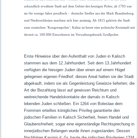
urkundlich erwähnte Stadt auf dem Gebiet des heutigen Polen; ab 1793 war
sie für wenige Jahre preußisch - deutsche Siedler aus der Mark Brandenburg
und Niederschlesien machten sich hier ansässig. Ab 1815 gehörte die Stadt
zum russischen ‘Kongresspolen’; Kalisz ist heute eine polnische Kreisstadt mit
derzeit ca. 100.000 Einwohnern im Verwaltungsbezirk Großpolen.
Erste Hinweise über den Aufenthalt von Juden in Kalisch
stammen aus dem 12.Jahrhundert. Seit dem 13.Jahrhundert
verfügten die hiesigen Juden über einen auf einem Hügel
gelegenen eigenen Friedhof; dieses Areal hatten sie der Stadt
abgekauft, indem sie als Gegenleistung Gewürze lieferten; die
Art der Bezahlung lässt auf gewissen Reichtum und
weitreichende Handelskontakte der damals in Kalisch
lebenden Juden schließen. Ein 1264 von Boleslaw dem
Frommen erteiltes königliches Privileg garantierte den
jüdischen Familien in Kalisch Sicherheit, freien Handel und
Glaubensfreiheit; sogar eine eigenständige Rechtsprechung in
innerjüdischen Belangen wurde ihnen zugestanden. Dessen
Nachfolger Kasimir d. Gr. baute die jüdischen Privilegien 1334