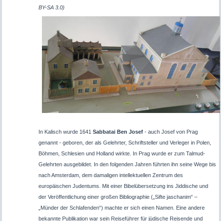
BY-SA 3.0)
In Kalisch wurde 1641
Sabbatai Ben Josef
- auch Josef von Prag
genannt - geboren, der als Gelehrter, Schriftsteller und Verleger in Polen,
Böhmen, Schlesien und Holland wirkte. In Prag wurde er zum Talmud-
Gelehrten ausgebildet. In den folgenden Jahren führten ihn seine Wege bis
nach Amsterdam, dem damaligen intellektuellen Zentrum des
europäischen Judentums. Mit einer Bibelübersetzung ins Jiddische und
der Veröffentlichung einer großen Bibliographie („Sifte jaschanim“ –
„Münder der Schlafenden“) machte er sich einen Namen. Eine andere
bekannte Publikation war sein Reiseführer für jüdische Reisende und