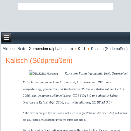
Aktuelle Seite:
Gemeinden (alphabetisch)
K - L
Kalisch (Südpreußen)
Kalisch (Südpreußen)
Karte von Posen
(Ausschnitt 'Kreis Ostrowo' mit
Kalisch am oberen rechten Kartenrand, hist. Karte von 1905, aus:
wikipedia.org, gemeinfrei und Kartenskizze 'Polen' mit Kalisz rot markiert, Y.
2006, aus: commons.wikimedia.org, CC BY-SA 3.0 und aktuelle Skizze
'Region um Kalisz', AQ., 2006, aus: wikipedia.org, CC BY-SA 3.0).
* Die Provinz Südpreußen entstand durch die Teilungen Polens (1793 bzw. 1795) und bestand
bis 1807 nach der Niederlage Preußens durch Napoleon.
Kalisch ist eine Stadt mit sehr wechselvoller Geschichte: Es war die erste