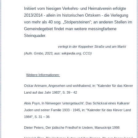
Initiiert vom hiesigen Verkehrs- und Heimatverein erfolgte
2013/2014 - allein im historischen Ortskern - die Verlegung
von mehr als 40 sog. „Stolpersteinen“; an anderen Stellen im
Gemeindegebiet findet man weitere messingfarbene
Steinquader.
verlegt in der Keppelner Straße und am Markt
(Aufn. Gmbo, 2023, aus: wikipedia.org, CCO)
Weitere Informationen:
Oskar Artmann, Angesehen und wohlhabend, in: "Kalender für das Klever
Land auf das Jahr 1983", S. 39 - 42
Alois Puyn, In Nimwegen ‘untergetaucht’. Das Schicksal eines Kalkarer
Juden und seiner Familie 1933 - 1945, in: "Kalender für das Klever Land
1984", S. 31 – 36
Dieter Peters, Der jüdische Friedhof in Uedem, Manuskript 1998