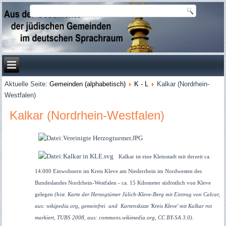
Aktuelle Seite:
Gemeinden (alphabetisch)
K - L
Kalkar (Nordrhein-
Westfalen)
Kalkar (Nordrhein-Westfalen)
Kalkar ist eine Kleinstadt mit derzeit ca.
14.000 Einwohnern im Kreis Kleve am Niederrhein im Nordwesten des
Bundeslandes Nordrhein-Westfalen - ca. 15 Kilometer südöstlich von Kleve
gelegen
(
hist. Karte der Herzogtümer Jülich-Kleve-Berg mit Eintrag von Calcar,
aus: wikipedia.org, gemeinfrei und
Karte
nskizze 'Kreis Kleve' mit Kalkar rot
markiert,
TUBS 2008, aus: commons.wikimedia.org, CC BY-SA 3.0
).