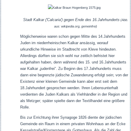
Stadt Kalkar ('Calcaria') gegen Ende des 16.Jahrhunderts
(Abb.
aus: wikipedia.org, gemeinfrei)
Möglicherweise waren schon gegen Mitte des 14.Jahrhunderts
Juden im niederrheinischen Kalkar ansässig, worauf
urkundliche Hinweise im Stadtrecht von Kleve hindeuten.
Allerdings dürften sie sich wohl nur zeitlich befristet hier
aufgehalten haben, denn während des 15. und 16.Jahrhunderts
war Kalkar „judenfrei“. Zu Beginn des 17.Jahrhunderts muss
dann eine begrenzte jüdische Zuwanderung erfolgt sein; von der
Existenz einer kleinen Gemeinde kann aber erst seit dem
18.Jahrhundert gesprochen werden. Ihren Lebensunterhalt
verdienten die Juden Kalkars als Viehhändler in der Region und
als Metzger; später spielte dann der Textilhandel eine größere
Rolle.
Bis zur Errichtung ihrer Synagoge 1826 diente der jüdischen
Gemeinde ein Raum in einem privaten Wohnhaus an der Ecke
Kesselstraße/Klosterstege als Gotteshaus. Als die Zahl der