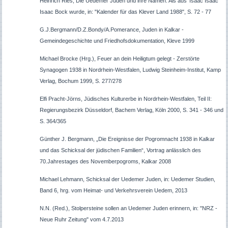
Heinrich Ries, Die Uedemer Juden und ihre Namen. Als aus ‘Isaac Isaac’
Isaac Bock wurde, in: "Kalender für das Klever Land 1988", S. 72 - 77
G.J.Bergmann/D.Z.Bondy/A.Pomerance, Juden in Kalkar -
Gemeindegeschichte und Friedhofsdokumentation, Kleve 1999
Michael Brocke (Hrg.), Feuer an dein Heiligtum gelegt - Zerstörte
Synagogen 1938 in Nordrhein-Westfalen, Ludwig Steinheim-Institut, Kamp
Verlag, Bochum 1999, S. 277/278
Elfi Pracht-Jörns, Jüdisches Kulturerbe in Nordrhein-Westfalen, Teil II:
Regierungsbezirk Düsseldorf, Bachem Verlag, Köln 2000, S. 341 - 346 und
S. 364/365
Günther J. Bergmann, „Die Ereignisse der Pogromnacht 1938 in Kalkar
und das Schicksal der jüdischen Familien“, Vortrag anlässlich des
70.Jahrestages des Novemberpogroms, Kalkar 2008
Michael Lehmann, Schicksal der Uedemer Juden, in: Uedemer Studien,
Band 6, hrg. vom Heimat- und Verkehrsverein Uedem, 2013
N.N. (Red.), Stolpersteine sollen an Uedemer Juden erinnern, in: "NRZ -
Neue Ruhr Zeitung" vom 4.7.2013