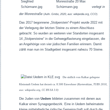
verlegt in
der Monrestraße
(Aufn.
Gmbo, 2020, aus: wikipedia.org, CCO
)
Das 2017 begonnene „Stolperstein“-Projekt wurde 2022 mit
der Verlegung der letzten Steine zu einem Abschluss
gebracht: So wurden an weiteren vier Standorten insgesamt
14 „Stolpersteine“ in die Gehwegpflasterung eingelassen, die
an Angehörige von vier jüdischen Familien erinnern. Damit
zählt man nun im Stadtgebiet insgesamt nahezu 70 Steine.
Die südlich von Kalkar gelegene
Kleinstadt Uedem hat derzeit ca. 8.500 Einwohner (
Kartenskizze, TUBS 2010,
aus: wikipedia.org, CC BY-SA 3.0)
Die Juden von
Uedem
bildeten zusammen mit denen aus
Kalkar einen Synagogenbezirk. Eine in Uedem beheimatete
kleine mittelalterliche jüdische Gemeinschaft soll durch die