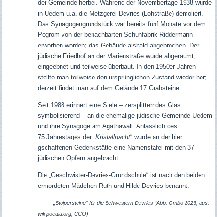
der Gemeinde herbei. Während der Novembertage 1938 wurde
in Uedem u.a. die Metzgerei Devries (Lohstraße) demoliert.
Das Synagogengrundstück war
bereits fünf Monate vor dem
Pogrom von der benachbarten Schuhfabrik Riddermann
erworben worden; das Gebäude alsbald abgebrochen.
Der
jüdische Friedhof an der Marienstraße wurde abgeräumt,
eingeebnet und teilweise überbaut. In den 1950er Jahren
stellte man teilweise den ursprünglichen Zustand wieder her;
derzeit findet man auf dem Gelände 17 Grabsteine.
Seit 1988 erinnert eine Stele – zersplitterndes Glas
symbolisierend – an die ehemalige jüdische Gemeinde Uedem
und ihre Synagoge am Agathawall.
Anlässlich des
75.Jahrestages der „
Kristallnacht
“ wurde an der hier
gschaffenen Gedenkstätte eine Namenstafel mit den 37
jüdischen Opfern angebracht.
Die „Geschwister-Devries-Grundschule“ ist nach den beiden
ermordeten Mädchen Ruth und Hilde Devries benannt.
„Stolpersteine“ für die Schwestern Devries (Abb. Gmbo 2023, aus:
wikipoedia.org, CCO)