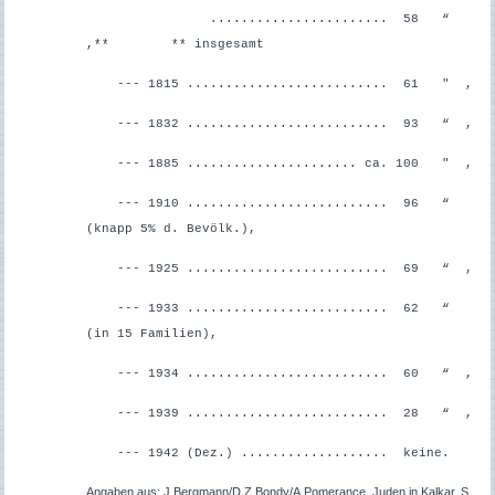
....................... 58 “
,**
** insgesamt
--- 1815 .......................... 61 " ,
--- 1832 .......................... 93 “ ,
--- 1885 ...................... ca. 100 " ,
--- 1910 .......................... 96 “
(knapp 5% d. Bevölk.),
--- 1925 .......................... 69 “ ,
--- 1933 .......................... 62 “
(in 15 Familien),
--- 1934 .......................... 60 “ ,
--- 1939 .......................... 28 “ ,
--- 1942 (Dez.) ................... keine.
Angaben aus
: J.Bergmann/D.Z.Bondy/A.Pomerance, Juden in Kalkar, S.