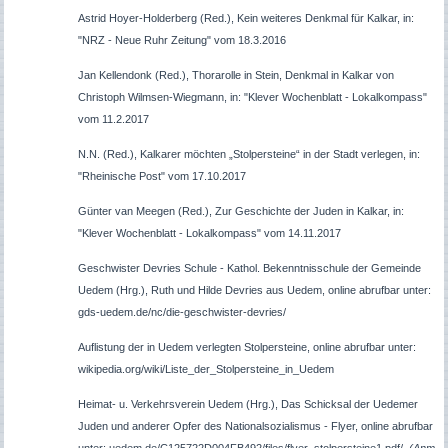
Astrid Hoyer-Holderberg (Red.), Kein weiteres Denkmal für Kalkar, in:
"NRZ - Neue Ruhr Zeitung" vom 18.3.2016
Jan Kellendonk (Red.), Thorarolle in Stein, Denkmal in Kalkar von
Christoph Wilmsen-Wiegmann, in:
"Klever Wochenblatt - Lokalkompass
"
vom 11.2.2017
N.N. (Red.), Kalkarer möchten „Stolpersteine“ in der Stadt verlegen, in:
"Rheinische Post" vom 17.10.2017
Günter van Meegen (Red.), Zur Geschichte der Juden in Kalkar, in:
"Klever Wochenblatt - Lokalkompass
" vom 14.11.2017
Geschwister Devries Schule - Kathol. Bekenntnisschule der Gemeinde
Uedem (Hrg.), Ruth und Hilde Devries aus Uedem, online abrufbar unter:
gds-uedem.de/nc/die-geschwister-devries/
Auflistung der in Uedem verlegten Stolpersteine, online abrufbar unter:
wikipedia.org/wiki/Liste_der_Stolpersteine_in_Uedem
Heimat- u. Verkehrsverein Uedem (Hrg.), Das Schicksal der Uedemer
Juden und anderer Opfer des Nationalsozialismus - Flyer, online abrufbar
unter: uedem.de/C125722D004FB492/files/flyer_stolpersteine1.pdf/
(Anm.