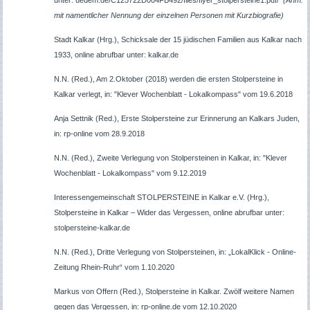
mit namentlicher Nennung der einzelnen Personen mit Kurzbiografie)
Stadt Kalkar (Hrg.), Schicksale der 15 jüdischen Familien aus Kalkar nach
1933, online abrufbar unter: kalkar.de
N.N. (Red.), Am 2.Oktober (2018) werden die ersten Stolpersteine in
Kalkar verlegt, in:
"Klever Wochenblatt - Lokalkompass"
vom 19.6.2018
Anja Settnik (Red.), Erste Stolpersteine zur Erinnerung an Kalkars Juden,
in: rp-online vom 28.9.2018
N.N. (Red.), Zweite Verlegung von Stolpersteinen in Kalkar, in: "Klever
Wochenblatt - Lokalkompass" vom 9.12.2019
Interessengemeinschaft STOLPERSTEINE in Kalkar e.V. (Hrg.),
Stolpersteine in Kalkar – Wider das Vergessen, online abrufbar unter:
stolpersteine-kalkar.de
N.N. (Red.), Dritte Verlegung von Stolpersteinen, in: „LokalKlick - Online-
Zeitung Rhein-Ruhr“ vom 1.10.2020
Markus von Offern (Red.), Stolpersteine in Kalkar. Zwölf weitere Namen
gegen das Vergessen, in: rp-online.de vom 12.10.2020