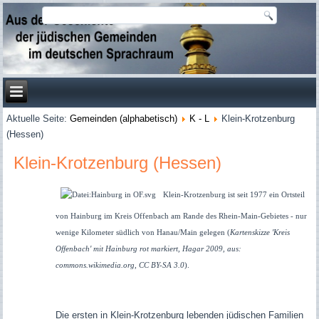
Aktuelle Seite:
Gemeinden (alphabetisch)
K - L
Klein-Krotzenburg
(Hessen)
Klein-Krotzenburg (Hessen)
Klein-Krotzenburg ist seit 1977 ein Ortsteil
von Hainburg im Kreis Offenbach am Rande des Rhein-Main-Gebietes - nur
wenige Kilometer südlich von Hanau/Main gelegen (
Kartenskizze 'Kreis
Offenbach' mit Hainburg rot markiert, Hagar 2009, aus:
commons.wikimedia.org, CC BY-SA 3.0
).
Die ersten in Klein-Krotzenburg lebenden jüdischen Familien