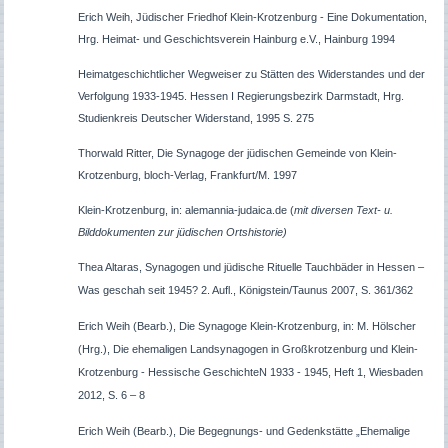
Erich Weih, Jüdischer Friedhof Klein-Krotzenburg - Eine Dokumentation,
Hrg. Heimat- und Geschichtsverein Hainburg e.V., Hainburg 1994
Heimatgeschichtlicher Wegweiser zu Stätten des Widerstandes und der
Verfolgung 1933-1945. Hessen I Regierungsbezirk Darmstadt, Hrg.
Studienkreis Deutscher Widerstand, 1995 S. 275
Thorwald Ritter, Die Synagoge der jüdischen Gemeinde von Klein-
Krotzenburg, bloch-Verlag, Frankfurt/M. 1997
Klein-Krotzenburg, in: alemannia-judaica.de (
mit diversen Text- u.
Bilddokumenten zur jüdischen Ortshistorie)
Thea Altaras, Synagogen und jüdische Rituelle Tauchbäder in Hessen –
Was geschah seit 1945? 2. Aufl., Königstein/Taunus 2007, S. 361/362
Erich Weih (Bearb.), Die Synagoge Klein-Krotzenburg, in: M. Hölscher
(Hrg.), Die ehemaligen Landsynagogen in Großkrotzenburg und Klein-
Krotzenburg - Hessische GeschichteN 1933 - 1945, Heft 1, Wiesbaden
2012, S. 6 – 8
Erich Weih (Bearb.), Die Begegnungs- und Gedenkstätte „Ehemalige