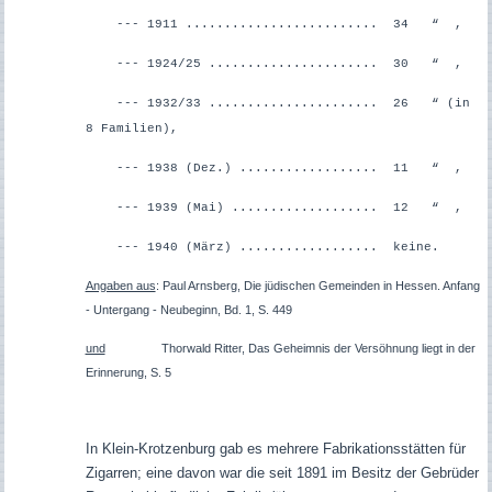
--- 1911 ......................... 34 “ ,
--- 1924/25 ...................... 30 “ ,
--- 1932/33 ...................... 26 “ (in
8 Familien),
--- 1938 (Dez.) .................. 11 “ ,
--- 1939 (Mai) ................... 12 “ ,
--- 1940 (März) .................. keine.
Angaben aus
: Paul Arnsberg, Die jüdischen Gemeinden in Hessen. Anfang
- Untergang - Neubeginn, Bd. 1, S. 449
und
Thorwald Ritter, Das Geheimnis der Versöhnung liegt in der
Erinnerung, S. 5
In Klein-Krotzenburg gab es mehrere Fabrikationsstätten für
Zigarren; eine davon war die seit 1891 im Besitz der Gebrüder