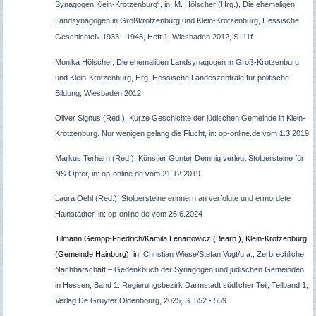
Synagogen Klein-Krotzenburg“, in: M. Hölscher (Hrg.), Die ehemaligen
Landsynagogen in Großkrotzenburg und Klein-Krotzenburg, Hessische
GeschichteN 1933 - 1945, Heft 1, Wiesbaden 2012, S. 11f.
Monika Hölscher, Die ehemaligen Landsynagogen in Groß-Krotzenburg
und Klein-Krotzenburg, Hrg. Hessische Landeszentrale für politische
Bildung, Wiesbaden 2012
Oliver Signus (Red.), Kurze Geschichte der jüdischen Gemeinde in Klein-
Krotzenburg. Nur wenigen gelang die Flucht, in: op-online.de vom 1.3.2019
Markus Terharn (Red.), Künstler Gunter Demnig verlegt Stolpersteine für
NS-Opfer, in: op-online.de vom 21.12.2019
Laura Oehl (Red.), Stolpersteine erinnern an verfolgte und ermordete
Hainstädter, in: op-online.de vom 26.6.2024
Tilmann Gempp-Friedrich/Kamila Lenartowicz (Bearb.), Klein-Krotzenburg
(Gemeinde Hainburg), in:
Christian Wiese/Stefan Vogt/u.a., Zerbrechliche
Nachbarschaft – Gedenkbuch der Synagogen und jüdischen Gemeinden
in Hessen, Band 1: Regierungsbezirk Darmstadt südlicher Teil, Teilband 1,
Verlag De Gruyter Oldenbourg, 2025, S. 552 - 559