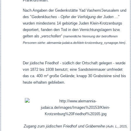
Frankfurt/Main.
Nach Angaben der Gedenkstätte Yad Vashem/Jerusalem und
des "
Gedenkbuches - Opfer der Verfolgung der Juden ...
"
wurden mindestens 14 gebürtige Juden Klein-Krotzenburgs
deportiert, fanden den Tod in den Vernichtungslagern bzw.
gelten als „
verschollen
“
(namentliche Nennung der betroffenen
.
Personen siehe: alemannia-judaica.de/klein-krotzenburg_synagoge.htm)
Der jüdische Friedhof - südlich der Ortschaft gelegen - wurde
von 1872 bis 1938 benutzt; eine Sandsteinmauer umfriedet
das ca. 400 m² große Gelände; knapp 30 Grabsteine sind bis
heute erhalten geblieben.
Zugang zum jüdischen Friedhof und Gräberreihe
(Aufn. L., 2015,