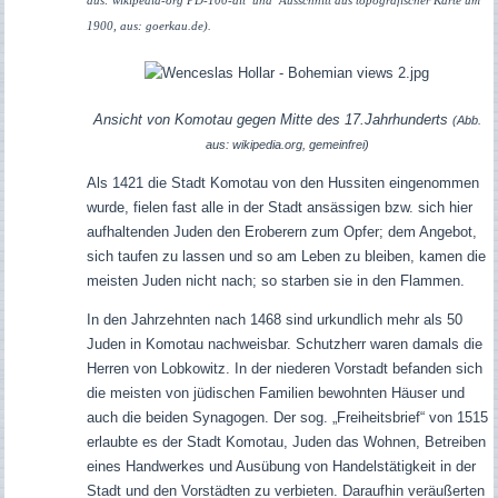
aus: wikipedia-org PD-100-alt und Ausschnitt aus topografischer Karte um
1900, aus: goerkau.de).
Ansicht von Komotau gegen Mitte des 17.Jahrhunderts
(Abb.
aus: wikipedia.org, gemeinfrei)
Als 1421 die Stadt Komotau von den Hussiten eingenommen
wurde, fielen fast alle in der Stadt ansässigen bzw. sich hier
aufhaltenden Juden den Eroberern zum Opfer; dem Angebot,
sich taufen zu lassen und so am Leben zu bleiben, kamen die
meisten Juden nicht nach; so starben sie in den Flammen.
In den Jahrzehnten nach 1468 sind urkundlich mehr als 50
Juden in Komotau nachweisbar. Schutzherr waren damals die
Herren von Lobkowitz. In der niederen Vorstadt befanden sich
die meisten von jüdischen Familien bewohnten Häuser und
auch die beiden Synagogen. Der sog. „Freiheitsbrief“ von 1515
erlaubte es der Stadt Komotau, Juden das Wohnen, Betreiben
eines Handwerkes und Ausübung von Handelstätigkeit in der
Stadt und den Vorstädten zu verbieten. Daraufhin veräußerten