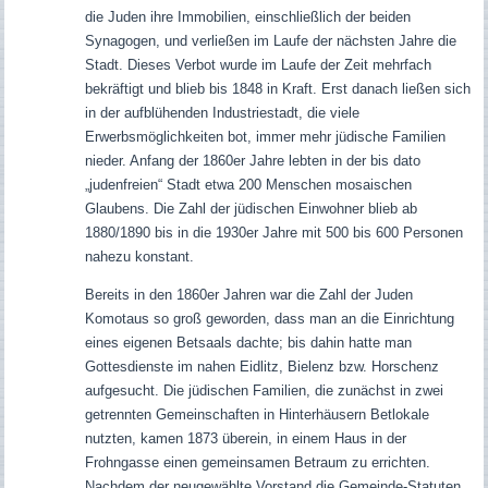
die Juden ihre Immobilien, einschließlich der beiden
Synagogen, und verließen im Laufe der nächsten Jahre die
Stadt. Dieses Verbot wurde im Laufe der Zeit mehrfach
bekräftigt und blieb bis 1848 in Kraft. Erst danach ließen sich
in der aufblühenden Industriestadt, die viele
Erwerbsmöglichkeiten bot, immer mehr jüdische Familien
nieder. Anfang der 1860er Jahre lebten in der bis dato
„judenfreien“ Stadt etwa 200 Menschen mosaischen
Glaubens. Die Zahl der jüdischen Einwohner blieb ab
1880/1890 bis in die 1930er Jahre mit 500 bis 600 Personen
nahezu konstant.
Bereits in den 1860er Jahren war die Zahl der Juden
Komotaus so groß geworden, dass man an die Einrichtung
eines eigenen Betsaals dachte; bis dahin hatte man
Gottesdienste im nahen Eidlitz, Bielenz bzw. Horschenz
aufgesucht. Die jüdischen Familien, die zunächst in zwei
getrennten Gemeinschaften in Hinterhäusern Betlokale
nutzten, kamen 1873 überein, in einem Haus in der
Frohngasse einen gemeinsamen Betraum zu errichten.
Nachdem der neugewählte Vorstand die Gemeinde-Statuten