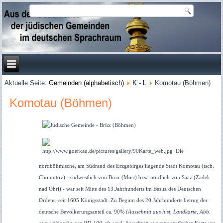
Aktuelle Seite:
Gemeinden (alphabetisch)
K - L
Komotau (Böhmen)
Komotau (Böhmen)
Die
nordböhmische, am Südrand des Erzgebirges liegende Stadt Komotau (tsch.
Chomutov) - südwestlich von Brüx (Most) bzw. nördlich von Saaz (Zadek
nad Ohri) - war seit Mitte des 13.Jahrhunderts im Besitz des Deutschen
Ordens, seit 1605 Königsstadt. Zu Beginn des 20.Jahrhunderts betrug der
deutsche Bevölkerungsanteil ca. 90%
(Ausschnitt aus hist. Landkarte, Abb.