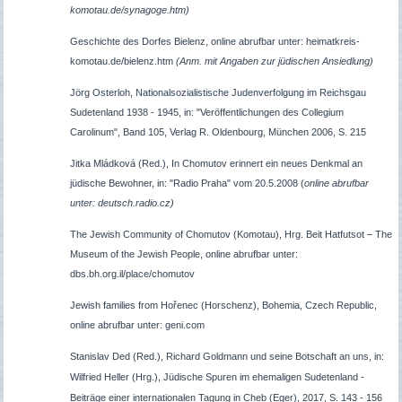
komotau.de/synagoge.htm)
Geschichte des Dorfes Bielenz, online abrufbar unter: heimatkreis-
komotau.de/bielenz.htm
(Anm. mit Angaben zur jüdischen Ansiedlung)
Jörg Osterloh, Nationalsozialistische Judenverfolgung im Reichsgau
Sudetenland 1938 - 1945, in: "Veröffentlichungen des Collegium
Carolinum", Band 105, Verlag R. Oldenbourg, München 2006, S. 215
Jitka Mládková (Red.), In Chomutov erinnert ein neues Denkmal an
jüdische Bewohner, in: "Radio Praha" vom 20.5.2008 (
online abrufbar
unter: deutsch.radio.cz)
The Jewish Community of Chomutov (Komotau), Hrg. Beit Hatfutsot – The
Museum of the Jewish People, online abrufbar unter:
dbs.bh.org.il/place/chomutov
Jewish families from
Hořenec (Horschenz), Bohemia, Czech Republic,
online abrufbar unter
: geni.com
Stanislav Ded (Red.), Richard Goldmann und seine Botschaft an uns
, in:
Wilfried Heller (Hrg.), Jüdische Spuren im ehemaligen Sudetenland -
Beiträge einer internationalen Tagung in Cheb (Eger), 2017, S.
143 - 156