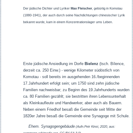
Der jüdische Dichter und Lyriker
Max Fleischer
, gebürtig in Komotau
(1880-1941), der auch durch seine Nachdichtungen chinesischer Lyrik
bekannt wurde, kam in einem Konzentrationslager ums Leben.
Erste jüdische Ansiedlung im Dorfe
Bielenz
(tsch. Bílence,
derzeit ca. 250 Einw.) - wenige Kilometer südöstlich von
Komotau - soll bereits im ausgehenden 16./beginnenden
17.Jahrhundert erfolgt sein; um 1750 sind zehn jüdische
Familien nachweisbar; zu Beginn des 19.Jahrhunderts wurden
ca. 80 Familien gezählt; sie bestritten ihren Lebensunterhalt
als Kleinkaufleute und Handwerker, aber auch als Bauern.
Neben einem Friedhof besaß die Gemeinde seit Mitte der
1820er Jahre besaß die Gemeinde eine Synagoge mit Schule.
Ehem. Synagogengebäude
(Aufn.Petr Kinst, 2020, aus:
commons.wikimedia.org, CC BY-SA 3.0)