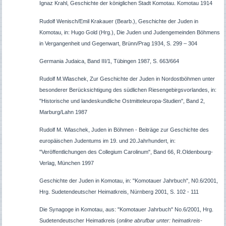
Ignaz Krahl, Geschichte der königlichen Stadt Komotau. Komotau 1914
Rudolf Wenisch/Emil Krakauer (Bearb.), Geschichte der Juden in
Komotau, in: Hugo Gold (Hrg.), Die Juden und Judengemeinden Böhmens
in Vergangenheit und Gegenwart, Brünn/Prag 1934, S. 299 – 304
Germania Judaica, Band III/1, Tübingen 1987, S. 663/664
Rudolf M.Wlaschek, Zur Geschichte der Juden in Nordostböhmen unter
besonderer Berücksichtigung des südlichen Riesengebirgsvorlandes, in:
"Historische und landeskundliche Ostmitteleuropa-Studien", Band 2,
Marburg/Lahn 1987
Rudolf M. Wlaschek, Juden in Böhmen - Beiträge zur Geschichte des
europäischen Judentums im 19. und 20.Jahrhundert, in:
"Veröffentlichungen des Collegium Carolinum", Band 66, R.Oldenbourg-
Verlag, München 1997
Geschichte der Juden in Komotau, in: "Komotauer Jahrbuch", N0.6/2001,
Hrg. Sudetendeutscher Heimatkreis, Nürnberg 2001, S. 102 - 111
Die Synagoge in Komotau, aus: "Komotauer Jahrbuch" No.6/2001, Hrg.
Sudetendeutscher Heimatkreis (
online abrufbar unter: heimatkreis-