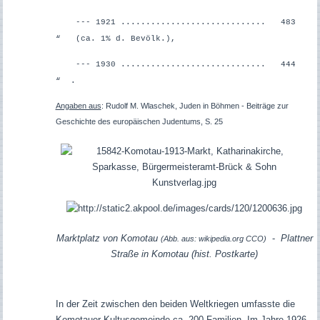
--- 1921 ............................. 483
“ (ca. 1% d. Bevölk.),
--- 1930 ............................. 444
“ .
Angaben aus
: Rudolf M. Wlaschek, Juden in Böhmen - Beiträge zur
Geschichte des europäischen Judentums, S. 25
Marktplatz von Komotau
-
Plattner
(Abb. aus: wikipedia.org CCO)
Straße in Komotau (hist. Postkarte)
In der Zeit zwischen den beiden Weltkriegen umfasste die
Komotauer Kultusgemeinde ca. 200 Familien. Im Jahre 1926