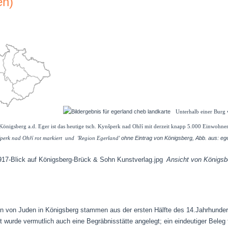
en)
Unterhalb einer Burg 
 Königsberg a.d. Eger ist das heutige tsch.
Kynšperk nad Ohří mit derzeit knapp 5.000 Einwohne
ohne Eintrag von Königsberg, Abb. aus: e
perk nad Ohří rot markiert und 'Region Egerland'
A
nsicht von Königs
n von Juden in Königsberg stammen aus der ersten Hälfte des 14.Jahrhunder
eit wurde vermutlich auch eine Begräbnisstätte angelegt; ein eindeutiger Beleg