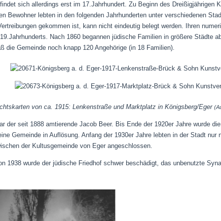
ndet sich allerdings erst im 17.Jahrhundert. Zu Beginn des Dreißigjährigen 
n Bewohner lebten in den folgenden Jahrhunderten unter verschiedenen Stadt
Vertreibungen gekommen ist, kann nicht eindeutig belegt werden. Ihren numer
19.Jahrhunderts. Nach 1860 begannen jüdische Familien in größere Städte ab
ß die Gemeinde noch knapp 120 Angehörige (in 18 Familien).
ichtskarten von ca. 1915: Lenkenstraße und Marktplatz in Königsberg/Eger
(Au
ar der seit 1888 amtierende Jacob Beer. Bis Ende der 1920er Jahre wurde die
eine Gemeinde in Auflösung. Anfang der 1930er Jahre lebten in der Stadt nur
ischen der Kultusgemeinde von Eger angeschlossen.
1938 wurde der jüdische Friedhof schwer beschädigt, das unbenutzte Syna