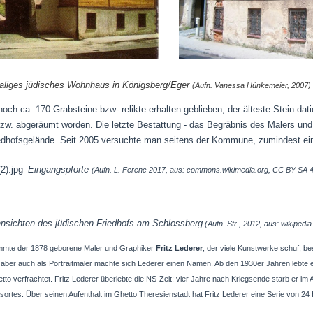
liges jüdisches Wohnhaus in Königsberg/Eger
(Aufn. Vanessa Hünkemeier, 2007
noch ca. 170 Grabsteine bzw- relikte erhalten geblieben, der älteste Stein da
w. abgeräumt worden. Die letzte Bestattung - das Begräbnis des Malers und G
iedhofsgelände. Seit 2005 versuchte man seitens der Kommune, zumindest ein
Eingangspforte
(Aufn. L. Ferenc 2017, aus: commons.wikimedia.org, CC BY-SA 4
ansichten des jüdischen Friedhofs am Schlossberg
(Aufn. Str., 2012, aus: wikipedi
mte der 1878 geborene Maler und Graphiker
Fritz Lederer
, der viele Kunstwerke schuf; b
ber auch als Portraitmaler machte sich Lederer einen Namen. Ab den 1930er Jahren lebte e
to verfrachtet. Fritz Lederer überlebte die NS-Zeit; vier Jahre nach Kriegsende starb er im A
ortes. Über seinen Aufenthalt im Ghetto Theresienstadt hat Fritz Lederer eine Serie von 24 H