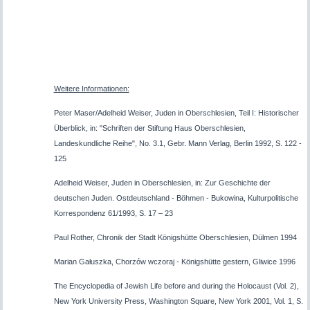
Weitere Informationen:
Peter Maser/Adelheid Weiser, Juden in Oberschlesien, Teil I: Historischer
Überblick, in: "Schriften der Stiftung Haus Oberschlesien,
Landeskundliche Reihe", No. 3.1, Gebr. Mann Verlag, Berlin 1992, S. 122 -
125
Adelheid Weiser, Juden in Oberschlesien, in: Zur Geschichte der
deutschen Juden. Ostdeutschland - Böhmen - Bukowina, Kulturpolitische
Korrespondenz 61/1993, S. 17 – 23
Paul Rother, Chronik der Stadt Königshütte Oberschlesien, Dülmen 1994
Marian Gałuszka, Chorzów wczoraj - Königshütte gestern, Gliwice 1996
The Encyclopedia of Jewish Life before and during the Holocaust (Vol. 2),
New York University Press, Washington Square, New York 2001, Vol. 1, S.