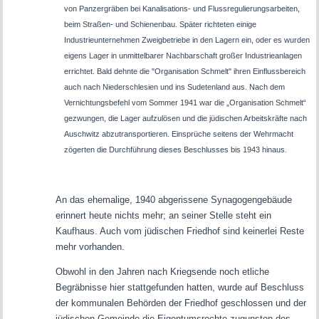
von Panzergräben bei Kanalisations- und Flussregulierungsarbeiten,
beim Straßen- und Schienenbau. Später richteten einige
Industrieunternehmen Zweigbetriebe in den Lagern ein, oder es wurden
eigens Lager in unmittelbarer Nachbarschaft großer Industrieanlagen
errichtet. Bald dehnte die "Organisation Schmelt" ihren Einflussbereich
auch nach Niederschlesien und ins Sudetenland aus. Nach dem
Vernichtungsbefehl vom Sommer 1941 war die „Organisation Schmelt“
gezwungen, die Lager aufzulösen und die jüdischen Arbeitskräfte nach
Auschwitz abzutransportieren. Einsprüche seitens der Wehrmacht
zögerten die Durchführung dieses Beschlusses bis 1943 hinaus
.
An das ehemalige, 1940 abgerissene Synagogengebäude
erinnert heute nichts mehr; an seiner Stelle steht ein
Kaufhaus. Auch vom jüdischen Friedhof sind keinerlei Reste
mehr vorhanden.
Obwohl in den Jahren nach Kriegsende noch etliche
Begräbnisse hier stattgefunden hatten, wurde auf Beschluss
der kommunalen Behörden der Friedhof geschlossen und der
jüdischen Gemeinde die Eigentumsrechte zugunsten des