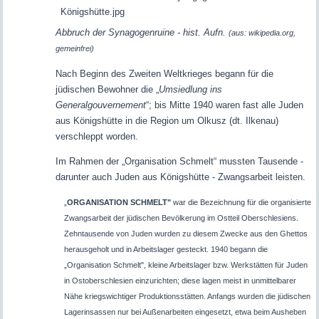
Abbruch der Synagogenruine - hist. Aufn.
(aus: wikipedia.org,
gemeinfrei)
Nach Beginn des Zweiten Weltkrieges begann für die
jüdischen Bewohner die „
Umsiedlung ins
Generalgouvernement
“; bis Mitte 1940 waren fast alle Juden
aus Königshütte in die Region um Olkusz (dt. Ilkenau)
verschleppt worden.
Im Rahmen der „Organisation Schmelt“ mussten Tausende -
darunter auch Juden aus Königshütte - Zwangsarbeit leisten.
„
ORGANISATION SCHMELT"
war die Bezeichnung für die organisierte
Zwangsarbeit der jüdischen Bevölkerung im Ostteil Oberschlesiens.
Zehntausende von Juden wurden zu diesem Zwecke aus den Ghettos
herausgeholt und in Arbeitslager gesteckt. 1940 begann die
„Organisation Schmelt", kleine Arbeitslager bzw. Werkstätten für Juden
in Ostoberschlesien einzurichten; diese lagen meist in unmittelbarer
Nähe kriegswichtiger Produktionsstätten. Anfangs wurden die jüdischen
Lagerinsassen nur bei Außenarbeiten eingesetzt, etwa beim Ausheben