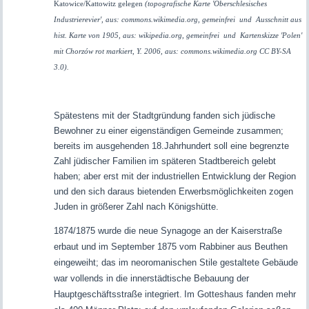
Katowice/Kattowitz gelegen
(topografische Karte 'Oberschlesisches
Industrierevier', aus: commons.wikimedia.org, gemeinfrei und Ausschnitt aus
hist. Karte von 1905, aus: wikipedia.org, gemeinfrei und Kartenskizze 'Polen'
mit Chorzów rot markiert, Y. 2006, aus: commons.wikimedia.org CC BY-SA
3.0).
Spätestens mit der Stadtgründung fanden sich jüdische
Bewohner zu einer eigenständigen Gemeinde zusammen;
bereits im ausgehenden 18.Jahrhundert soll eine begrenzte
Zahl jüdischer Familien im späteren Stadtbereich gelebt
haben; aber erst mit der industriellen Entwicklung der Region
und den sich daraus bietenden Erwerbsmöglichkeiten zogen
Juden in größerer Zahl nach Königshütte.
1874/1875 wurde die neue Synagoge an der Kaiserstraße
erbaut und im September 1875 vom Rabbiner aus Beuthen
eingeweiht; das im neoromanischen Stile gestaltete Gebäude
war vollends in die innerstädtische Bebauung der
Hauptgeschäftsstraße integriert.
Im Gotteshaus fanden mehr