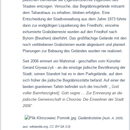
Staates entzogen. Versuche, das Begräbnisgelände mitsamt
dem Taharahaus zu erhalten, blieben erfolglos.
Eine
Entscheidung der Stadtverwaltung aus dem Jahre 1973
führte
dann
zur endgültigen Liquidierung des Friedhofs; einzelne
exhumierte Grabüberreste wurden auf den Friedhof nach
Bytom (Beuthen) überführt.
Das großflächige Gelände mit den
noch verbliebenen Grabsteinen wurde abgeräumt und planiert
.
Planungen zur Bebaung des Geländes wurden nie realisiert.
Seit 2006 erinnert ein Mahnmal - geschaffen vom Künstler
Gerard Grywaczyk -
an die einstige jüdische Bevölkerung der
Stadt; seinen Standort hat es in dem Parkgelände, auf dem
sich früher die jüdische Begräbnisstätte befand. Auf einer der
beiden granitenen Tafeln befindet sich die Inschrift:
„
Gott
voller Barmherzigkeit]. Gott segne … Zur Erinnerung an die
jüdische Gemeinschaft in Chorzów. Die Einwohner der Stadt
2006“
.
Gedenksteine (
Aufn. A. 2009,
aus: wikipedia.org, CC BY-SA 3.0)