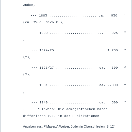
Juden,
--- 1885 ....................... ca. 950 "
(ca. 3% d. Bevölk.),
--- 1900 .......................... 925 "
,
--- 1924/25 ........................ 1.200 “
(?),
--- 1926/27 .................... ca. 600 “
(?),
--- 1931 ....................... ca. 2.800 “
,
--- 1940 ....................... ca. 500 “
. *Hinweis: Die demografischen Daten
differieren z.T. in den Publikationen
Angaben aus
: P.Maser/A.Weiser, Juden in Oberschlesien, S. 124