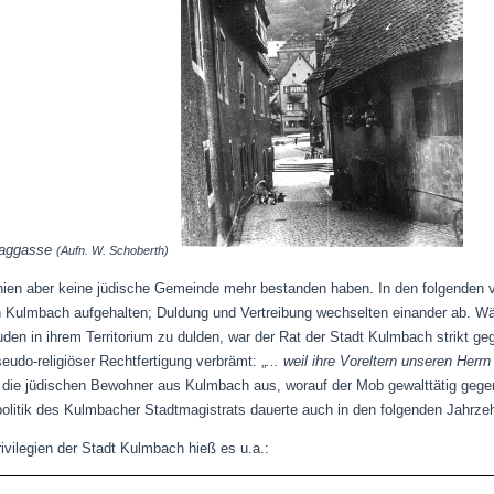
aaggasse
(Aufn. W. Schoberth)
ien aber keine jüdische Gemeinde mehr bestanden haben. In den folgenden v
n Kulmbach aufgehalten; Duldung und Vertreibung wechselten einander ab. Wä
den in ihrem Territorium zu dulden, war der Rat der Stadt Kulmbach strikt geg
eudo-religiöser Rechtfertigung verbrämt: „
... weil ihre Voreltern unseren Her
0 die jüdischen Bewohner aus Kulmbach aus, worauf der Mob gewalttätig gegen
politik des Kulmbacher Stadtmagistrats dauerte auch in den folgenden Jahrze
gien der Stadt Kulmbach hieß es u.a.: