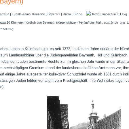
Bayern)
etwa 20 Kilometer nördlich von Bayreuth (
Kartenskizzen 'Verlauf des Main, aus: br.de und
'L
Y-SA 3.0
).
sches Leben in Kulmbach gibt es seit 1372; in diesem Jahre erklärte der Nürn
t, zum Landesrabbiner über die Judengemeinden Bayreuth, Hof und Kulmbach.
 lebenden Juden bestimmte Rechte zu; im gleichen Jahr wurde in der Stadt au
em sechsköpfigen Gremium stand der landesherrschaftliche Amtmann vor; ihm s
auf einige Jahre ausgestellter kollektiver Schutzbrief wurde ab 1381 durch ind
sässigen Juden lebten vor allem vom Kreditgeschäft; ihre Wohnsitze lagen ve
e).