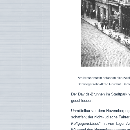
Am Kressenstein befanden sich zwei 
Schwiegersohn Alfred Grünhut, Dame
Der Davids-Brunnen im Stadtpark 
geschlossen.
Unmittelbar vor dem Novemberpogr
schaffen; der nicht-jüdische Fahrer
Kultgegenstände
“ mit vier Tagen 
Während des Novemberpogroms wurd