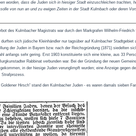
en worden, dass die Juden sich in hiesiger Stadt einzuschleichen trachten, 
solle von nun an und zu ewigen Zeiten in der Stadt Kulmbach oder deren Vorst
rbot des Kulmbacher Magistrats war durch den Markgrafen Wilhelm-Friedrich
 durften sich jüdische Kleinhändler nur tagsüber auf Kulmbacher Stadtgebiet
ellung der Juden in Bayern bzw. nach der Reichsgründung (1871) siedelten sic
ahl anfangs sehr gering. Erst 1903 konstituierte sich eine kleine, aus 33 Per
urgkunstadter Rabbinat verbunden war. Bei der Gründung der neuen Gemeinde
 gekommen, in der hiesige Juden verunglimpft wurden; eine Anzeige gegen de
 Strafprozess.
l Goldener Hirsch” stand den Kulmbacher Juden - es waren damals sieben Fami