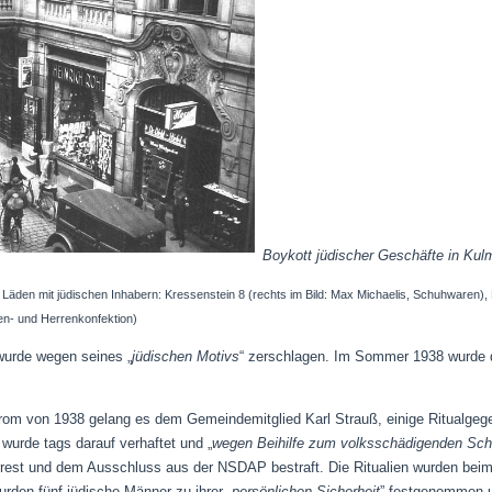
Boykott jüdischer Geschäfte in Ku
Läden mit jüdischen Inhabern: Kressenstein 8 (rechts im Bild: Max Michaelis, Schuhwaren)
n- und Herrenkonfektion)
wurde wegen seines „
jüdischen Motivs
“ zerschlagen. Im Sommer 1938 wurde 
om von 1938 gelang es dem Gemeindemitglied Karl Strauß, einige Ritualgeg
 wurde tags darauf verhaftet und „
wegen Beihilfe zum volksschädigenden Schm
Arrest und dem Ausschluss aus der NSDAP bestraft. Die Ritualien wurden bei
en fünf jüdische Männer zu ihrer „
persönlichen Sicherheit
” festgenommen u