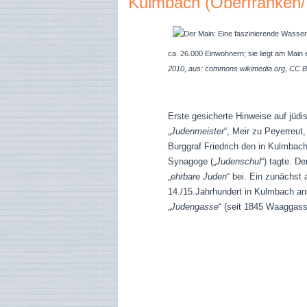
Kulmbach (Oberfranken/
ca. 26.000 Einwohnern; sie liegt am Main 
2010, aus: commons.wikimedia.org, CC B
Erste gesicherte Hinweise auf jüdi
„
Judenmeister
“, Meir zu Peyerreu
Burggraf Friedrich den in Kulmbach
Synagoge („
Judenschul
“) tagte. D
„
ehrbare Juden
“ bei. Ein zunächst 
14./15.Jahrhundert in Kulmbach an
„
Judengasse
“ (seit 1845 Waaggass