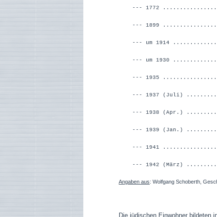
--- 1772 ............
--- 1899 ..................
--- um 1914 ..............
--- um 1930 .............
--- 1935 ...............
--- 1937 (Juli) ........
--- 1938 (Apr.) ........
--- 1939 (Jan.) ........
--- 1941 ...............
--- 1942 (März) .........
Angaben aus
: Wolfgang Schoberth, Gesc
Die jüdischen Einwohner bildeten i