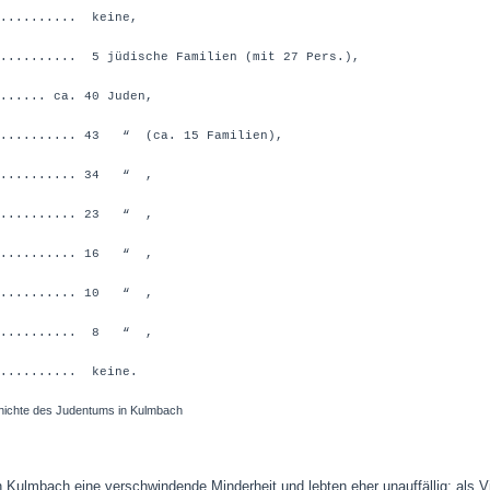
.............. keine,
........ 5 jüdische Familien (mit 27 Pers.),
..... ca. 40 Juden,
.......... 43 “ (ca. 15 Familien),
........... 34 “ ,
........... 23 “ ,
........... 16 “ ,
........... 10 “ ,
........... 8 “ ,
.......... keine.
hichte des Judentums in Kulmbach
n Kulmbach eine verschwindende Minderheit und lebten eher unauffällig; als Vi