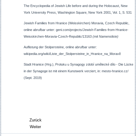
The Encyclopedia of Jewish Life before and during the Holocaust, New
York University Press, Washington Square, New York 2001, Vol. 1, S. 531
Jewish Families from Hranice (Weisskirchen) Moravia, Czech Republic,
online abrufbar unter: geni.com/projects/Jewish-Families-from-Hranice-
Weisskirchen-Moravia-Czech-Republic/13163
(mit Namensliste)
Auflistung der Stolpersteine, online abrufbar unter:
wikipedia.org/wiki/Liste_der_Stolpersteine_in_Hranice_na_Moravě
Stadt Hranice (Hrg.),
Proluku u Synagogy zdobí umělecké dílo -
Die Lücke
in der Synagoge ist mit einem Kunstwerk verziert, in: mesto-hranice.cz/
(Sept. 2019)
Zurück
Weiter