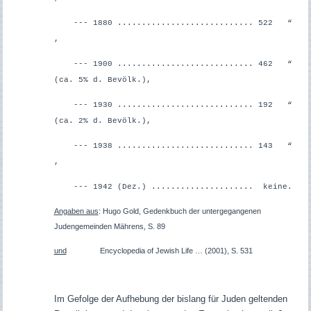
--- 1880 ............................ 522 “
,
--- 1900 ............................ 462 “
(ca. 5% d. Bevölk.),
--- 1930 ............................ 192 “
(ca. 2% d. Bevölk.),
--- 1938 ............................ 143 “
,
--- 1942 (Dez.) ..................... keine.
Angaben aus
: Hugo Gold, Gedenkbuch der untergegangenen
Judengemeinden Mährens, S. 89
und
Encyclopedia of Jewish Life
… (2001), S. 531
Im Gefolge der Aufhebung der bislang für Juden geltenden