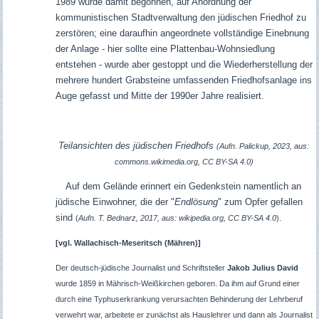
1989 wurde damit begonnen, auf Anordnung der
kommunistischen Stadtverwaltung den jüdischen Friedhof zu
zerstören; eine daraufhin angeordnete vollständige Einebnung
der Anlage - hier sollte eine Plattenbau-Wohnsiedlung
entstehen - wurde aber gestoppt und die Wiederherstellung der
mehrere hundert Grabsteine umfassenden Friedhofsanlage ins
Auge gefasst und Mitte der 1990er Jahre realisiert.
Teilansichten des jüdischen Friedhofs
(Aufn. Palickup, 2023, aus:
commons.wikimedia.org, CC BY-SA 4.0)
Auf dem Gelände erinnert ein Gedenkstein namentlich an
jüdische Einwohner, die der "
Endlösung
" zum Opfer gefallen
sind
(
Aufn. T. Bednarz, 2017, aus: wikipedia.org, CC BY-SA 4.0
).
[vgl.
Wallachisch-Meseritsch (Mähren)]
Der deutsch-jüdische Journalist und Schriftsteller
Jakob Julius David
wurde 1859 in Mährisch-Weißkirchen geboren. Da ihm auf Grund einer
durch eine Typhuserkrankung verursachten Behinderung der Lehrberuf
verwehrt war, arbeitete er zunächst als Hauslehrer und dann als Journalist