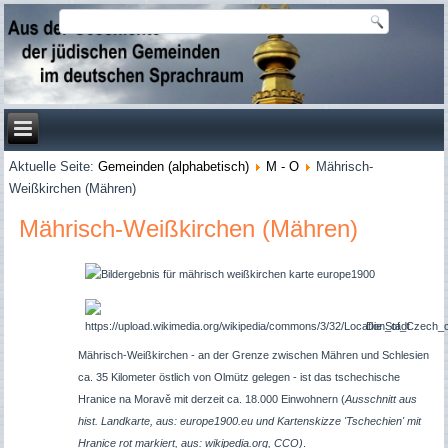
Aktuelle Seite:
Gemeinden (alphabetisch)
M - O
Mährisch-
Weißkirchen (Mähren)
Mährisch-Weißkirchen (Mähren)
Die Stadt
Mährisch-Weißkirchen - an der Grenze zwischen Mähren und Schlesien
ca. 35 Kilometer östlich von Olmütz gelegen - ist das tschechische
Hranice na
Moravě mit derzeit ca. 18.000 Einwohnern (
Ausschnitt aus
hist. Landkarte, aus: europe1900.eu und Kartenskizze 'Tschechien' mit
Hranice rot markiert, aus: wikipedia.org, CCO)
.