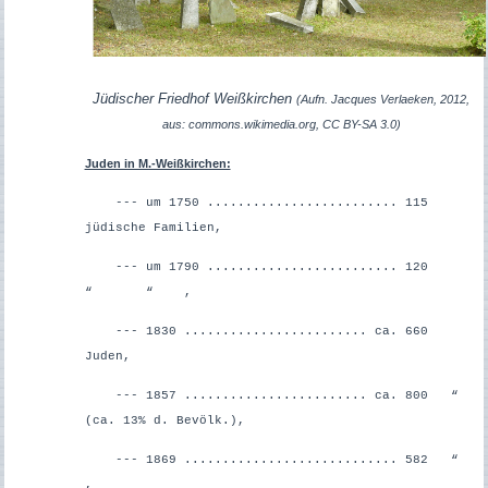
Jüdischer Friedhof Weißkirchen
(Aufn. Jacques Verlaeken, 2012,
aus: commons.wikimedia.org, CC BY-SA 3.0)
Juden in M.-Weißkirchen:
--- um 1750 ......................... 115
jüdische Familien,
--- um 1790 ......................... 120
“ “ ,
--- 1830 ........................ ca. 660
Juden,
--- 1857 ........................ ca. 800 “
(ca. 13% d. Bevölk.),
--- 1869 ............................ 582 “
,