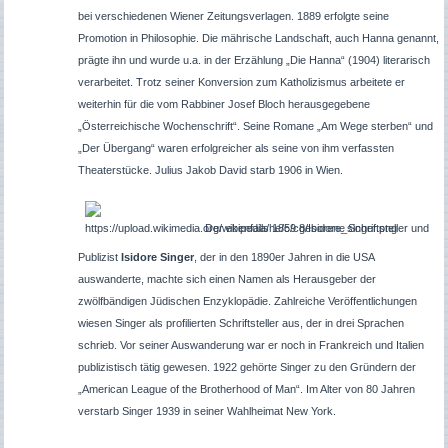
bei verschiedenen Wiener Zeitungsverlagen. 1889 erfolgte seine
Promotion in Philosophie. Die mährische Landschaft, auch Hanna genannt,
prägte ihn und wurde u.a. in der Erzählung „Die Hanna“ (1904) literarisch
verarbeitet. Trotz seiner Konversion zum Katholizismus arbeitete er
weiterhin für die vom Rabbiner Josef Bloch herausgegebene
„Österreichische Wochenschrift“. Seine Romane „Am Wege sterben“ und
„Der Übergang“ waren erfolgreicher als seine von ihm verfassten
Theaterstücke. Julius Jakob David starb 1906 in Wien.
Der ebenfalls 1859 geborene Schriftsteller und
Publizist
Isidore Singer
, der in den 1890er Jahren in die USA
auswanderte, machte sich einen Namen als Herausgeber der
zwölfbändigen Jüdischen Enzyklopädie. Zahlreiche Veröffentlichungen
wiesen Singer als profilierten Schriftsteller aus, der in drei Sprachen
schrieb. Vor seiner Auswanderung war er noch in Frankreich und Italien
publizistisch tätig gewesen. 1922 gehörte Singer zu den Gründern der
„American League of the Brotherhood of Man“. Im Alter von 80 Jahren
verstarb Singer 1939 in seiner Wahlheimat New York.