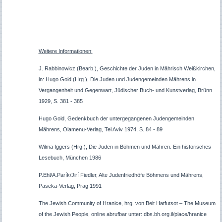
Weitere Informationen:
J. Rabbinowicz (Bearb.), Geschichte der Juden in Mährisch Weißkirchen,
in: Hugo Gold (Hrg.), Die Juden und Judengemeinden Mährens in
Vergangenheit und Gegenwart, Jüdischer Buch- und Kunstverlag, Brünn
1929, S. 381 - 385
Hugo Gold, Gedenkbuch der untergegangenen Judengemeinden
Mährens, Olamenu-Verlag, Tel Aviv 1974, S. 84 - 89
Wilma Iggers (Hrg.), Die Juden in Böhmen und Mähren. Ein historisches
Lesebuch, München 1986
P.Ehl/A.Parík/Jirí Fiedler, Alte Judenfriedhöfe Böhmens und Mährens,
Paseka-Verlag, Prag 1991
The Jewish Community of Hranice, hrg. von Beit Hatfutsot – The Museum
of the Jewish People, online abrufbar unter: dbs.bh.org.il/place/hranice