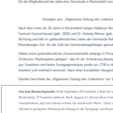
Da die Mitgliederzahl der jüdischen Gemeinde in Reckendorf nun 
Anzeigen aus: „Allgemeine Zeitung des Judentum
Nach dem mehr als 30 Jahre in Reckendiorf tätigen Rabbiner Mo
Samson Gunzenhauser (geb. 1830) und Dr. Hartwig Werner (geb. 1
Richtung und ließ
im gottesdienstlichen Leben der Gemeinde Re
Bestrebungen fort. Als die Zahl der Gemeindeangehörigen gesun
Hatten erste gottesdienstliche Zusammenkünfte anfangs in Priva
Schlosses Hopfengarten gelegen
“, das ihr als Schenkung überei
aus Sandstein errichteter Synagogenneubau wurde um 1730 in der
erweitert und mehrfach renoviert. Nach einer kompletten Neuge
Darüber berichtete die „Allgemeine Zeitung des Judentums” am 
Aus dem Baunachsgrunde
, Ende September (Privatmitth.). Eine der
Reckendorf, 70 Familien zählend. Am 8. August d.J. feierte diese Ge
Unterfrankens, auf eine ebenso schöne als würdevolle Weise. Unter
Abends in geregelter Ordnung der Einzug in die Synagoge, an dessen