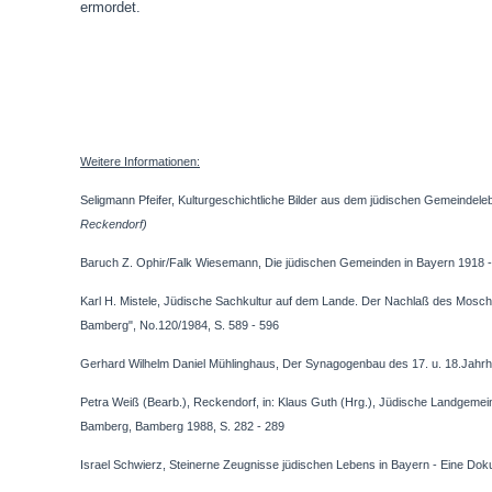
ermordet.
Weitere Informationen:
Seligmann Pfeifer, Kulturgeschichtliche Bilder aus dem jüdischen Gemeinde
Reckendorf)
Baruch Z. Ophir/Falk Wiesemann, Die jüdischen Gemeinden in Bayern 1918 -
Karl H. Mistele, Jüdische Sachkultur auf dem Lande. Der Nachlaß des Mosche
Bamberg", No.120/1984, S. 589 - 596
Gerhard Wilhelm Daniel Mühlinghaus, Der Synagogenbau des 17. u. 18.Jahrh
Petra Weiß (Bearb.), Reckendorf, in: Klaus Guth (Hrg.), Jüdische Landgemei
Bamberg, Bamberg 1988, S. 282 - 289
Israel Schwierz, Steinerne Zeugnisse jüdischen Lebens in Bayern - Eine Doku