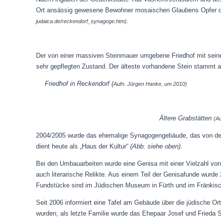
Ort ansässig gewesene Bewohner mosaischen Glaubens Opfer d
judaica.de/reckendorf_synagoge.htm).
Der von einer massiven Steinmauer umgebene Friedhof mit seinen 
sehr gepflegten Zustand. Der älteste vorhandene Stein stammt 
Friedhof in Reckendorf (
Aufn. Jürgen Hanke, um 2010)
Ältere Grabstätten
(Au
2004/2005 wurde das ehemalige Synagogengebäude, das von der 
dient heute als „Haus der Kultur“
(Abb. siehe oben)
.
Bei den Umbauarbeiten wurde eine Genisa mit einer Vielzahl vo
auch literarische Relikte. Aus einem Teil der Genisafunde wurd
Fundstücke sind im Jüdischen Museum in Fürth und im Fränkisc
Seit 2006 informiert eine Tafel am Gebäude über die jüdische Or
wurden; als letzte Familie wurde das Ehepaar Josef und Frieda 