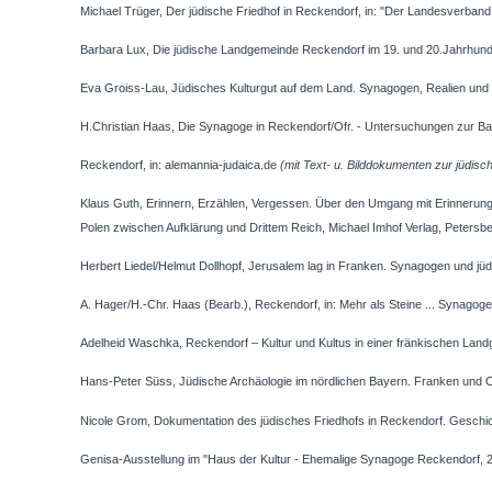
Michael Trüger, Der jüdische Friedhof in Reckendorf, in: "Der Landesverband 
Barbara Lux, Die jüdische Landgemeinde Reckendorf im 19. und 20.Jahrhunde
Eva Groiss-Lau, Jüdisches Kulturgut auf dem Land. Synagogen, Realien und 
H.Christian Haas, Die Synagoge in Reckendorf/Ofr. - Untersuchungen zur B
Reckendorf, in: alemannia-judaica.de
(mit Text- u. Bilddokumenten zur jüdisch
Klaus Guth, Erinnern, Erzählen, Vergessen. Über den Umgang mit Erinnerunge
Polen zwischen Aufklärung und Drittem Reich, Michael Imhof Verlag, Petersbe
Herbert Liedel/Helmut Dollhopf, Jerusalem lag in Franken. Synagogen und j
A. Hager/H.-Chr. Haas (Bearb.), Reckendorf, in: Mehr als Steine ... Synago
Adelheid Waschka, Reckendorf – Kultur und Kultus in einer fränkischen La
Hans-Peter Süss, Jüdische Archäologie im nördlichen Bayern. Franken und O
Nicole Grom, Dokumentation des jüdisches Friedhofs in Reckendorf. Geschich
Genisa-Ausstellung im "Haus der Kultur - Ehemalige Synagoge Reckendorf, 