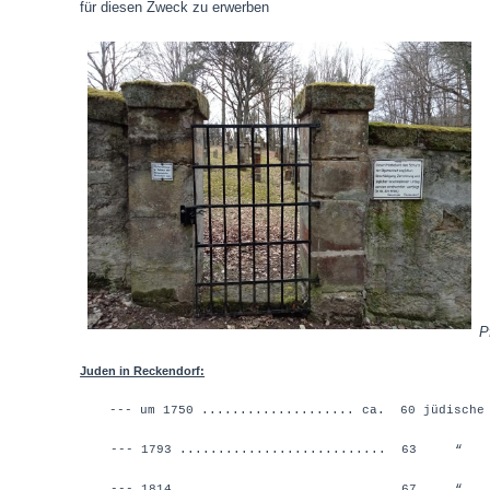
für diesen Zweck zu erwerben
P
Juden in Reckendorf:
--- um 1750 .................... ca. 60 jüdische
--- 1793 ........................... 
--- 1814 ........................... 67 “ 