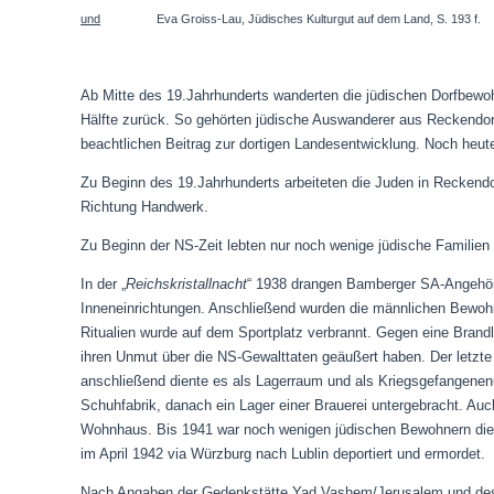
und
Eva Groiss-Lau, Jüdisches Kulturgut auf dem Land, S. 193 f.
Ab Mitte des 19.Jahrhunderts wanderten die jüdischen Dorfbewohne
Hälfte zurück. So gehörten jüdische Auswanderer aus Reckendorf
beachtlichen Beitrag zur dortigen Landesentwicklung. Noch heu
Zu Beginn des 19.Jahrhunderts arbeiteten die Juden in Reckendo
Richtung Handwerk.
Zu Beginn der NS-Zeit lebten nur noch wenige jüdische Familie
In der „
Reichskristallnacht
“ 1938 drangen Bamberger SA-Angehör
Inneneinrichtungen. Anschließend wurden die männlichen Bewohn
Ritualien wurde auf dem Sportplatz verbrannt. Gegen eine Bran
ihren Unmut über die NS-Gewalttaten geäußert haben. Der letz
anschließend diente es als Lagerraum und als Kriegsgefangenen
Schuhfabrik, danach ein Lager einer Brauerei untergebracht. Au
Wohnhaus.
Bis 1941 war noch wenigen jüdischen Bewohnern die 
im April 1942 via Würzburg nach Lublin deportiert und ermordet.
Nach Angaben der Gedenkstätte Yad Vashem/Jerusalem und des