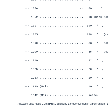
--- 1826 ....................... ca. 8
--- 1852 ........................... 303 Juden (ca
--- 1867 ........................... 190 “ ,
--- 1875 ........................... 138 “ (ca.
--- 1890 ........................... 86 “ (ca.
--- 1900 ...........................
55 “ (ca. 
--- 1910 ........................... 32 “ ,
--- 1925 ........................... 20 “ ,
--- 1933 ........................... 20 “ ,
--- 1939 (Mai) ..................... 10 “ ,
--- 1942 (Mai) ..................... keine.
Angaben aus:
Klaus Guth (Hrg.), Jüdische Landgemeinden in Oberfranken (1