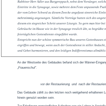
Rabbiner Herr Adler aus Burgpreppach, nebst dem Vorsänger, welch
Eintritte in die Synagoge, sowie mehrere dem Feste anpassende Psa
der vom Lehrer Schwed zu diesem Zwecke angefasst sinnreiche Einle
mehrstimmig angesungen. Sämtliche Vorträge hatten sich des ungete
diesem ein siegreicher Schritt unserer Liturgie. So gern man hier b
Gebräuche im Hause wie in der Synagoge treulich übt, so begrüßte
feiertäglichen Gottesdienste eingeführt wurde.
Entspricht nun der schöne symmetrische Bau unseres Gotteshauses ei
ergriffen und bewegt, wenn auch der Gottesdienst in stiller Andach
und Gebet harmonieren, und den leidigen Indifferentismus allmähli
An der Westseite des Gebäudes befand sich der Männer-Eingang; 
„
Frauenschul“
.
vor der Restaurierung und nach der Restaurie
Das Gebäude zählt zu den letzten noch weitgehend erhaltenen La
hinein genutzt worden sein.
Zur Erledigung gemeindlicher Aufgaben war ein
Lehrer in Anstell