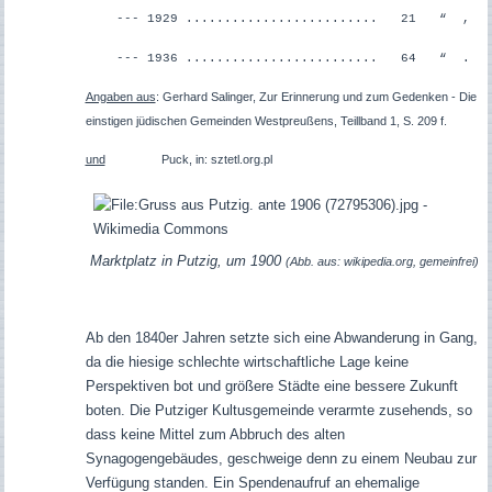
--- 1929 ......................... 21 “ ,
--- 1936 ......................... 64 “ .
Angaben aus
:
Gerhard Salinger, Zur Erinnerung und zum Gedenken - Die
einstigen jüdischen Gemeinden Westpreußens, Teillband 1, S. 209 f.
und
Puck, in: sztetl.org.pl
Marktplatz in Putzig, um 1900
(Abb. aus: wikipedia.org, gemeinfrei)
Ab den 1840er Jahren setzte sich eine Abwanderung in Gang,
da die hiesige schlechte wirtschaftliche Lage keine
Perspektiven bot und größere Städte eine bessere Zukunft
boten. Die Putziger Kultusgemeinde verarmte zusehends, so
dass keine Mittel zum Abbruch des alten
Synagogengebäudes, geschweige denn zu einem Neubau zur
Verfügung standen. Ein Spendenaufruf an ehemalige