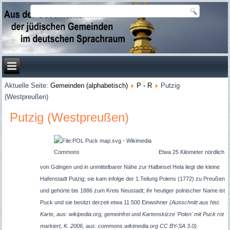
Aktuelle Seite:
Gemeinden (alphabetisch)
P - R
Putzig
(Westpreußen)
Putzig (Westpreußen)
Etwa 25 Kilometer nördlich
von Gdingen und in unmittelbarer Nähe zur Halbinsel Hela liegt die kleine
Hafenstadt Putzig; sie kam infolge der 1.Teilung Polens (1772) zu Preußen
und gehörte bis 1886 zum Kreis Neustadt; ihr heutiger polnischer Name ist
Puck und sie besitzt derzeit etwa 11.500 Einwohner
(Ausschnitt aus hist.
Karte, aus: wikipedia.org, gemeinfrei und Kartenskizze 'Polen' mit Puck rot
markiert, K. 2006, aus: commons.wikimedia.org CC BY-SA 3.0).