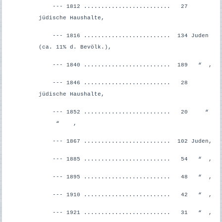
--- 1812 ......................... 27
jüdische Haushalte,
--- 1816 ......................... 134 Juden
(ca. 11% d. Bevölk.),
--- 1840 ......................... 189 “ ,
--- 1846 ......................... 28
jüdische Haushalte,
--- 1852 ......................... 20 “
“ ,
--- 1867 ......................... 102 Juden,
--- 1885 ......................... 54 “ ,
--- 1895 ......................... 48 “ ,
--- 1910 ......................... 42 “ ,
--- 1921 ......................... 31 “ ,