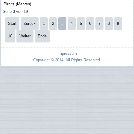
Pirnitz (Mähren)
Seite 3 von 19
Start
Zurück
1
2
3
4
5
6
7
8
9
10
Weiter
Ende
Impressum
Copyright © 2014. All Rights Reserved.