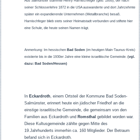
Aus Salmünster stammte Henry Harnischfeger (geb. 1855), der nach
seiner Schlosserlehre 1872 in die USA auswanderte und dort Jahrzehmte
später ein expandierende Unternehmen (Metallbranche) besaß.
Harnischfeger blieb stets seiner Heimatstadt verbunden und stiftete hier
eine Schule, die heute seinen Namen trägt.
Anmerkung: Im hessischen
Bad Soden
(im heutigen Main-Taunus-Kreis)
existierte bis in die 1930er Jahre eine kleine israelitische Gemeinde.
(vgl.
dazu: Bad Soden/Hessen)
In
Eckardroth
, einem Ortsteil der Kommune Bad Soden-
Salmünster, erinnert heute ein jüdischer Friedhof an die
einstige israelitische Gemeinde, die gemeinsam von den
Familien aus Eckardroth und
Romsthal
gebildet worden war.
Diese Kultusgemeinde zählte gegen Mitte des
19.Jahrhunderts immerhin ca. 160 Mitglieder. Der Betraum
befand sich in Eckardroth.