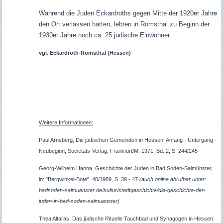
Während die Juden Eckardroths gegen Mitte der 1920er Jahre
den Ort verlassen hatten, lebten in Romsthal zu Beginn der
1930er Jahre noch ca. 25 jüdische Einwohner.
vgl. Eckardroth-Romsthal (Hessen)
Weitere Informationen:
Paul Arnsberg, Die jüdischen Gemeinden in Hessen. Anfang - Untergang -
Neubeginn, Societäts-Verlag, Frankfurt/M. 1971, Bd. 2, S. 244/245
Georg-Wilhelm
Hanna,
Geschichte der Juden in Bad Soden-Salmünster,
in: "Bergwinkel-Bote", 40/1989, S. 39 - 47
(auch online abrufbar unter:
badsoden-salmuenster.de/kultur/stadtgeschichte/die-geschichte-der-
juden-in-bad-soden-salmuenster)
Thea Altaras, Das jüdische Rituelle Tauchbad und Synagogen in Hessen.