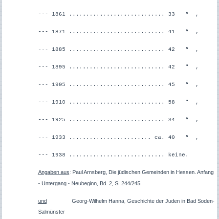
--- 1861 ............................ 33 “ ,
--- 1871 ............................ 41 “ ,
--- 1885 ............................ 42 “ ,
--- 1895 ............................ 42 " ,
--- 1905 ............................ 45 “ ,
--- 1910 ............................ 58 " ,
--- 1925 ............................ 34 “ ,
--- 1933 ........................ ca. 40 “ ,
--- 1938 ............................ keine.
Angaben aus
: Paul Arnsberg, Die jüdischen Gemeinden in Hessen. Anfang
- Untergang - Neubeginn, Bd. 2, S. 244/245
und
Georg-Wilhelm
Hanna,
Geschichte der Juden in Bad Soden-
Salmünster