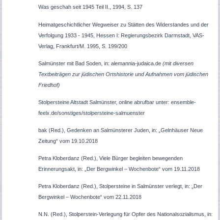
Was geschah seit 1945 Teil II., 1994, S. 137
Heimatgeschichtlicher Wegweiser zu Stätten des Widerstandes und der
Verfolgung 1933 - 1945, Hessen I: Regierungsbezirk Darmstadt, VAS-
Verlag, Frankfurt/M. 1995, S. 199/200
Salmünster mit Bad Soden, in: alemannia-judaica.de
(mit diversen
Textbeiträgen zur jüdischen Ortshistorie und Aufnahmen vom jüdischen
Friedhof)
Stolpersteine Altstadt Salmünster, online abrufbar unter: ensemble-
feelx.de/sonstiges/stolpersteine-salmuenster
bak (Red.), Gedenken an Salmünsterer Juden, in: „Gelnhäuser Neue
Zeitung“ vom 19.10.2018
Petra Kloberdanz (Red.), Viele Bürger begleiten bewegenden
Erinnerungsakt, in: „Der Bergwinkel – Wochenbote“ vom 19.11.2018
Petra Kloberdanz (Red.), Stolpersteine in Salmünster verlegt, in: „Der
Bergwinkel – Wochenbote“ vom 22.11.2018
N.N. (Red.), Stolperstein-Verlegung für Opfer des Nationalsozialismus, in: