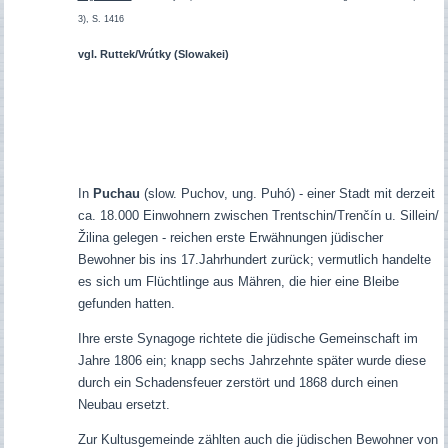
3), S. 1416
vgl. Ruttek/Vrútky (Slowakei)
In
Puchau
(slow. Puchov, ung. Puhó) - einer Stadt mit derzeit
ca. 18.000 Einwohnern zwischen Trentschin/
Trenčín
u. Sillein/
Žilina gelegen - reichen e
rste Erwähnungen jüdischer
Bewohner bis ins 17.Jahrhundert zurück; vermutlich handelte
es sich um Flüchtlinge aus Mähren, die hier eine Bleibe
gefunden hatten.
Ihre erste Synagoge richtete die jüdische Gemeinschaft im
Jahre 1806 ein; knapp sechs Jahrzehnte später wurde diese
durch ein Schadensfeuer zerstört und 1868 durch einen
Neubau ersetzt.
Zur Kultusgemeinde zählten auch die jüdischen Bewohner von