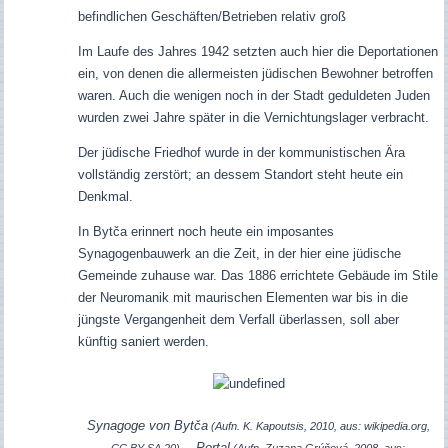
befindlichen Geschäften/Betrieben relativ groß
Im Laufe des Jahres 1942 setzten auch hier die Deportationen
ein, von denen die allermeisten jüdischen Bewohner betroffen
waren. Auch die wenigen noch in der Stadt geduldeten Juden
wurden zwei Jahre später in die Vernichtungslager verbracht.
Der jüdische Friedhof wurde in der kommunistischen Ära
vollständig zerstört; an dessem Standort steht heute ein
Denkmal.
In
Bytča
erinnert noch heute ein
imposantes
Synagogenbauwerk an die Zeit, in der hier eine jüdische
Gemeinde zuhause war. Das 1886 errichtete Gebäude im Stile
der Neuromanik mit maurischen Elementen war
bis in die
jüngste Vergangenheit
dem Verfall überlassen, soll aber
künftig saniert werden.
Synagoge von Bytča
(Aufn. K. Kapoutsis, 2010, aus: wikipedia.org,
Portal
CC BY-SA 20) -
(Aufn.
Zuzana Grúňová, 2008,
aus: