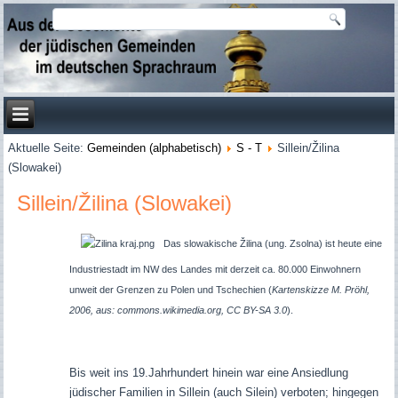
Aktuelle Seite:
Gemeinden (alphabetisch)
S - T
Sillein/Žilina
(Slowakei)
Sillein/Žilina (Slowakei)
Das slowakische
Žilina
(ung. Zsolna) ist heute eine
Industriestadt im NW des Landes mit derzeit ca. 80.000 Einwohnern
unweit der Grenzen zu Polen und Tschechien (
Kartenskizze M. Pröhl,
2006, aus: commons.wikimedia.org, CC BY-SA 3.0
).
Bis weit ins 19.Jahrhundert hinein war eine Ansiedlung
jüdischer Familien in Sillein (auch Silein) verboten; hingegen