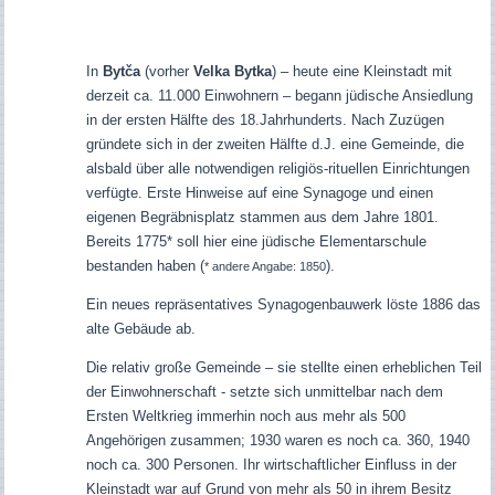
In
Bytča
(vorher
Velka Bytka
)
–
heute
eine Kleinstadt mit
derzeit ca. 11.000 Einwohnern –
begann jüdische Ansiedlung
in der ersten Hälfte des 18.Jahrhunderts. Nach Zuzügen
gründete sich in der zweiten Hälfte d.J. eine Gemeinde, die
alsbald über alle notwendigen religiös-rituellen Einrichtungen
verfügte. Erste Hinweise auf eine Synagoge und einen
eigenen Begräbnisplatz stammen aus dem Jahre 1801.
Bereits 1775* soll hier eine jüdische Elementarschule
bestanden haben (
).
* andere Angabe: 1850
Ein neues repräsentatives Synagogenbauwerk löste 1886 das
alte Gebäude ab.
Die relativ große Gemeinde – sie stellte einen erheblichen Teil
der Einwohnerschaft - setzte sich unmittelbar nach dem
Ersten Weltkrieg immerhin noch aus mehr als 500
Angehörigen zusammen; 1930 waren es noch ca. 360, 1940
noch ca. 300 Personen. Ihr wirtschaftlicher Einfluss in der
Kleinstadt war auf Grund von mehr als 50 in ihrem Besitz