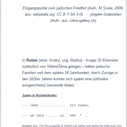
Eingangsportal zum jüdischen Friedhof (Aufn. M.Szala, 2009,
aus: wikipedia.org, CC B Y-SA 3.0) - jüngere Grabstelen
(Aufn. aus: zilina-gallery.sk)
I
n
Ruttek
(slow.
Vrutky
,
ung. Ruttka) – knapp 25 Kilometer
südöstlich von Sillein/
Žilina gelegen – lebten jüdische
Familien seit dem späten 18.Jahrhundert; durch Zuzüge in
den 1820er Jahren konnte sich später eine (o
r
thodox
ausgerichtete) Gemeinde bilden.
Juden in Ruttek/Vrutky:
--- 1880 .............
212 Juden,
--- um 1910 ...... ca. 500 “ .
Angaben aus
: The Encyclopedia of Jewish Life before and during the Holocaust (Vol.