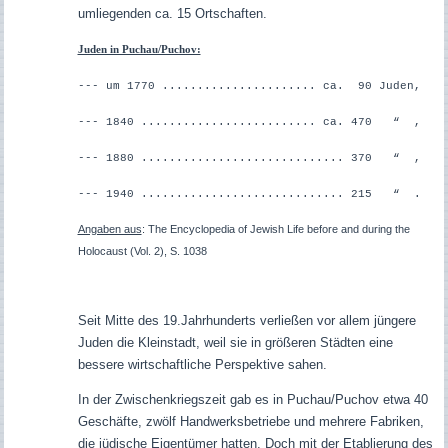
umliegenden ca. 15 Ortschaften.
Juden in Puchau/Puchov:
--- um 1770 ...................... ca. 90 Juden,
--- 1840 ......................... ca. 470 “ ,
--- 1880 ............................. 370 “ ,
--- 1940 ............................. 215 “ .
Angaben aus
:
The Encyclopedia of Jewish Life before and during the
Holocaust (Vol. 2), S. 1038
Seit Mitte des 19.Jahrhunderts verließen vor allem jüngere
Juden die Kleinstadt, weil sie in größeren Städten eine
bessere wirtschaftliche Perspektive sahen.
In der Zwischenkriegszeit gab es in Puchau/Puchov etwa 40
Geschäfte, zwölf Handwerksbetriebe und mehrere Fabriken,
die jüdische Eigentümer hatten. Doch mit der Etablierung des