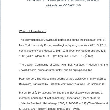
wikipedia.org, CC BY-SA 3.0
)
Weitere Informationen:
The Encyclopedia of Jewish Life before and during the Holocaust (Vol. 3),
New York University Press, Washington Square, New York 2001, Vol 2, S.
696
(Kysucke Nove Mesto) u. 1037/1038 (Puchov/Puchau)
und Vol. 3, S.
1382 (Velka Bytca), S. 1416 (Vrutky) und S. 1511/151
2 (Žilina)
The Jewish Community of Zilina, Hrg. Beit Hatfutsot – Museum of the
Jewish People, online abrufbar unter: dbs.bh.org.il/place/zilina
Haim Gordon, The rise and the decline of the Jewish Community of Zilina
(Slovakia), translated by Elisabeth Meir-Will/Zuzka Weil, Jerusalem 2003
Maros Borský, Synagogue Architecture in Slovakia towards creating a
memorial landscape of lost community, Dissertation (Hochschule für
Jüdische Studien in Heidelberg), 2005, S. 160/161 u. 197 (
Žilina/
Sillein) und
S. 133 u. 190 (Puchov/Puchau) und S. 156 (
(Bytča)