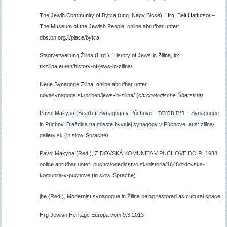
The Jewih Community of Bytca (ung. Nagy Bicse), Hrg. Beit Hatfutsot –
The Museum of the Jewish People, online abrufbar unter:
dbs.bh.org.il/place/bytca
Stadtverwaltung
Žilina (Hrg.),
History of Jews in
Žilina, in:
tikzilina.eu/en/history-of-jews-in-zilina/
Neue Synagoge Zilina, online abrufbar unter.
novasynagoga.sk/pribeh/jews-in-zilina/ (
chronologische Übersicht)
Pavol Makyna (Bearb.), Synagóga v Púchove –
בית הכנסת –
Synagogue
in Púchov.
Dlaždica na mieste bývalej synagógy v Púchove, aus: zilina-
gallery.sk (in slow. Sprache)
Pavol Makyna (Red.), ŽIDOVSKÁ KOMUNITA V PÚCHOVE DO R. 1938,
online abrufbar unter: puchovodedicstvo.sk/historia/1648/zidovska-
komunita-v-puchove (in slow. Sprache)
jhe (Red.), Modernist synagogue in
Žilina being restored as cultural space,
Hrg Jewish Heritage Europa vom 9.3.2013