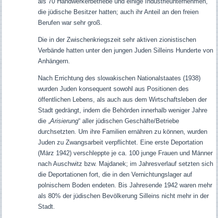
als 70 Handwerkerbetriebe und einige Industrieunternehmen,
die jüdische Besitzer hatten; auch ihr Anteil an den freien
Berufen war sehr groß.
Die in der Zwischenkriegszeit sehr aktiven zionistischen
Verbände hatten unter den jungen Juden Silleins Hunderte von
Anhängern.
Nach Errichtung des slowakischen Nationalstaates (1938)
wurden Juden konsequent sowohl aus Positionen des
öffentlichen Lebens, als auch aus dem Wirtschaftsleben der
Stadt gedrängt, indem die Behörden innerhalb weniger Jahre
die „
Arisierung
“ aller jüdischen Geschäfte/Betriebe
durchsetzten. Um ihre Familien ernähren zu können, wurden
Juden zu Zwangsarbeit verpflichtet. Eine erste Deportation
(März 1942) verschleppte je ca. 100 junge Frauen und Männer
nach Auschwitz bzw. Majdanek; im Jahresverlauf setzten sich
die Deportationen fort, die in den Vernichtungslager auf
polnischem Boden endeten. Bis Jahresende 1942 waren mehr
als 80% der jüdischen Bevölkerung Silleins nicht mehr in der
Stadt.