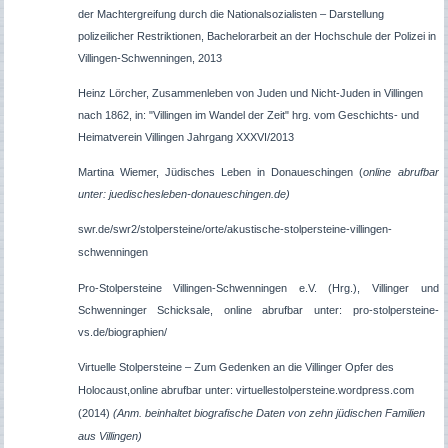
der Machtergreifung durch die Nationalsozialisten – Darstellung
polizeilicher Restriktionen, Bachelorarbeit an der Hochschule der Polizei in
Villingen-Schwenningen, 2013
Heinz Lörcher, Zusammenleben von Juden und Nicht-Juden in Villingen
nach 1862, in: "Villingen im Wandel der Zeit" hrg. vom Geschichts- und
Heimatverein Villingen Jahrgang XXXVI/2013
Martina Wiemer, Jüdisches Leben in Donaueschingen (
online abrufbar
unter: juedischesleben-donaueschingen.de)
swr.de/swr2/stolpersteine/orte/akustische-stolpersteine-villingen-
schwenningen
Pro-Stolpersteine Villingen-Schwenningen e.V. (Hrg.), Villinger und
Schwenninger Schicksale, online abrufbar unter: pro-stolpersteine-
vs.de/biographien/
Virtuelle Stolpersteine – Zum Gedenken an die Villinger Opfer des
Holocaust,online abrufbar unter: virtuellestolpersteine.wordpress.com
(2014)
(Anm. beinhaltet biografische Daten von zehn jüdischen Familien
aus Villingen)