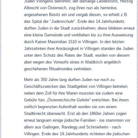
Juden Villingens betroffen; der damalige Landesfürst, Herzog
Albrecht von Österreich, zog ihren nun als herrenlos
angesehenen Besitz ein und vergab diesen, so erhielt z.B.
das Spital die "
Judenschule
".
Ende des 14.Jahrhunderts
durften Juden in die Stadt zurückkehren; diese bildeten erneut
eine kleine Gemeinde und verblieben bis zu ihrer Ausweisung
durch Kaiser Maximilian 1510 in Villingen. In den letzten
Jahrzehnten ihrer Ansässigkeit in Villingen standen die Juden
unter dem Schutz des Rates der Stadt, wurden von diesem
aber wegen des Vorwurfs eines in Waldkirch angeblich
geschehenen Ritualmordes vertrieben.
Mehr als 350 Jahre lang durften Juden nur noch zu
Geschäftszwecken das Stadtgebiet von Villingen betreten;
neben dem Zoll für ihre Waren mussten sie zudem eine
Gebühr fürs „
Österreichische Geleite
” entrichten. Bei ihrem
zeitlich begrenzten Aufenthalt wurden sie von einem
Stadtknecht überwacht. Erst ab den 1860er Jahren zogen
erneut langsam einige jüdische Familien - sie stammten vor
allem aus Gailingen, Randegg und Schmieheim - nach
Villingen. Ende des 19.Jahrhunderts richteten die jüdischen