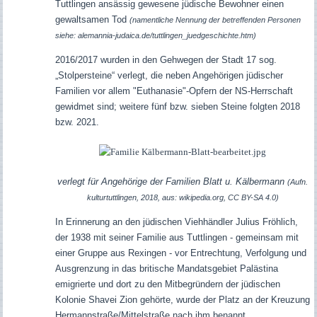
Tuttlingen ansässig gewesene jüdische Bewohner einen
gewaltsamen Tod
(namentliche Nennung der betreffenden Personen
siehe: alemannia-judaica.de/tuttlingen_juedgeschichte.htm)
2016/2017 wurden in den Gehwegen der Stadt 17 sog.
„Stolpersteine“ verlegt, die neben Angehörigen jüdischer
Familien vor allem "Euthanasie"-Opfern der NS-Herrschaft
gewidmet sind; weitere fünf bzw. sieben Steine folgten 2018
bzw. 2021.
verlegt für Angehörige der Familien Blatt u. Kälbermann
(Aufn.
kulturtuttlingen, 2018, aus: wikipedia.org, CC BY-SA 4.0)
In Erinnerung an den jüdischen Viehhändler Julius Fröhlich,
der 1938 mit seiner Familie aus Tuttlingen - gemeinsam mit
einer Gruppe aus Rexingen - vor Entrechtung, Verfolgung und
Ausgrenzung in das britische Mandatsgebiet Palästina
emigrierte und dort zu den Mitbegründern der jüdischen
Kolonie Shavei Zion gehörte, wurde der Platz an der Kreuzung
Hermannstraße/Mittelstraße nach ihm benannt.