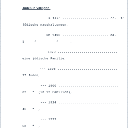
Juden in Villingen:
--- um 1420 ....................... ca. 10
jüdische Haushaltungen,
--- um 1495 ....................... ca.
5 “ “ ,
--- 1870 ..............................
eine jüdische Familie,
--- 1895 ..............................
37 Juden,
--- 1900 ..............................
62 “ (in 12 Familien),
--- 1924 ..............................
45 “ ,
--- 1933 ..............................
68 “ ,