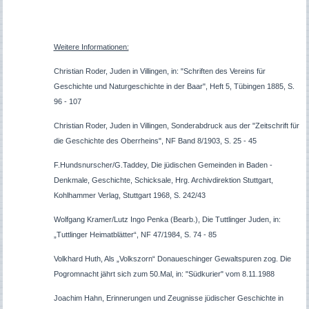
Weitere Informationen:
Christian Roder, Juden in Villingen, in: "Schriften des Vereins für
Geschichte und Naturgeschichte in der Baar", Heft 5, Tübingen 1885, S.
96 - 107
Christian Roder, Juden in Villingen, Sonderabdruck aus der "Zeitschrift für
die Geschichte des Oberrheins", NF Band 8/1903, S. 25 - 45
F.Hundsnurscher/G.Taddey, Die jüdischen Gemeinden in Baden -
Denkmale, Geschichte, Schicksale, Hrg. Archivdirektion Stuttgart,
Kohlhammer Verlag, Stuttgart 1968, S. 242/43
Wolfgang Kramer/Lutz Ingo Penka (Bearb.), Die Tuttlinger Juden, in:
„Tuttlinger Heimatblätter“, NF 47/1984, S. 74 - 85
Volkhard Huth, Als „Volkszorn“ Donaueschinger Gewaltspuren zog. Die
Pogromnacht jährt sich zum 50.Mal, in: "Südkurier" vom 8.11.1988
Joachim Hahn, Erinnerungen und Zeugnisse jüdischer Geschichte in