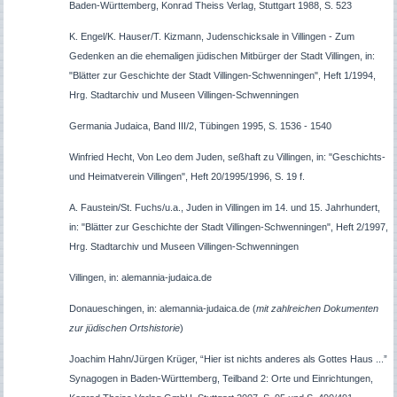
Baden-Württemberg, Konrad Theiss Verlag, Stuttgart 1988, S. 523
K. Engel/K. Hauser/T. Kizmann, Judenschicksale in Villingen - Zum
Gedenken an die ehemaligen jüdischen Mitbürger der Stadt Villingen, in:
"Blätter zur Geschichte der Stadt Villingen-Schwenningen", Heft 1/1994,
Hrg. Stadtarchiv und Museen Villingen-Schwenningen
Germania Judaica, Band III/2, Tübingen 1995, S. 1536 - 1540
Winfried Hecht, Von Leo dem Juden, seßhaft zu Villingen, in: "Geschichts-
und Heimatverein Villingen", Heft 20/1995/1996, S. 19 f.
A. Faustein/St. Fuchs/u.a., Juden in Villingen im 14. und 15. Jahrhundert,
in: "Blätter zur Geschichte der Stadt Villingen-Schwenningen", Heft 2/1997,
Hrg. Stadtarchiv und Museen Villingen-Schwenningen
Villingen, in: alemannia-judaica.de
Donaueschingen, in: alemannia-judaica.de (
mit zahlreichen Dokumenten
zur jüdischen Ortshistorie
)
Joachim Hahn/Jürgen Krüger, “Hier ist nichts anderes als Gottes Haus ...”
Synagogen in Baden-Württemberg, Teilband 2: Orte und Einrichtungen,