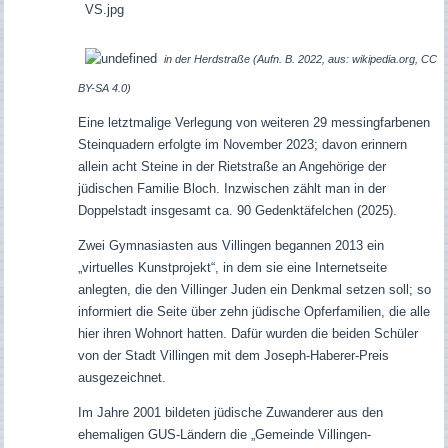
in der Herdstraße (Aufn. B. 2022, aus: wikipedia.org, CC
BY-SA 4.0)
Eine letztmalige Verlegung von weiteren 29 messingfarbenen
Steinquadern erfolgte im November 2023; davon erinnern
allein acht Steine in der Rietstraße an Angehörige der
jüdischen Familie Bloch.
Inzwischen zählt man in der
Doppelstadt insgesamt ca. 90 Gedenktäfelchen (2025)
.
Zwei Gymnasiasten aus Villingen begannen 2013 ein
„virtuelles Kunstprojekt“, in dem sie eine Internetseite
anlegten, die den Villinger Juden ein Denkmal setzen soll; so
informiert die Seite über zehn jüdische Opferfamilien, die alle
hier ihren Wohnort hatten. Dafür wurden die beiden Schüler
von der Stadt Villingen mit dem Joseph-Haberer-Preis
ausgezeichnet.
Im Jahre 2001 bildeten jüdische Zuwanderer aus den
ehemaligen GUS-Ländern die „Gemeinde Villingen-