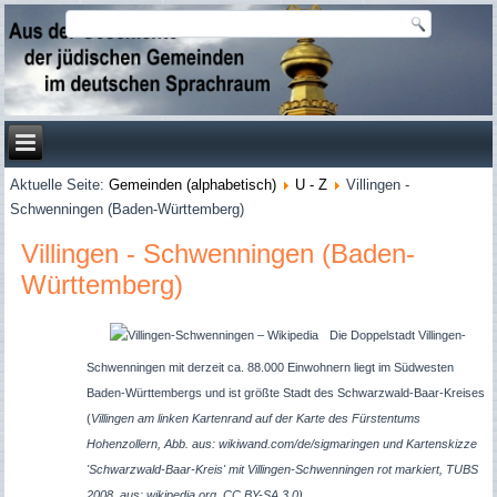
Aktuelle Seite:
Gemeinden (alphabetisch)
U - Z
Villingen -
Schwenningen (Baden-Württemberg)
Villingen - Schwenningen (Baden-
Württemberg)
Die Doppelstadt Villingen-
Schwenningen mit derzeit ca. 88.000 Einwohnern liegt im Südwesten
Baden-Württembergs und ist größte Stadt des Schwarzwald-Baar-Kreises
(
Villingen am linken Kartenrand auf der Karte des Fürstentums
Hohenzollern, Abb. aus: wikiwand.com/de/sigmaringen und Kartenskizze
'Schwarzwald-Baar-Kreis' mit Villingen-Schwenningen rot markiert, TUBS
2008, aus: wikipedia.org, CC BY-SA 3.0).