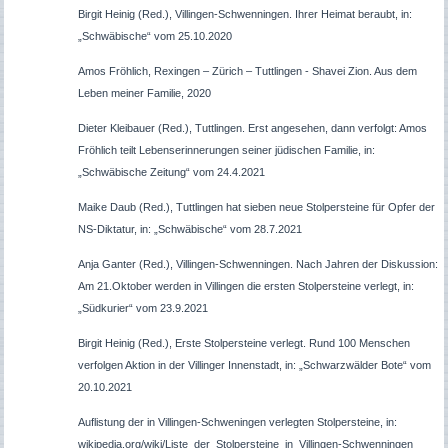
Birgit Heinig (Red.), Villingen-Schwenningen. Ihrer Heimat beraubt, in:
„Schwäbische“ vom 25.10.2020
Amos Fröhlich, Rexingen – Zürich – Tuttlingen - Shavei Zion. Aus dem
Leben meiner Familie,
2020
Dieter Kleibauer (Red.), Tuttlingen. Erst angesehen, dann verfolgt: Amos
Fröhlich teilt Lebenserinnerungen seiner jüdischen Familie, in:
„Schwäbische Zeitung“ vom 24.4.2021
Maike Daub (Red.), Tuttlingen hat sieben neue Stolpersteine für Opfer der
NS-Diktatur, in: „Schwäbische“ vom 28.7.2021
Anja Ganter (Red.), Villingen-Schwenningen. Nach Jahren der Diskussion:
Am 21.Oktober werden in Villingen die ersten Stolpersteine verlegt, in:
„Südkurier“ vom 23.9.2021
Birgit Heinig (Red.), Erste Stolpersteine verlegt. Rund 100 Menschen
verfolgen Aktion in der Villinger Innenstadt, in: „Schwarzwälder Bote“ vom
20.10.2021
Auflistung der in Villingen-Schweningen verlegten Stolpersteine, in:
wikipedia.org/wiki/Liste_der_Stolpersteine_in_Villingen-Schwenningen