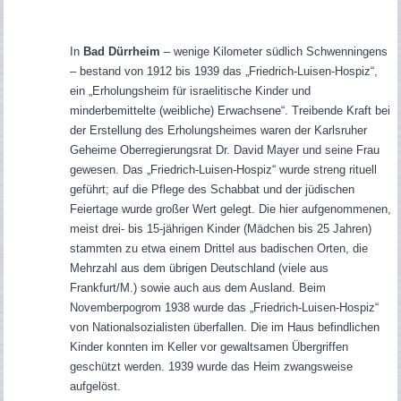
In
Bad Dürrheim
– wenige Kilometer südlich Schwenningens
– bestand von 1912 bis 1939 das „Friedrich-Luisen-Hospiz“,
ein „Erholungsheim für israelitische Kinder und
minderbemittelte (weibliche) Erwachsene“. Treibende Kraft bei
der Erstellung des Erholungsheimes waren der Karlsruher
Geheime Oberregierungsrat Dr. David Mayer und seine Frau
gewesen. Das „Friedrich-Luisen-Hospiz“ wurde streng rituell
geführt; auf die Pflege des Schabbat und der jüdischen
Feiertage wurde großer Wert gelegt. Die hier aufgenommenen,
meist drei- bis 15-jährigen Kinder (Mädchen bis 25 Jahren)
stammten zu etwa einem Drittel aus badischen Orten, die
Mehrzahl aus dem übrigen Deutschland (viele aus
Frankfurt/M.) sowie auch aus dem Ausland.
Beim
Novemberpogrom 1938 wurde das „Friedrich-Luisen-Hospiz“
von Nationalsozialisten überfallen. Die im Haus befindlichen
Kinder konnten im Keller vor gewaltsamen Übergriffen
geschützt werden. 1939 wurde das Heim zwangsweise
aufgelöst.