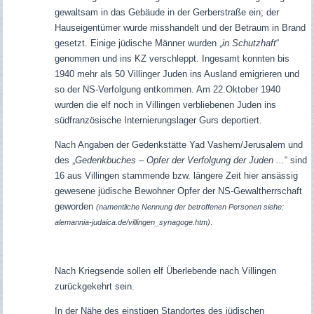
gewaltsam in das Gebäude in der Gerberstraße ein; der
Hauseigentümer wurde misshandelt und der Betraum in Brand
gesetzt. Einige jüdische Männer wurden „
in Schutzhaft
“
genommen und ins KZ verschleppt. Ingesamt konnten bis
1940 mehr als 50 Villinger Juden ins Ausland emigrieren und
so der NS-Verfolgung entkommen. Am 22.Oktober 1940
wurden die elf noch in Villingen verbliebenen Juden ins
südfranzösische Internierungslager Gurs deportiert.
Nach Angaben der Gedenkstätte Yad Vashem/Jerusalem und
des „
Gedenkbuches – Opfer der Verfolgung der Juden ...
“ sind
16 aus Villingen stammende bzw. längere Zeit hier ansässig
gewesene jüdische Bewohner Opfer der NS-Gewaltherrschaft
geworden
(namentliche Nennung der betroffenen Personen siehe:
alemannia-judaica.de/villingen_synagoge.htm)
.
Nach Kriegsende sollen elf Überlebende nach Villingen
zurückgekehrt sein.
In der Nähe des einstigen Standortes des jüdischen