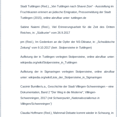
Stadt Tuttlingen (Red.), „Von Tuttlingen nach Shavei Zion“ - Ausstellung im
Fruchtkasten erinnert an jüdische Emigration, Pressemeldung der Stadt
Tuttlingen (2015), online abrufbar unter: tuttlingen.de
Sabine Naiemi (Red.), Viel Erinnerungsarbeit für die Zeit des Dritten
Reiches, in: „Südkurier“ vom 26.9.2017
pm (Red.), Im Gedenken an die Opfer der NS-Diktatur, in: „Schwäbische
Zeitung“ vom 9.10.2017
(betr. Stolpersteine in Tuttlingen
)
Auflistung der in Tuttlingen verlegten Stolpersteine, online abrufbar unter:
wikipedia.org/wiki/Stolpersteine_in_Tuttlingen
Auflistung der in Sigmaringen verlegten Stolpersteine, online abrufbar
unter: wikipedia.org/wiki/Liste_der_Stolpersteine_in_Sigmaringen
Casimir Bumiller/u.a., Geschichte der Stadt Villingen-Schwenningen – eine
Dokumentation, Band 2 "Der Weg in die Moderne", Villingen-
Schwenningen, 2017 (
mit Schwerpunkt „Nationalsozialismus in
Villingen/Schwenningen")
Claudia Hoffmann (Red.), Mahnmal-Debatte kommt wieder in Schwung, in: