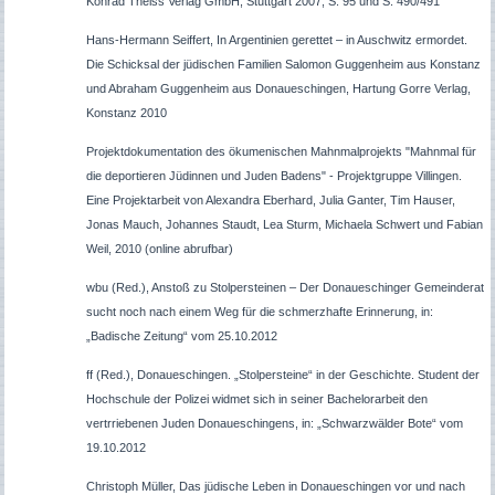
Konrad Theiss Verlag GmbH, Stuttgart 2007, S. 95 und S. 490/491
Hans-Hermann Seiffert, In Argentinien gerettet – in Auschwitz ermordet.
Die Schicksal der jüdischen Familien Salomon Guggenheim aus Konstanz
und Abraham Guggenheim aus Donaueschingen, Hartung Gorre Verlag,
Konstanz 2010
Projektdokumentation des ökumenischen Mahnmalprojekts "Mahnmal für
die deportieren Jüdinnen und Juden Badens" - Projektgruppe Villingen.
Eine Projektarbeit von Alexandra Eberhard, Julia Ganter, Tim Hauser,
Jonas Mauch, Johannes Staudt, Lea Sturm, Michaela Schwert und Fabian
Weil, 2010 (online abrufbar)
wbu (Red.), Anstoß zu Stolpersteinen – Der Donaueschinger Gemeinderat
sucht noch nach einem Weg für die schmerzhafte Erinnerung, in:
„Badische Zeitung“ vom 25.10.2012
ff (Red.), Donaueschingen. „Stolpersteine“ in der Geschichte. Student der
Hochschule der Polizei widmet sich in seiner Bachelorarbeit den
vertrriebenen Juden Donaueschingens, in: „Schwarzwälder Bote“ vom
19.10.2012
Christoph Müller, Das jüdische Leben in Donaueschingen vor und nach