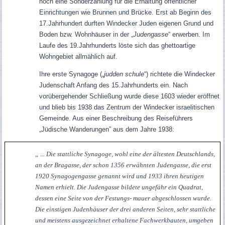
noch eine Sonderzahlung für die Erhaltung öffentlicher
Einrichtungen wie Brunnen und Brücke. Erst ab Beginn des
17.Jahrhundert durften Windecker Juden eigenen Grund und
Boden bzw. Wohnhäuser in der „
Judengasse
“ erwerben. Im
Laufe des 19.Jahrhunderts löste sich das ghettoartige
Wohngebiet allmählich auf.
Ihre erste Synagoge („
judden schule
“) richtete die Windecker
Judenschaft Anfang des 15.Jahrhunderts ein. Nach
vorübergehender Schließung wurde diese 1603 wieder eröffnet
und blieb bis 1938 das Zentrum der Windecker israelitischen
Gemeinde. Aus einer Beschreibung des Reiseführers
„Jüdische Wanderungen” aus dem Jahre 1938:
„ ... Die stattliche Synagoge, wohl eine der ältesten Deutschlands,
an der Bragasse, der schon 1356 erwähnten Judengasse, die erst
1920 Synagogengasse genannt wird und 1933 ihren heutigen
Namen erhielt. Die Judengasse bildete ungefähr ein Quadrat,
dessen eine Seite von der Festungs- mauer abgeschlossen wurde.
Die einstigen Judenhäuser der drei anderen Seiten, sehr stattliche
und meistens ausgezeichnet erhaltene Fachwerkbauten, umgeben