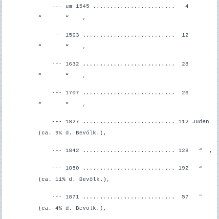
--- um 1545 ........................ 4
“ “ ,
--- 1563 ........................... 12
“ “ ,
--- 1632 ........................... 28
“ “ ,
--- 1707 ........................... 26
“ “ ,
--- 1827 ........................... 112 Juden
(ca. 9% d. Bevölk.),
--- 1842 ........................... 128 “ ,
--- 1850 ........................... 192 “
(ca. 11% d. Bevölk.),
--- 1871 ........................... 57 "
(ca. 4% d. Bevölk.),