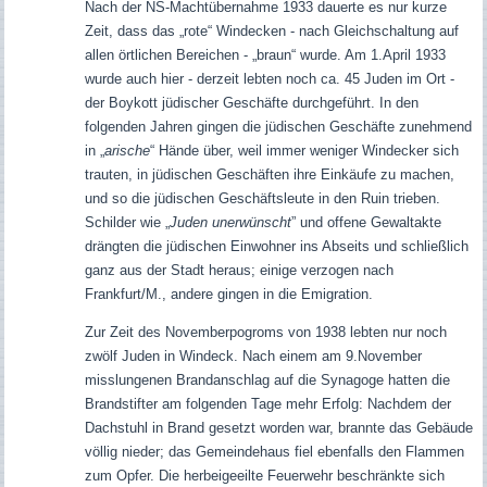
Nach der NS-Machtübernahme 1933 dauerte es nur kurze
Zeit, dass das „rote“ Windecken - nach Gleichschaltung auf
allen örtlichen Bereichen - „braun“ wurde. Am 1.April 1933
wurde auch hier - derzeit lebten noch ca. 45 Juden im Ort -
der Boykott jüdischer Geschäfte durchgeführt. In den
folgenden Jahren gingen die jüdischen Geschäfte zunehmend
in „
arische
“ Hände über, weil immer weniger Windecker sich
trauten, in jüdischen Geschäften ihre Einkäufe zu machen,
und so die jüdischen Geschäftsleute in den Ruin trieben.
Schilder wie „
Juden unerwünscht
” und offene Gewaltakte
drängten die jüdischen Einwohner ins Abseits und schließlich
ganz aus der Stadt heraus; einige verzogen nach
Frankfurt/M., andere gingen in die Emigration.
Zur Zeit des Novemberpogroms von 1938 lebten nur noch
zwölf Juden in Windeck. Nach einem am 9.November
misslungenen Brandanschlag auf die Synagoge hatten die
Brandstifter am folgenden Tage mehr Erfolg: Nachdem der
Dachstuhl in Brand gesetzt worden war, brannte das Gebäude
völlig nieder; das Gemeindehaus fiel ebenfalls den Flammen
zum Opfer. Die herbeigeeilte Feuerwehr beschränkte sich