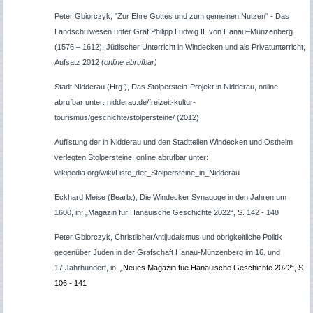
Peter Gbiorczyk, "Zur Ehre Gottes und zum gemeinen Nutzen“ - Das
Landschulwesen unter Graf Philipp Ludwig II. von Hanau–Münzenberg
(1576 – 1612), Jüdischer Unterricht in Windecken und als Privatunterricht,
Aufsatz 2012 (
online abrufbar)
Stadt Nidderau (Hrg.), Das Stolperstein-Projekt in Nidderau, online
abrufbar unter: nidderau.de/freizeit-kultur-
tourismus/geschichte/stolpersteine/ (2012)
Auflistung der in Nidderau und den Stadtteilen Windecken und Ostheim
verlegten Stolpersteine, online abrufbar unter:
wikipedia.org/wiki/Liste_der_Stolpersteine_in_Nidderau
Eckhard Meise (Bearb.), Die Windecker Synagoge in den Jahren um
1600, in: „Magazin für Hanauische Geschichte 2022“, S. 142 - 148
Peter Gbiorczyk,
ChristlicherAntijudaismus und obrigkeitliche Politik
gegenüber Juden in der Grafschaft Hanau-Münzenberg im 16. und
17.Jahrhundert, in:
„Neues Magazin füe Hanauische Geschichte 2022“, S.
106 - 141