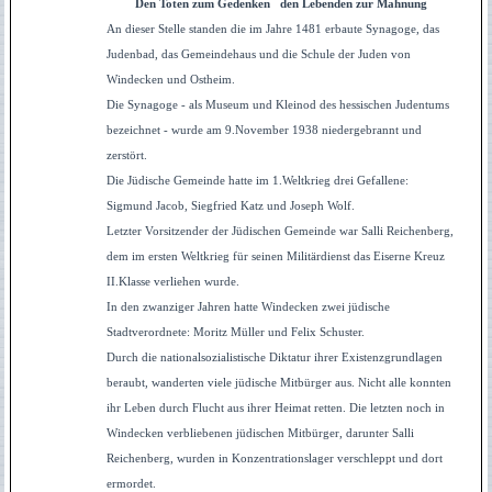
Den Toten zum Gedenken den Lebenden zur Mahnung
An dieser Stelle standen die im Jahre 1481 erbaute Synagoge, das
Judenbad, das Gemeindehaus und die Schule der Juden von
Windecken und Ostheim.
Die Synagoge - als Museum und Kleinod des hessischen Judentums
bezeichnet - wurde am 9.November 1938 niedergebrannt und
zerstört.
Die Jüdische Gemeinde hatte im 1.Weltkrieg drei Gefallene:
Sigmund Jacob, Siegfried Katz und Joseph Wolf.
Letzter Vorsitzender der Jüdischen Gemeinde war Salli Reichenberg,
dem im ersten Weltkrieg für seinen Militärdienst das Eiserne Kreuz
II.Klasse verliehen wurde.
In den zwanziger Jahren hatte Windecken zwei jüdische
Stadtverordnete: Moritz Müller und Felix Schuster.
Durch die nationalsozialistische Diktatur ihrer Existenzgrundlagen
beraubt, wanderten viele jüdische Mitbürger aus. Nicht alle konnten
ihr Leben durch Flucht aus ihrer Heimat retten. Die letzten noch in
Windecken verbliebenen jüdischen Mitbürger, darunter Salli
Reichenberg, wurden in Konzentrationslager verschleppt und dort
ermordet.