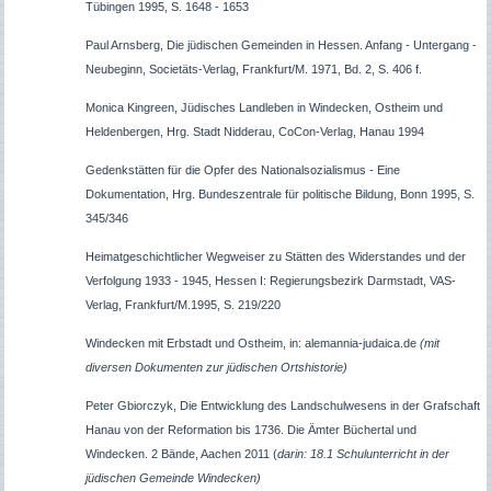
Tübingen 1995, S. 1648 - 1653
Paul Arnsberg, Die jüdischen Gemeinden in Hessen. Anfang - Untergang -
Neubeginn, Societäts-Verlag, Frankfurt/M. 1971, Bd. 2, S. 406 f.
Monica Kingreen, Jüdisches Landleben in Windecken, Ostheim und
Heldenbergen, Hrg. Stadt Nidderau, CoCon-Verlag, Hanau 1994
Gedenkstätten für die Opfer des Nationalsozialismus - Eine
Dokumentation, Hrg. Bundeszentrale für politische Bildung, Bonn 1995, S.
345/346
Heimatgeschichtlicher Wegweiser zu Stätten des Widerstandes und der
Verfolgung 1933 - 1945, Hessen I: Regierungsbezirk Darmstadt, VAS-
Verlag, Frankfurt/M.1995, S. 219/220
Windecken mit Erbstadt und Ostheim, in: alemannia-judaica.de
(mit
diversen Dokumenten zur jüdischen Ortshistorie)
Peter Gbiorczyk, Die Entwicklung des Landschulwesens in der Grafschaft
Hanau von der Reformation bis 1736. Die Ämter Büchertal und
Windecken. 2 Bände, Aachen 2011 (
darin: 18.1 Schulunterricht in der
jüdischen Gemeinde Windecken)