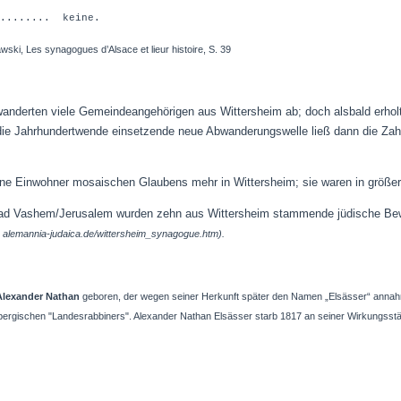
........ keine.
ski, Les synagogues d’Alsace et lieur histoire, S. 39
anderten viele Gemeindeangehörigen aus Wittersheim ab; doch alsbald erhol
ie Jahrhundertwende einsetzende neue Abwanderungswelle ließ dann die Zahl
ine Einwohner mosaischen Glaubens mehr in Wittersheim; sie waren in größer
ad Vashem/Jerusalem wurden zehn aus Wittersheim stammende jüdische Bew
 alemannia-judaica.de/wittersheim_synagogue.htm).
Alexander Nathan
geboren, der wegen seiner Herkunft später den Namen „Elsässer“ annahm.
embergischen "Landesrabbiners". Alexander Nathan Elsässer starb 1817 an seiner Wirkungsstät