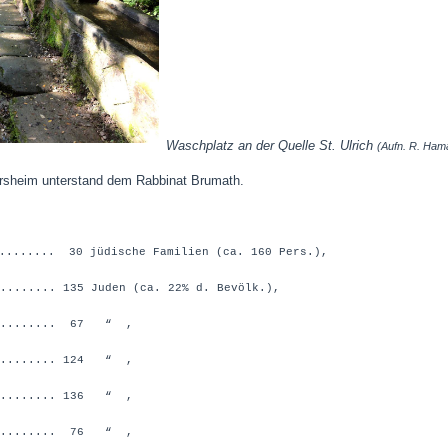
Waschplatz an der Quelle St. Ulrich
(Aufn. R. Ham
ersheim unterstand dem Rabbinat Brumath.
......... 30 jüdische Familien (ca. 160 Pers.),
...... 135 Juden (ca. 22% d. Bevölk.),
......... 67 “ ,
......... 124 “ ,
......... 136 “ ,
......... 76 “ ,