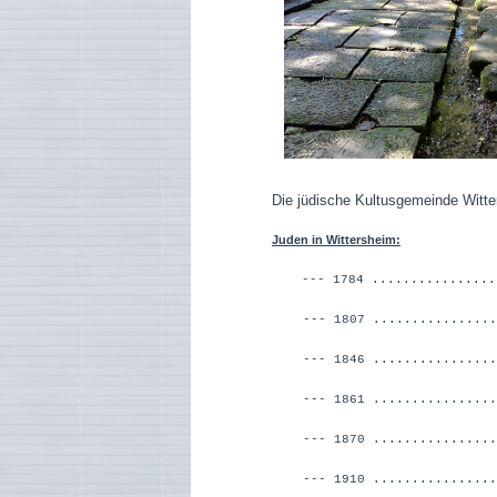
Die jüdische Kultusgemeinde Witt
Juden in Wittersheim:
--- 1784 ...............
--- 1807 ..................
--- 1846 ...............
--- 1861 ...............
--- 1870 ...............
--- 1910 ...............