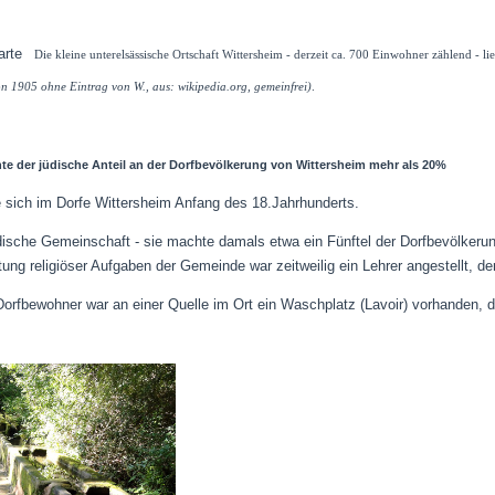
Die kleine unterelsässische Ortschaft Wittersheim - derzeit ca. 700 Einwohner zählend - 
von 1905 ohne Eintrag von W., aus: wikipedia.org, gemeinfrei)
.
te der jüdische Anteil an der Dorfbevölkerung von Wittersheim mehr als 20%
e sich im Dorfe Wittersheim Anfang des 18.Jahrhunderts.
dische Gemeinschaft - sie machte damals etwa ein Fünftel der Dorfbevölkerun
ung religiöser Aufgaben der Gemeinde war zeitweilig ein Lehrer angestellt, de
 Dorfbewohner war an einer Quelle im Ort ein Waschplatz (Lavoir) vorhanden,