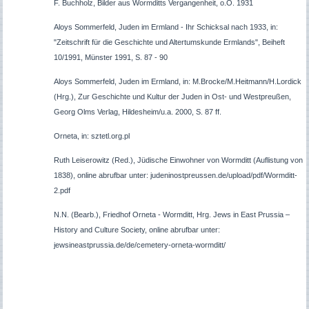
F. Buchholz, Bilder aus Wormditts Vergangenheit, o.O. 1931
Aloys Sommerfeld, Juden im Ermland - Ihr Schicksal nach 1933, in:
"Zeitschrift für die Geschichte und Altertumskunde Ermlands", Beiheft
10/1991, Münster 1991, S. 87 - 90
Aloys Sommerfeld, Juden im Ermland, in: M.Brocke/M.Heitmann/H.Lordick
(Hrg.), Zur Geschichte und Kultur der Juden in Ost- und Westpreußen,
Georg Olms Verlag, Hildesheim/u.a. 2000, S. 87 ff.
Orneta, in: sztetl.org.pl
Ruth Leiserowitz (Red.), Jüdische Einwohner von Wormditt (Auflistung von
1838), online abrufbar unter: judeninostpreussen.de/upload/pdf/Wormditt-
2.pdf
N.N.
(Bearb.), Friedhof
Orneta - Wormditt
, Hrg. Jews in East Prussia –
History and Culture Society, online abrufbar unter:
jewsineastprussia.de/de/cemetery-orneta-wormditt/