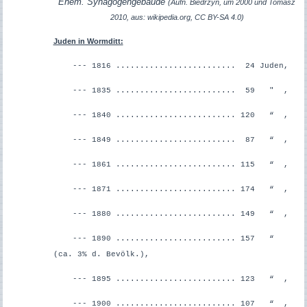
Ehem. Synagogengebäude
(Aufn. Biedrzyn, um 2000 und Tomasz
2010, aus: wikipedia.org, CC BY-SA 4.0)
Juden in Wormditt:
--- 1816 ......................... 24 Juden,
--- 1835 ......................... 59 " ,
--- 1840 ......................... 120 “ ,
--- 1849 ......................... 87 “ ,
--- 1861 ......................... 115 “ ,
--- 1871 ......................... 174 “ ,
--- 1880 ......................... 149 “ ,
--- 1890 ......................... 157 “
(ca. 3% d. Bevölk.),
--- 1895 ......................... 123 “ ,
--- 1900 ......................... 107 “ ,