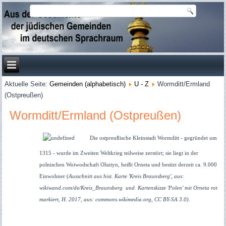
Aktuelle Seite:
Gemeinden (alphabetisch)
U - Z
Wormditt/Ermland
(Ostpreußen)
Wormditt/Ermland (Ostpreußen)
Die ostpreußische Kleinstadt Wormditt - gegründet um
1315 - wurde im Zweiten Weltkrieg teilweise zerstört; sie liegt in der
polnischen Woiwodschaft Olsztyn, heißt Orneta und besitzt derzeit ca. 9.000
Einwohner (
Ausschnitt aus hist. Karte 'Kreis Braunsberg', aus:
wikiwand.com/de/Kreis_Braunsberg und Kartenskizze 'Polen' mit Orneta rot
markiert, H. 2017, aus: commons.wikimedia.org, CC BY-SA 3.0).