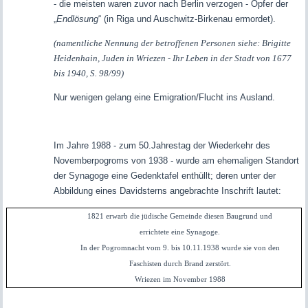
- die meisten waren zuvor nach Berlin verzogen - Opfer der
„
Endlösung
“ (in Riga und Auschwitz-Birkenau ermordet).
(namentliche Nennung der betroffenen Personen siehe:
Brigitte
Heidenhain, Juden in Wriezen - Ihr Leben in der Stadt von 1677
bis 1940, S. 98/99)
Nur wenigen gelang eine Emigration/Flucht ins Ausland.
Im Jahre 1988 - zum 50.Jahrestag der Wiederkehr des
Novemberpogroms von 1938 - wurde am ehemaligen Standort
der Synagoge eine Gedenktafel enthüllt; deren unter der
Abbildung eines Davidsterns angebrachte Inschrift lautet:
1821 erwarb die jüdische Gemeinde diesen Baugrund und
errichtete eine Synagoge.
In der Pogromnacht vom 9. bis 10.11.1938 wurde sie von den
Faschisten durch Brand zerstört.
Wriezen im November 1988