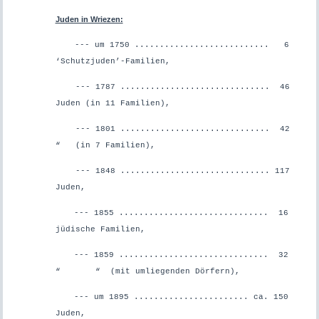
Juden in Wriezen:
--- um 1750 ........................... 6
‘Schutzjuden’-Familien,
--- 1787 .............................. 46
Juden (in 11 Familien),
--- 1801 .............................. 42
“ (in 7 Familien),
--- 1848 .............................. 117
Juden,
--- 1855 .............................. 16
jüdische Familien,
--- 1859 .............................. 32
“ “ (mit umliegenden Dörfern),
--- um 1895 ....................... ca. 150
Juden,