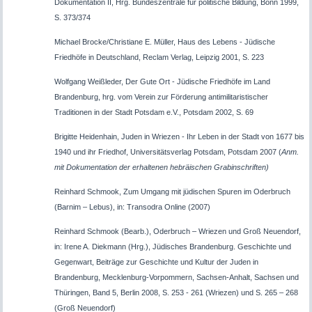
Dokumentation II, Hrg. Bundeszentrale für politische Bildung, Bonn 1999,
S. 373/374
Michael Brocke/Christiane E. Müller, Haus des Lebens - Jüdische
Friedhöfe in Deutschland, Reclam Verlag, Leipzig 2001, S. 223
Wolfgang Weißleder, Der Gute Ort - Jüdische Friedhöfe im Land
Brandenburg, hrg. vom Verein zur Förderung antimilitaristischer
Traditionen in der Stadt Potsdam e.V., Potsdam 2002, S. 69
Brigitte Heidenhain, Juden in Wriezen - Ihr Leben in der Stadt von 1677 bis
1940 und ihr Friedhof, Universitätsverlag Potsdam, Potsdam 2007 (
Anm.
mit Dokumentation der erhaltenen hebräischen Grabinschriften)
Reinhard Schmook, Zum Umgang mit jüdischen Spuren im Oderbruch
(Barnim – Lebus), in: Transodra Online (2007)
Reinhard Schmook (Bearb.), Oderbruch – Wriezen und Groß Neuendorf,
in: Irene A. Diekmann (Hrg.), Jüdisches Brandenburg. Geschichte und
Gegenwart, Beiträge zur Geschichte und Kultur der Juden in
Brandenburg, Mecklenburg-Vorpommern, Sachsen-Anhalt, Sachsen und
Thüringen, Band 5, Berlin 2008, S. 253 - 261 (Wriezen) und S. 265 – 268
(Groß Neuendorf)