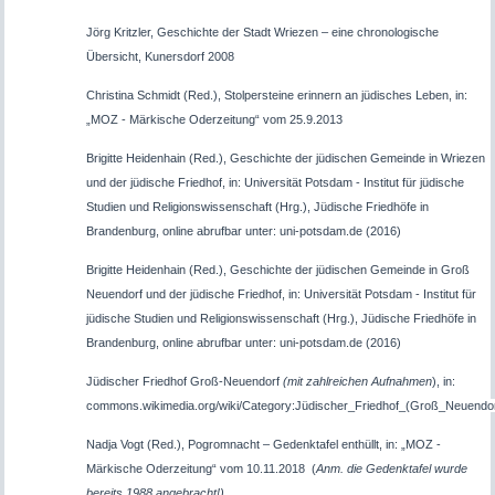
Jörg Kritzler, Geschichte der Stadt Wriezen – eine chronologische
Übersicht, Kunersdorf 2008
Christina Schmidt (Red.), Stolpersteine erinnern an jüdisches Leben, in:
„MOZ - Märkische Oderzeitung“ vom 25.9.2013
Brigitte Heidenhain (
Red.
), Geschichte
der jüdischen Gemeinde in Wriezen
und der jüdische Friedhof, in: Universität Potsdam - Institut für jüdische
Studien und Religionswissenschaft
(Hrg.), Jüdische Friedhöfe in
Brandenburg
, online abrufbar unter: uni-potsdam.de (2016)
Brigitte Heidenhain (Red.), Geschichte der jüdischen Gemeinde in Groß
Neuendorf und der jüdische Friedhof, in: Universität Potsdam - Institut für
jüdische Studien und Religionswissenschaft (Hrg.), Jüdische Friedhöfe in
Brandenburg, online abrufbar unter: uni-potsdam.de (2016)
Jüdischer Friedhof Groß-Neuendorf
(mit zahlreichen Aufnahmen
), in:
commons.wikimedia.org/wiki/Category:Jüdischer_Friedhof_(Groß_Neuendor
Nadja Vogt (Red.), Pogromnacht – Gedenktafel enthüllt, in: „MOZ -
Märkische Oderzeitung“ vom 10.11.2018 (
Anm. die Gedenktafel wurde
bereits 1988 angebracht!)