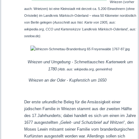
Wriezen (vorher
auch: Wrietzen) ist eine Kleinstadt mit derzeit ca. 5.200 Einwohnern (ohne
Ortsteile) im Landkreis Märkisch-Oderland – etwa 50 Kilometer nordöstlich
von Berlin gelegen (
Ausschnitt aus hist. Karte von 1905, aus:
wikipedia.org, CCO und
Kartenskizze 'Landkreis Märkisch-Oderland', aus:
seelow.de).
Wriezen und Umgebung - Schmettausches Kartenwerk um
1780
(Abb. aus: wikipedia.org, gemeinfrei)
Wriezen an der Oder - Kupferstich um 1650
Der erste urkundliche Beleg für die Ansässigkeit einer
jüdischen Familie in Wriezen stammt aus der zweiten Hälfte
des 17.Jahrhunderts; dabei handelt es sich um einen im Jahre
1677 ausgestellten „
Geleit- und Schutzbrief auf Writzen
“, den
Moses Lewin mitsamt seiner Familie vom brandenburgischen
Kurfürsten ausgestellt worden war. Allerdings sollen sich