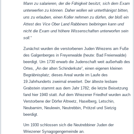
Mann zu salarieren, der die Fähigkeit besitzt, sich dem Exam
unterwerfen zu können. Daher wollen wir unterthänigst bitten,
uns zu erlauben, einen Koller nehmen zu dürfen, der bloß ein
Attest des Vice Ober Land Rabbiners beibringen kann und
nicht die Exam und höhere Wissenschaften unterworfen sein
soll.
“
Zunächst wurden die verstorbenen Juden Wriezens am Fuße
des Galgenberges in Freyenwalde (heute: Bad Freienwalde)
beerdigt. Um 1730 erwarb die Judenschaft weit außerhalb des
Ortes, „An der alten Schinderkute“, einen eigenen kleinen
Begräbnisplatz; dieses Areal wurde im Laufe des
19.Jahrhunderts zweimal erweitert. Der älteste lesbare
Grabstein stammt aus dem Jahr 1782; die letzte Beisetzung
fand hier 1940 statt. Auf dem Wriezener Friedhof wurden auch
Verstorbene der Dörfer Altreetz, Haselberg, Letschin,
Neubarnim, Neulewin, Neutrebbin, Prötzel und Sietzig
beerdigt.
Um 1930 schlossen sich die Neutrebbiner Juden der
Wriezener Synagogengemeinde an.