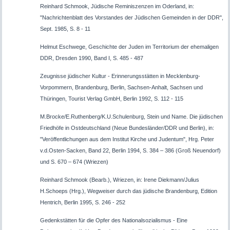
Reinhard Schmook, Jüdische Reminiszenzen im Oderland, in:
"Nachrichtenblatt des Vorstandes der Jüdischen Gemeinden in der DDR",
Sept. 1985, S. 8 - 11
Helmut Eschwege, Geschichte der Juden im Territorium der ehemaligen
DDR, Dresden 1990, Band I, S. 485 - 487
Zeugnisse jüdischer Kultur - Erinnerungsstätten in Mecklenburg-
Vorpommern, Brandenburg, Berlin, Sachsen-Anhalt, Sachsen und
Thüringen, Tourist Verlag GmbH, Berlin 1992, S. 112 - 115
M.Brocke/E.Ruthenberg/K.U.Schulenburg, Stein und Name. Die jüdischen
Friedhöfe in Ostdeutschland (Neue Bundesländer/DDR und Berlin), in:
"Veröffentlichungen aus dem Institut Kirche und Judentum", Hrg. Peter
v.d.Osten-Sacken, Band 22, Berlin 1994, S. 384 – 386 (Groß Neuendorf)
und S. 670 – 674 (Wriezen)
Reinhard Schmook (Bearb.), Wriezen, in: Irene Diekmann/Julius
H.Schoeps (Hrg.), Wegweiser durch das jüdische Brandenburg, Edition
Hentrich, Berlin 1995, S. 246 - 252
Gedenkstätten für die Opfer des Nationalsozialismus - Eine