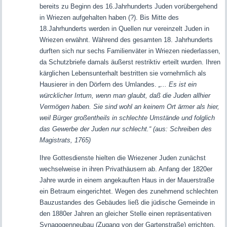
bereits zu Beginn des 16.Jahrhunderts Juden vorübergehend
in Wriezen aufgehalten haben (?).
Bis Mitte des
18.Jahrhunderts werden in Quellen nur vereinzelt Juden in
Wriezen erwähnt.
Während des gesamten 18. Jahrhunderts
durften sich nur sechs Familienväter in Wriezen niederlassen,
da Schutzbriefe damals äußerst restriktiv erteilt wurden. Ihren
kärglichen Lebensunterhalt bestritten sie vornehmlich als
Hausierer in den Dörfern des Umlandes.
„... Es ist ein
würcklicher Irrtum, wenn man glaubt, daß die Juden allhier
Vermögen haben. Sie sind wohl an keinem Ort ärmer als hier,
weil Bürger großentheils in schlechte Umstände und folglich
das Gewerbe der Juden nur schlecht.“ (aus: Schreiben des
Magistrats, 1765)
Ihre Gottesdienste hielten die Wriezener Juden zunächst
wechselweise in ihren Privathäusern ab. Anfang der 1820er
Jahre wurde in einem angekauften Haus in der Mauerstraße
ein Betraum eingerichtet. Wegen des zunehmend schlechten
Bauzustandes des Gebäudes ließ die jüdische Gemeinde in
den 1880er Jahren an gleicher Stelle einen repräsentativen
Synagogenneubau (Zugang von der Gartenstraße) errichten,