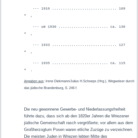
--- 1910 .............................. 109
“ ,
--- um 1930 ....................... ca. 130
“ ,
--- 1933 .............................. 127
“ ,
--- 1935 .......................... ca. 115
“ .
Angaben aus
: Irene Diekmann/Julius H.Schoeps (Hrg.), Wegweiser durch
das jüdische Brandenburg, S. 246 f.
Die neu gewonnene Gewerbe- und Niederlassungsfreiheit
führte dazu, dass sich ab den 1820er Jahren die Wriezener
jüdische Gemeinschaft rasch vergrößerte; vor allem aus dem
Großherzogtum Posen waren etliche Zuzüge zu verzeichnen.
Die meisten Juden in Wriezen lebten Mitte des