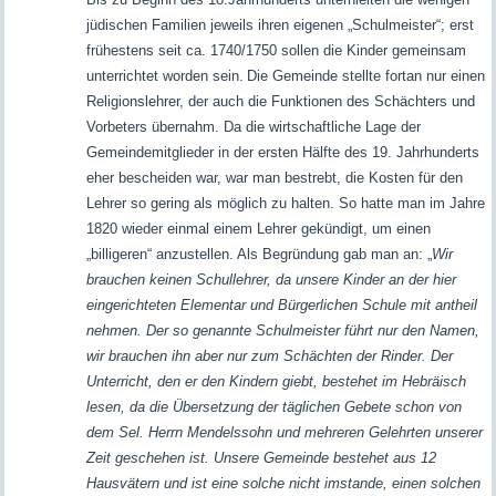
jüdischen Familien jeweils ihren eigenen „Schulmeister“; erst
frühestens seit ca. 1740/1750 sollen die Kinder gemeinsam
unterrichtet worden sein.
Die Gemeinde stellte fortan nur einen
Religionslehrer, der auch die Funktionen des Schächters und
Vorbeters übernahm. Da die wirtschaftliche Lage der
Gemeindemitglieder in der ersten Hälfte des 19. Jahrhunderts
eher bescheiden war, war man bestrebt, die Kosten für den
Lehrer so gering als möglich zu halten. So hatte man im Jahre
1820 wieder einmal einem Lehrer gekündigt, um einen
„billigeren“ anzustellen. Als Begründung gab man an: „
Wir
brauchen keinen Schullehrer, da unsere Kinder an der hier
eingerichteten Elementar und Bürgerlichen Schule mit antheil
nehmen. Der so genannte Schulmeister führt nur den Namen,
wir brauchen ihn aber nur zum Schächten der Rinder. Der
Unterricht, den er den Kindern giebt, bestehet im Hebräisch
lesen, da die Übersetzung der täglichen Gebete schon von
dem Sel. Herrn Mendelssohn und mehreren Gelehrten unserer
Zeit geschehen ist. Unsere Gemeinde bestehet aus 12
Hausvätern und ist eine solche nicht imstande, einen solchen