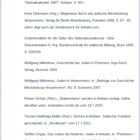
"Heimatkalender 1997", Anklam, S. 99 f.
Irene Diekmann (Hrg.), Wegweiser durch das jüdische Mecklenburg-
Vorpommern, Verlag für Berlin-Brandenburg, Potsdam 1998, S. 67 - 82
(
Anm. liegt auch als Sonderdruck für Anklam vor
)
Gedenkstätten für die Opfer des Nationalsozialismus - Eine
Dokumentation II, Hrg. Bundeszentrale für politische Bildung, Bonn 1999,
S. 328/329
Wolfgang Wilhelmus, Geschichte der Juden in Pommern, Ingo Koch
Verlag, Rostock 2004
Wolfgang Wilhelmus, Juden in Vorpommern, in: „Beiträge zur Geschichte
Mecklenburg-Vorpommern“, No. 8, Schwerin 2007
Robert Scholz (Red.), „Stolpersteine“ werden in Anklam verlegt, online
abrufbar unter: endstation-rechts.de vom 19.7.2010
Torsten Heil/Katja Müller (Red.), Schock in Anklam. Jüdischer Friedhof
geschändet, in: „Nordkurier“ vom 17.7.2012
Steffen Orgas, Das Leben der Anderen. Juden in Anklam, in: "Pommern –