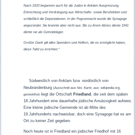
Nach 1933 begannen auch für die Juden in Anklam Ausgrenzung,
Entrechtung und Verdrängung aus Wirtschafts- sowie Berufsleben und
schließlich die Deportationen. In der Pogromnacht wurde die Synagoge
angezündet. Sie brannte aber nicht aus. Bis zu ihrem Abriss diente 1941
diente sie als Getreidelager.
Großer Dank gilt allen Spendern und Helfern, die es ermöglicht haben,
diese Tafel zu errichten.“
Südwestlich von Anklam bzw. nordöstlich von
Neubrandenburg
(
Ausschnitt aus hist. Karte, aus: wikipedia.org,
liegt die Ortschaft
Friedland
,
die seit dem späten
gemeinfrei
)
18.Jahrhundert eine dauerhafte jüdische Ansässigkeit aufwies.
Eine kleine jüdische Gemeinde ist ab Mitte des
19.Jahrhunderts nachweisbar; doch eine Synagoge hat es am
Ort zu keiner Zeit gegeben.
Noch heute ist in Friedland ein jüdischer Friedhof mit 16