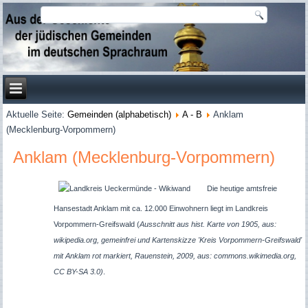
Aktuelle Seite:
Gemeinden (alphabetisch)
A - B
Anklam
(Mecklenburg-Vorpommern)
Anklam (Mecklenburg-Vorpommern)
Die heutige amtsfreie
Hansestadt Anklam mit ca. 12.000 Einwohnern liegt im Landkreis
Vorpommern-Greifswald (
Ausschnitt aus hist. Karte von 1905, aus:
wikipedia.org, gemeinfrei und Kartenskizze 'Kreis Vorpommern-Greifswald'
mit Anklam rot markiert, Rauenstein, 2009, aus: commons.wikimedia.org,
CC BY-SA 3.0)
.