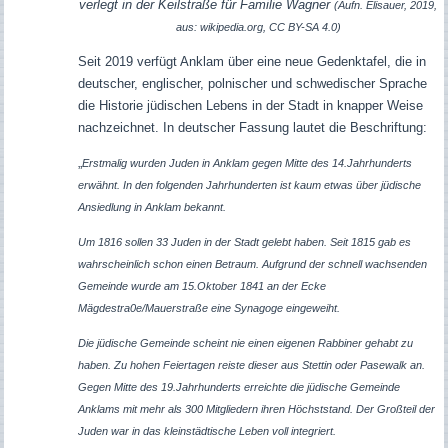
verlegt in der Keilstraße für Familie Wagner
(Aufn. Elisauer, 2019,
aus: wikipedia.org, CC BY-SA 4.0)
Seit 2019 verfügt Anklam über eine neue Gedenktafel, die in
deutscher, englischer, polnischer und schwedischer Sprache
die Historie jüdischen Lebens in der Stadt in knapper Weise
nachzeichnet. In deutscher Fassung lautet die Beschriftung:
„
Erstmalig wurden Juden in Anklam gegen Mitte des 14.Jahrhunderts
erwähnt. In den folgenden Jahrhunderten ist kaum etwas über jüdische
Ansiedlung in Anklam bekannt.
Um 1816 sollen 33 Juden in der Stadt gelebt haben. Seit 1815 gab es
wahrscheinlich schon einen Betraum. Aufgrund der schnell wachsenden
Gemeinde wurde am 15.Oktober 1841 an der Ecke
Mägdestra0e/Mauerstraße eine Synagoge eingeweiht.
Die jüdische Gemeinde scheint nie einen eigenen Rabbiner gehabt zu
haben. Zu hohen Feiertagen reiste dieser aus Stettin oder Pasewalk an.
Gegen Mitte des 19.Jahrhunderts erreichte die jüdische Gemeinde
Anklams mit mehr als 300 Mitgliedern ihren Höchststand. Der Großteil der
Juden war in das kleinstädtische Leben voll integriert.