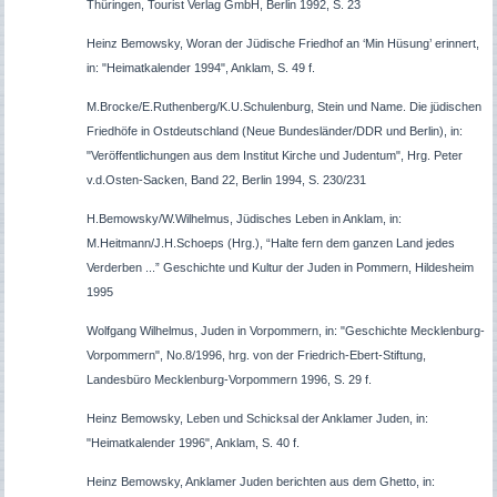
Thüringen, Tourist Verlag GmbH, Berlin 1992, S. 23
Heinz Bemowsky, Woran der Jüdische Friedhof an ‘Min Hüsung’ erinnert,
in: "Heimatkalender 1994", Anklam, S. 49 f.
M.Brocke/E.Ruthenberg/K.U.Schulenburg, Stein und Name. Die jüdischen
Friedhöfe in Ostdeutschland (Neue Bundesländer/DDR und Berlin), in:
"Veröffentlichungen aus dem Institut Kirche und Judentum", Hrg. Peter
v.d.Osten-Sacken, Band 22, Berlin 1994, S. 230/231
H.Bemowsky/W.Wilhelmus, Jüdisches Leben in Anklam, in:
M.Heitmann/J.H.Schoeps (Hrg.), “Halte fern dem ganzen Land jedes
Verderben ...” Geschichte und Kultur der Juden in Pommern, Hildesheim
1995
Wolfgang Wilhelmus, Juden in Vorpommern, in: "Geschichte Mecklenburg-
Vorpommern", No.8/1996, hrg. von der Friedrich-Ebert-Stiftung,
Landesbüro Mecklenburg-Vorpommern 1996, S. 29 f.
Heinz Bemowsky, Leben und Schicksal der Anklamer Juden, in:
"Heimatkalender 1996", Anklam, S. 40 f.
Heinz Bemowsky, Anklamer Juden berichten aus dem Ghetto, in: