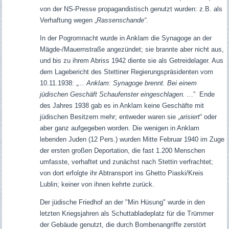
von der NS-Presse propagandistisch genutzt wurden: z.B. als
Verhaftung wegen „
Rassenschande“
.
In der Pogromnacht wurde in Anklam die Synagoge an der
Mägde-/Mauernstraße angezündet; sie brannte aber nicht aus,
und bis zu ihrem Abriss 1942 diente sie als Getreidelager. Aus
dem Lagebericht des Stettiner Regierungspräsidenten vom
10.11.1938: „
... Anklam: Synagoge brennt. Bei einem
jüdischen Geschäft Schaufenster eingeschlagen. ..
.” Ende
des Jahres 1938 gab es in Anklam keine Geschäfte mit
jüdischen Besitzern mehr; entweder waren sie „
arisiert
“ oder
aber ganz aufgegeben worden. Die wenigen in Anklam
lebenden Juden (12 Pers.) wurden Mitte Februar 1940 im Zuge
der ersten großen Deportation, die fast 1.200 Menschen
umfasste, verhaftet und zunächst nach Stettin verfrachtet;
von dort erfolgte ihr Abtransport ins Ghetto Piaski/Kreis
Lublin; keiner von ihnen kehrte zurück.
Der jüdische Friedhof an der "Min Hüsung" wurde in den
letzten Kriegsjahren als Schuttabladeplatz für die Trümmer
der Gebäude genutzt, die durch Bombenangriffe zerstört