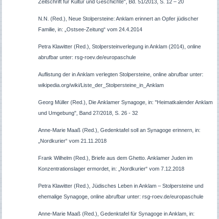
Zeitschrift für Kultur und Geschichte", Bd. 51/2013, S. 12 – 20
N.N. (Red.), Neue Stolpersteine: Anklam erinnert an Opfer jüdischer
Familie, in: „Ostsee-Zeitung“ vom 24.4.2014
Petra Klawitter (Red.), Stolpersteinverlegung in Anklam (2014), online
abrufbar unter: rsg-roev.de/europaschule
Auflistung der in Anklam verlegten Stolpersteine, online abrufbar unter:
wikipedia.org/wiki/Liste_der_Stolpersteine_in_Anklam
Georg Müller (Red.), Die Anklamer Synagoge, in: "Heimatkalender Anklam
und Umgebung", Band 27/2018, S. 26 - 32
Anne-Marie Maaß (Red.), Gedenktafel soll an Synagoge erinnern, in:
„Nordkurier“ vom 21.11.2018
Frank Wilhelm (Red.), Briefe aus dem Ghetto. Anklamer Juden im
Konzentrationslager ermordet, in: „Nordkurier“ vom 7.12.2018
Petra Klawitter (Red.), Jüdisches Leben in Anklam – Stolpersteine und
ehemalige Synagoge, online abrufbar unter: rsg-roev.de/europaschule
Anne-Marie Maaß (Red.), Gedenktafel für Synagoge in Anklam, in: