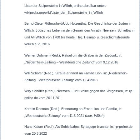
Liste der Stolpersteine in Willich, online abrufbar unter:
wikipedia.org/wiki/Liste_der_Stolpersteine_in_Willich
Bernd-Dieter Röhrscheid/Udo Holzenthal, Die Geschichte der Juden in
Willich.
Jüdisches Leben in den Gemeinden Anrath, Neersen, Schiefbahn
und Alt-Willich von 1700 bis heute, Hrg. Heimat- u. Geschichtsfreunde
Willich e.V.
, 2016
Werner Dohmen (Red.), Rätsel um die Gräber in der Zisdonk, in:
„Niederrhein-Zeitung – Westdeutsche Zeitung“ vom 9.12.2016
Willi Schöfer (Red.), Straße erinnert an Familie Lion, in: „Niederrhein-
Zeitung - Westdeutsche Zeitung“ vom 12.4.2018
Willy Schöfer (Red.), Neersen. Fünf Steine gegen das Vergessen, in: rp-
online.de vom 26.11.201
Kerstin Reemen (Red.), Erinnerung an Ernst Lion und Familie, in:
„Westdeutsche Zeitung“ vom 11.3.2021 (
betr. Willich)
Hans Kaiser (Red.), Als Schiefbahns Synagoge brannte, in: rp-pnline.de
vom 20.3.2022