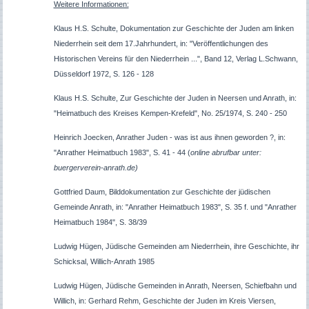
Weitere Informationen:
Klaus H.S. Schulte, Dokumentation zur Geschichte der Juden am linken
Niederrhein seit dem 17.Jahrhundert, in: "Veröffentlichungen des
Historischen Vereins für den Niederrhein ...", Band 12, Verlag L.Schwann,
Düsseldorf 1972, S. 126 - 128
Klaus H.S. Schulte, Zur Geschichte der Juden in Neersen und Anrath, in:
"Heimatbuch des Kreises Kempen-Krefeld", No. 25/1974, S. 240 - 250
Heinrich Joecken, Anrather Juden - was ist aus ihnen geworden ?, in:
"Anrather Heimatbuch 1983", S. 41 - 44
(
online abrufbar unter:
buergerverein-anrath.de)
Gottfried Daum, Bilddokumentation zur Geschichte der jüdischen
Gemeinde Anrath, in: "Anrather Heimatbuch 1983", S. 35 f. und "Anrather
Heimatbuch 1984", S. 38/39
Ludwig Hügen, Jüdische Gemeinden am Niederrhein, ihre Geschichte, ihr
Schicksal, Willich-Anrath 1985
Ludwig Hügen, Jüdische Gemeinden in Anrath, Neersen, Schiefbahn und
Willich, in: Gerhard Rehm, Geschichte der Juden im Kreis Viersen,