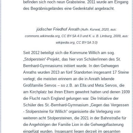
befinden sich noch neun Grabsteine. 2011 wurde am Eingang
des Begräbnisgeländes eine Gedenktafel angebracht.
jüdischer Friedhof Anrath
(
Aufn. Kurwal, 2020, aus:
commons.wikimedia.org, CC BY-SA 4.0 und
K. u. B. Limburg, 2009, aus:
wikipedia.org, CC BY-SA 3.0)
Seit 2012 beteiligt sich die Kommune Willich am sog.
„Stolperstein“-Projekt, das hier von Schüler/innen des St.
Bernhard-Gymnasiums initiiert wurde. In den Gehwegen
Anraths wurden 2013 an fünf Standorten insgesamt 17 Steine
verlegt; die meisten erinnern an die in Anrath lebende
Großfamilie Servos – so z.B. an Ella und Meta Servos, die
am Kirchplatz bei ihren Eltern gewohnt hatten und denen 1939
die Flucht nach England gelungen war.
Die
Initiative der
Schüler des St.-Bernhard-Gymnasium „Gegen das Vergessen
- Stolpersteine für Willich“ organisierte die Verlegung von
weiteren
acht Stolpersteinen,
die 2021 in der Bahnstraße
für
die
Angehörigen der
Familie Lion
in die Gehwegpflasterung
eingefügt wurden. Insgesamt liegen derzeit im gesamten