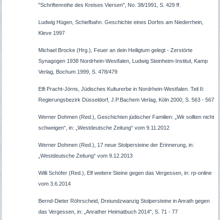
"Schriftenreihe des Kreises Viersen", No. 38/1991, S. 429 ff.
Ludwig Hügen, Schiefbahn. Geschichte eines Dorfes am Niederrhein,
Kleve 1997
Michael Brocke (Hrg.), Feuer an dein Heiligtum gelegt - Zerstörte
Synagogen 1938 Nordrhein-Westfalen, Ludwig Steinheim-Institut, Kamp
Verlag, Bochum 1999, S. 478/479
Elfi Pracht-Jörns, Jüdisches Kulturerbe in Nordrhein-Westfalen. Teil II:
Regierungsbezirk Düsseldorf, J.P.Bachem Verlag, Köln 2000, S. 563 - 567
Werner Dohmen (Red.), Geschichten jüdischer Familien: „Wir sollten nicht
schweigen“, in: „Westdeutsche Zeitung“ vom 9.11.2012
Werner Dohmen (Red.), 17 neue Stolpersteine der Erinnerung, in:
„Westdeutsche Zeitung“ vom 9.12.2013
Willi Schöfer (Red.), Elf weitere Steine gegen das Vergessen, in: rp-online
vom 3.6.2014
Bernd-Dieter Röhrscheid, Dreiundzwanzig Stolpersteine in Anrath gegen
das Vergessen, in: „Anrather Heimatbuch 2014", S. 71 - 77