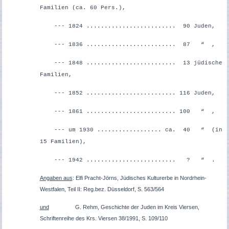
Familien (ca. 60 Pers.),
--- 1824 ......................... 90 Juden,
--- 1836 ......................... 87 “ ,
--- 1848 ......................... 13 jüdische
Familien,
--- 1852 ......................... 116 Juden,
--- 1861 ......................... 100 “ ,
--- um 1930 .................. ca. 40 “ (in
15 Familien),
--- 1942 ......................... ? “ .
Angaben aus
: Elfi Pracht-Jörns, Jüdisches Kulturerbe in Nordrhein-
Westfalen, Teil II: Reg.bez. Düsseldorf, S. 563/564
und
G. Rehm, Geschichte der Juden im Kreis Viersen,
Schriftenreihe des Krs. Viersen 38/1991, S. 109/110