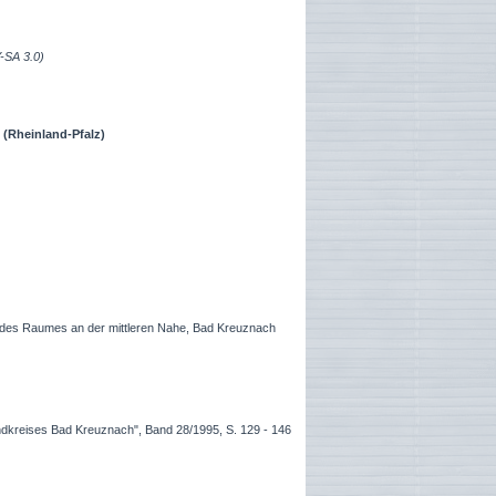
Y-SA 3.0)
 (Rheinland-Pfalz)
e des Raumes an der mittleren Nahe, Bad Kreuznach
ndkreises Bad Kreuznach", Band 28/1995, S. 129 - 146