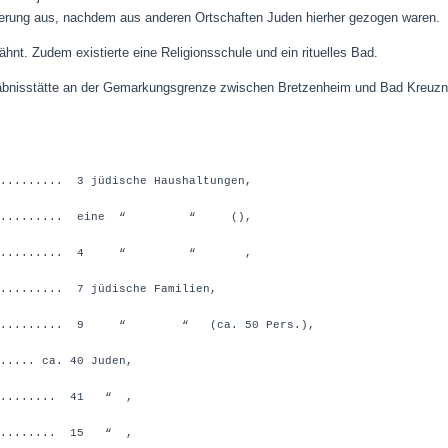
erung aus, nachdem aus anderen Ortschaften Juden hierher gezogen waren.
ähnt. Zudem existierte eine Religionsschule und ein rituelles Bad.
räbnisstätte an der Gemarkungsgrenze zwischen Bretzenheim und Bad Kreuzn
.......... 3 jüdische Haushaltungen,
................ eine “ “ (),
.................. 4 “ “ ,
.......... 7 jüdische Familien,
............... 9 “ “ (ca. 50 Pers.),
...... ca. 40 Juden,
........... 41 “ ,
........... 15 “ ,