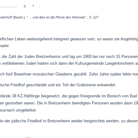
............ 5 “ .
erhoff (Bearb.), “ ... und dies ist die Pforte des Himmels”
, S. 127
örflichen Leben weitestgehend integriert gewesen sein; so waren sie Angehöri
rwehr.
 die Zahl der Juden Bretzenheims und lag um 1900 bei nur noch 15 Personen
h verbliebenen Juden hatten sich dann der Kultusgemeinde Langenlonsheim 
ch fünf Bewohner mosaischen Glaubens gezählt. Zehn Jahre später lebte nur 
ische Friedhof geschändet und ein Teil der Grabsteine entwendet.
lände 38 KZ-Häftlinge beigesetzt, die gegen Kriegsende im Bereich von Ba
n gestorben waren. Die in Bretzenheim beerdigten Personen wurden dann 19
euznach umgebettet.
e der jüdische Friedhof in Bretzenheim wieder hergerichtet werden; zu dies