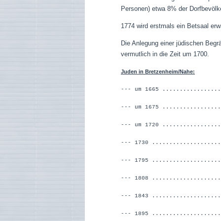
Personen) etwa 8% der Dorfbevölk
1774 wird erstmals ein Betsaal erw
Die Anlegung einer jüdischen Beg
vermutlich in die Zeit um 1700.
Juden in Bretzenheim/Nahe:
--- um 1665 ................
--- um 1675 ..........
--- um 1720 ........
--- 1730 ...................
--- 1795 ..............
--- 1808 ...................
--- 1843 .................
--- 1895 .................