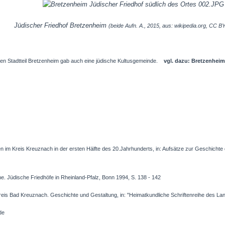
Jüdischer Friedhof Bretzenheim
(beide Aufn. A., 2015, aus: wikipedia.org, CC B
en Stadtteil Bretzenheim gab auch eine jüdische Kultusgemeinde.
vgl. dazu: Bretzenheim
n im Kreis Kreuznach in der ersten Hälfte des 20.Jahrhunderts, in: Aufsätze zur Geschicht
ne. Jüdische Friedhöfe in Rheinland-Pfalz, Bonn 1994, S. 138 - 142
reis Bad Kreuznach. Geschichte und Gestaltung, in: "Heimatkundliche Schriftenreihe des La
de