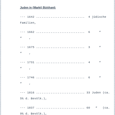
Juden in (Markt) Bütthard:
--- 1642 ........................... 4 jüdische
Familien,
--- 1662 ........................... 6 “
“ ,
--- 1675 ........................... 3 “
“ ,
--- 1731 ........................... 4 “
“ ,
--- 1746 ........................... 6 “
“ ,
--- 1816 ........................... 33 Juden (ca.
5% d. Bevölk.),
--- 1837 ........................... 60 “ (ca.
9% d. Bevölk.),