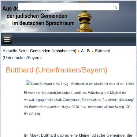
Aktuelle Seite:
Gemeinden (alphabetisch)
A - B
Bütthard
(Unterfranken/Bayern)
Bütthard (Unterfranken/Bayern)
Bütthard
ist ein Markt
mit derzeit ca. 1.200
Einwohnern
im unterfränkischen Landkreis Würzburg und Mitglied der
Verwaltungsgemeinschaft Giebelstadt (
Kartenskizze 'Landkreis Würzburg'
mit Bütthard rot markiert, Hagar 2010, aus: commons.wikimedia.org, CC
BY-SA 3.0
).
Im Markt
Bütthard
gab es eine kleine jüdische Gemeinde, die