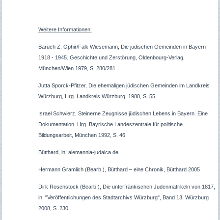
Weitere Informationen:
Baruch Z. Ophir/Falk Wiesemann, Die jüdischen Gemeinden in Bayern
1918 - 1945. Geschichte und Zerstörung, Oldenbourg-Verlag,
München/Wien 1979, S. 280/281
Jutta Sporck-Pfitzer, Die ehemaligen jüdischen Gemeinden im Landkreis
Würzburg, Hrg. Landkreis Würzburg, 1988, S. 55
Israel Schwierz, Steinerne Zeugnisse jüdischen Lebens in Bayern. Eine
Dokumentation, Hrg. Bayrische Landeszentrale für politische
Bildungsarbeit, München 1992, S. 46
Bütthard, in: alemannia-judaica.de
Hermann Gramlich (Bearb.), Bütthard – eine Chronik, Bütthard 2005
Dirk Rosenstock (Bearb.), Die unterfränkischen Judenmatrikeln von 1817,
in: "Veröffentlichungen des Stadtarchivs Würzburg", Band 13, Würzburg
2008, S. 230