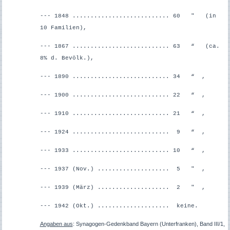
--- 1848 ........................... 60 " (in
10 Familien),
--- 1867 ........................... 63 “ (ca.
8% d. Bevölk.),
--- 1890 ........................... 34 “ ,
--- 1900 ........................... 22 “ ,
--- 1910 ........................... 21 “ ,
--- 1924 ........................... 9 “ ,
--- 1933 ........................... 10 “ ,
--- 1937 (Nov.) .................... 5 " ,
--- 1939 (März) .................... 2 " ,
--- 1942 (Okt.) .................... keine.
Angaben aus
: Synagogen-Gedenkband Bayern (Unterfranken), Band III/1,