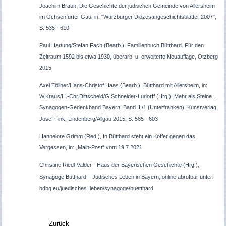
Joachim
Braun,
Die Geschichte der jüdischen Gemeinde von Allersheim
im Ochsenfurter Gau, in: "Würzburger Diözesangeschichtsblätter 2007",
S. 535 - 610
Paul Hartung/Stefan Fach (Bearb.), Familienbuch Bütthard. Für den
Zeitraum 1592 bis etwa 1930, überarb. u. erweiterte Neuauflage, Otzberg
2015
Axel Töllner/Hans-Christof Haas (Bearb.), Bütthard mit Allersheim, in:
W.Kraus/H.-Chr.Dittscheid/G.Schneider-Ludorff (Hrg.), Mehr als Steine ...
Synagogen-Gedenkband Bayern, Band III/1 (Unterfranken), Kunstverlag
Josef Fink, Lindenberg/Allgäu 2015, S. 585 - 603
Hannelore Grimm (Red.), In Bütthard steht ein Koffer gegen das
Vergessen, in: „Main-Post“ vom 19.7.2021
Christine Riedl-Valder
- Haus der Bayerischen Geschichte (Hrg.),
Synagoge Bütthard
–
Jüdisches Leben in
Bayern, online abrufbar unter:
hdbg.eu/juedisches_leben/synagoge/buetthard
Zurück