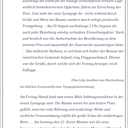
allerdings mit einem für die heutige wirtschaftlich schwere Lage
wirklich bemerkenswerten Opfersinn, führte zur Erreichung des
Ziels. Jetzt steht die neue Synagoge da - nicht wirkend durch
Größe und Weite des Raums, sondern durch ruhige pietätvolle
Formgebung ... Am 20.August nachmittags 2 Uhr, begann die
nach jeder Beziehung würdig verlaufene Einweihungsfeier. Stark
und herzlich war die Antheilnahme der Bevölkerung an dem
seltenen Fest und massenhaft der Zustrom der auswärtigen Gäste.
... Das städtische Rathaus, in welchem sich bisher der Betsaal der
israelitischen Gemeinde befand, trug Flaggenschmuck. Ebenso
war die Straße, durch welche sich der Festzug bewegte, reich
beflaggt.
(Nun folgt detailliert eine Beschreibung
des üblichen Zeremoniells einer Synagogeneinweihung)
Am Freitag Abend fand zum ersten Male Sabbatgottesdienst in der
neuen Synagoge statt. Die Räume waren bis zum letzten Platz
gefüllt, und eine tiefe Rührung und andächtige Weihe und
wirkliche Festesstimmung erfüllt die große Schar der andächtigen
Beter. .... Am Sonntag den 22. dieses Monats war die neue