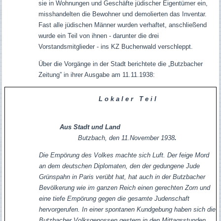
sie in Wohnungen und Geschäfte jüdischer Eigentümer ein,
misshandelten die Bewohner und demolierten das Inventar.
Fast alle jüdischen Männer wurden verhaftet, anschließend
wurde ein Teil von ihnen - darunter die drei
Vorstandsmitglieder - ins KZ Buchenwald verschleppt.
Über die Vorgänge in der Stadt berichtete die „Butzbacher
Zeitung” in ihrer Ausgabe am 11.11.1938:
L o k a l e r T e i l
Aus Stadt und Land
Butzbach, den 11.November 1938
.
Die Empörung des Volkes machte sich Luft. Der feige Mord
an dem deutschen Diplomaten, den der gedungene Jude
Grünspahn in Paris verübt hat, hat auch in der Butzbacher
Bevölkerung wie im ganzen Reich einen gerechten Zorn und
eine tiefe Empörung gegen die gesamte Judenschaft
hervorgerufen. In einer spontanen Kundgebung haben sich die
Butzbacher Volksgenossen gestern in den Mittagsstunden