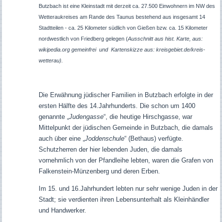
Butzbach ist eine Kleinstadt mit derzeit ca. 27.500 Einwohnern im NW des
Wetteraukreises am Rande des Taunus bestehend aus insgesamt 14
Stadtteilen - ca. 25 Kilometer südlich von Gießen bzw. ca. 15 Kilometer
nordwestlich von Friedberg gelegen (
Ausschnitt aus hist. Karte, aus:
wikipedia.org gemeinfrei und Kartenskizze aus: kreisgebiet.de/kreis-
wetterau).
Die Erwähnung jüdischer Familien in Butzbach erfolgte in der
ersten Hälfte des 14.Jahrhunderts. Die schon um 1400
genannte „
Judengasse
“, die heutige Hirschgasse, war
Mittelpunkt der jüdischen Gemeinde in Butzbach, die damals
auch über eine „
Joddenschule
“ (Bethaus) verfügte.
Schutzherren der hier lebenden Juden, die damals
vornehmlich von der Pfandleihe lebten, waren die Grafen von
Falkenstein-Münzenberg und deren Erben.
Im 15. und 16.Jahrhundert lebten nur sehr wenige Juden in der
Stadt; sie verdienten ihren Lebensunterhalt als Kleinhändler
und Handwerker.