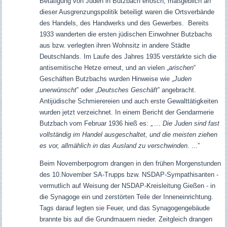
Betätigung von Juden in Butzbach erlosch; maßgeblich an
dieser Ausgrenzungspolitik beteiligt waren die Ortsverbände
des Handels, des Handwerks und des Gewerbes. Bereits
1933 wanderten die ersten jüdischen Einwohner Butzbachs
aus bzw. verlegten ihren Wohnsitz in andere Städte
Deutschlands. Im Laufe des Jahres 1935 verstärkte sich die
antisemitische Hetze erneut, und an vielen „
arischen
“
Geschäften Butzbachs wurden Hinweise wie „
Juden
unerwünscht
” oder „
Deutsches Geschäft
” angebracht.
Antijüdische Schmierereien und auch erste Gewalttätigkeiten
wurden jetzt verzeichnet. In einem Bericht der Gendarmerie
Butzbach vom Februar 1936 hieß es: „
... Die Juden sind fast
vollständig im Handel ausgeschaltet, und die meisten ziehen
es vor, allmählich in das Ausland zu verschwinden.
...”
Beim Novemberpogrom drangen in den frühen Morgenstunden
des 10.November SA-Trupps bzw. NSDAP-Sympathisanten -
vermutlich auf Weisung der NSDAP-Kreisleitung Gießen - in
die Synagoge ein und zerstörten Teile der Inneneinrichtung.
Tags darauf legten sie Feuer, und das Synagogengebäude
brannte bis auf die Grundmauern nieder. Zeitgleich drangen