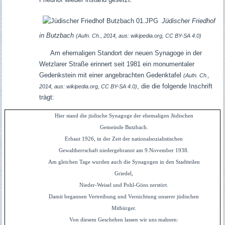
Jüdischer Friedhof
in Butzbach
(Aufn. Ch., 2014, aus: wikipedia.org, CC BY-SA 4.0)
Am ehemaligen Standort der neuen Synagoge in der
Wetzlarer Straße erinnert seit 1981 ein monumentaler
Gedenkstein mit einer angebrachten Gedenktafel
(Aufn. Ch.,
, die die folgende Inschrift
2014, aus: wikipedia.org, CC BY-SA 4.0)
trägt:
Hier stand die jüdische Synagoge der ehemaligen Jüdischen
Gemeinde Butzbach.
Erbaut 1926, in der Zeit der nationalsozialistischen
Gewaltherrschaft niedergebrannt am 9.November 1938.
Am gleichen Tage wurden auch die Synagogen in den Stadtteilen
Griedel,
Nieder-Weisel und Pohl-Göns zerstört.
Damit begannen Vertreibung und Vernichtung unserer jüdischen
Mitbürger.
Von diesem Geschehen lassen wir uns mahnen: