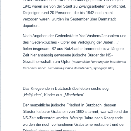
1941 waren sie von der Stadt zu Zwangsarbeiten verpflichtet.
Diejenigen rund 20 Personen, die bis 1942 noch nicht
verzogen waren, wurden im September über Darmstadt
deportiert.
Nach Angaben der Gedenkstätte Yad Vashem/Jerusalem und
des "Gedenkbuches - Opfer der Verfolgung der Juden ..."
fielen insgesamt 82 aus Butzbach stammende bzw. längere
Zeit hier ansässig gewesene jüdische Bürger der NS-
Gewaltherrschaft zum Opfer
(namentliche Nennung der betroffenen
Personen siehe: .alemannia-judaica.de/butzbach_synagoge.htm).
Das Kriegsende in Butzbach überlebten sechs sog.
„
Halbjuden
“, Kinder aus „
Mischehen
“.
Der neuzeitliche jüdische Friedhof in Butzbach, dessen
ältester lesbarer Grabstein von 1892 stammt, war während der
NS-Zeit teilzerstört worden. Wenige Jahre nach Kriegsende
wurden die noch vorhandenen Grabsteine restauriert und der
Friedhof wieder instand gesetzt.