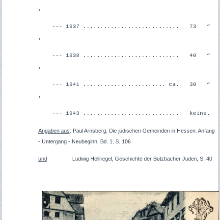
,
--- 1937 ............................ 73 “
,
--- 1938 ............................ 40 “
,
--- 1941 ........................ ca. 30 “
,
--- 1943 ............................ keine.
Angaben aus
: Paul Arnsberg, Die jüdischen Gemeinden in Hessen. Anfang
- Untergang - Neubeginn, Bd. 1, S. 106
und
Ludwig Hellriegel, Geschichte der Butzbacher Juden, S. 40