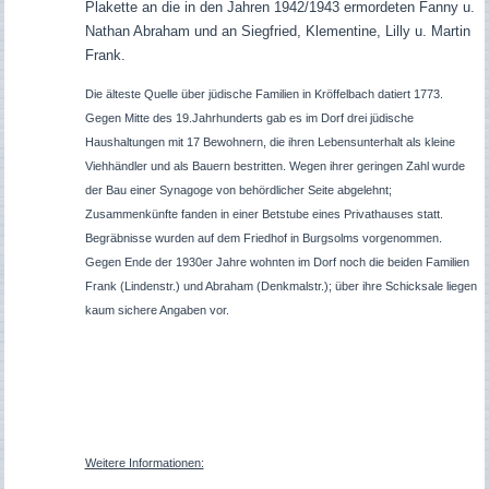
Plakette an die in den Jahren 1942/1943 ermordeten Fanny u.
Nathan Abraham und an Siegfried, Klementine, Lilly u. Martin
Frank.
Die älteste Quelle über jüdische Familien in Kröffelbach datiert 1773.
Gegen Mitte des 19.Jahrhunderts gab es im Dorf drei jüdische
Haushaltungen mit 17 Bewohnern, die ihren Lebensunterhalt als kleine
Viehhändler und als Bauern bestritten. Wegen ihrer geringen Zahl wurde
der Bau einer Synagoge von behördlicher Seite abgelehnt;
Zusammenkünfte fanden in einer Betstube eines Privathauses statt.
Begräbnisse wurden auf dem Friedhof in Burgsolms vorgenommen.
Gegen Ende der 1930er Jahre wohnten im Dorf noch die beiden Familien
Frank (Lindenstr.) und Abraham (Denkmalstr.); über ihre Schicksale liegen
kaum sichere Angaben vor.
Weitere Informationen: