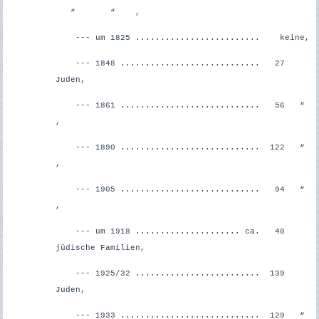
“ “ ,
--- um 1825 ......................... keine,
--- 1848 ............................ 27
Juden,
--- 1861 ............................ 56 “
,
--- 1890 ............................ 122 “
,
--- 1905 ............................ 94 “
,
--- um 1918 ..................... ca. 40
jüdische Familien,
--- 1925/32 ......................... 139
Juden,
--- 1933 ............................ 129 “