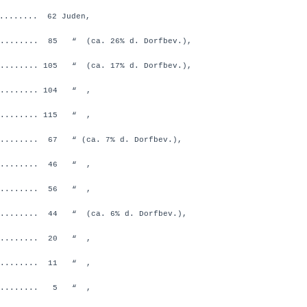
......... 62 Juden,
........ 85 “ (ca. 26% d. Dorfbev.),
....... 105 “ (ca. 17% d. Dorfbev.),
......... 104 “ ,
......... 115 “ ,
........ 67 “ (ca. 7% d. Dorfbev.),
......... 46 “ ,
......... 56 “ ,
........ 44 “ (ca. 6% d. Dorfbev.),
......... 20 “ ,
......... 11 “ ,
.......... 5 “ ,