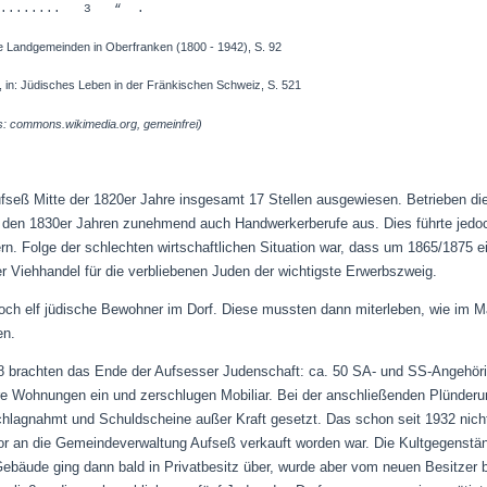
.......... 3 “ .
e Landgemeinden in Oberfranken (1800 - 1942), S. 92
Jüdisches Leben in der Fränkischen Schweiz, S. 521
s: commons.wikimedia.org, gemeinfrei)
Aufseß Mitte der 1820er Jahre insgesamt 17 Stellen ausgewiesen
. Betrieben d
 den 1830er Jahren zunehmend auch Handwerkerberufe aus. Dies führte jedoch 
n. Folge der schlechten wirtschaftlichen Situation war, dass um 1865/1875 e
r Viehhandel für die verbliebenen Juden der wichtigste Erwerbszweig.
noch elf jüdische Bewohner im Dorf. Diese mussten dann miterleben, wie im
en.
 brachten das Ende der Aufsesser Judenschaft: ca. 50 SA- und SS-Angehöri
re Wohnungen ein und zerschlugen Mobiliar. Bei der anschließenden Plünderun
hlagnahmt und Schuldscheine außer Kraft gesetzt. Das schon seit 1932 nic
or an die Gemeindeverwaltung Aufseß verkauft worden war. Die Kultgegenstä
bäude ging dann bald in Privatbesitz über, wurde aber vom neuen Besitzer b