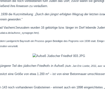
ließen die noch verbliebenen fünf Juden das Dorf; zuvor waren sie genötig
ließend ihre Anwesen zu veräußern.
1939 die Kurzmitteilung: „
Durch den jüngst erfolgten Wegzug der letzten israe
enrein geworden
.“
d Vashem/Jerusalem wurden 16 gebürtige bzw. länger im Dorf lebende Juden 
judaica.de/aufsess_synagoge.htm).
 dem Landgericht Bayreuth ein Prozess gegen Beteiligte des Pogroms von 1938 statt. Eini
rafen verurteilt.
 jüngerer Teil des jüdischen Friedhofs in Aufseß
(Aufn. Jan Eric Loebe, 2011, aus: 
esitzt eine Größe von etwa 1.200 m² – ist von einer Betonmauer umschlossen;
n 143 noch vorhandenen Grabsteinen - erinnert auch ein 1898 eingerichtetes „