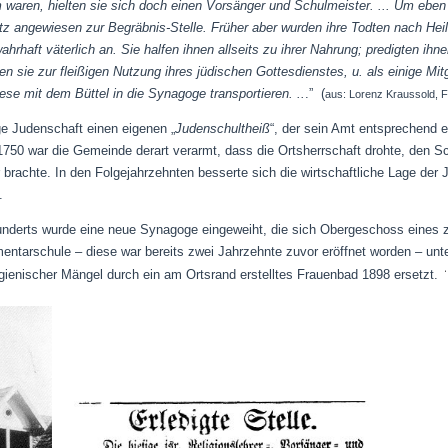
waren, hielten sie sich doch einen Vorsänger und Schulmeister. ... Um eben 
tz angewiesen zur Begräbnis-Stelle. Früher aber wurden ihre Todten nach Hei
wahrhaft väterlich an. Sie halfen ihnen allseits zu ihrer Nahrung; predigten i
en sie zur fleißigen Nutzung ihres jüdischen Gottesdienstes, u. als einige Mit
ese mit dem Büttel in die Synagoge transportieren. ..
.” (
aus:
Lorenz Kraussold, Fo
ge Judenschaft einen eigenen „
Judenschultheiß
“, der sein Amt entsprechend e
750 war die Gemeinde derart verarmt, dass die Ortsherrschaft drohte, den Sc
r brachte. In den Folgejahrzehnten besserte sich die wirtschaftliche Lage der 
.
hunderts wurde eine neue Synagoge eingeweiht, die sich Obergeschoss eines
entarschule – diese war bereits zwei Jahrzehnte zuvor eröffnet worden – unt
enischer Mängel durch ein am Ortsrand erstelltes Frauenbad 1898 ersetzt.