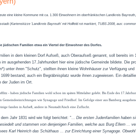
yern)
eute eine kleine Kommune mit ca. 1.300 Einwohnern im oberfränkischen Landkreis Bayreuth, 
sstadt (
Kartenskizze 'Landkreis Bayreuth' mit Hollfeld rot markiert, TUBS 2008, aus: commo
e jüdischen Familien etwa ein Viertel der Einwohner des Dorfes.
milien in dem kleinen Dorf Aufseß, auch Oberaufseß genannt, soll bereits im 1
ch im ausgehenden 17.Jahrhundert hier eine jüdische Gemeinde bildete. Die 
rn*) unter ihren "Schutz", stellten ihnen kleine Wohnhäuser zur Verfügung un
 1699 bestand; auch ein Begräbnisplatz wurde ihnen zugewiesen. Ein detaillier
n der Juden im Ort.
eßlitz - haben
jüdische Familien wohl schon im späten Mittelalter
gelebt
. Bis Ende des 17.Jahrhun
gen Gemeindeeinrichtungen wie Synagoge und Friedhof. Im Gefolge einer aus Bamberg ausgehe
inige fanden in Aufseß, andere in Neustadt/Aisch eine Zuflucht.
 dem Jahr 1831 wird wie folgt berichtet:
"...
Die ersten Judenfamilien haben si
esiedelt und stammen von denjenigen Familien, welche aus Burg Ellern ... ver
es Karl Heinrich das Schüthaus ... zur Einrichtung einer Synagoge. Obwohl z