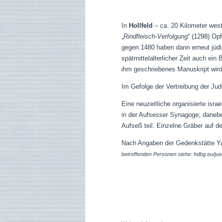
In
Hollfeld
– ca. 20 Kilometer west
„
Rindfleisch-Verfolgung
“ (1298) Op
gegen 1480 haben dann erneut jüdis
spätmittelalterlicher Zeit auch ei
ihm geschriebenes Manuskript wird
Im Gefolge der Vertreibung der Ju
Eine neuzeitliche organisierte isra
in der Aufsesser Synagoge; danebe
Aufseß teil. Einzelne Gräber auf 
Nach Angaben der Gedenkstätte 
betreffenden Personen siehe: hdbg.eu/jue