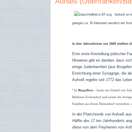
Aufseß (Oberfranken/Ba
Aufseß ist h
gelegen ca. 30 Kilometer westlich der Krei
In den Jahrzehnten um 1800 stellten di
Eine erste Ansiedlung jüdischer Fa
Hinweise gibt es darüber, dass si
einige Judenfamilien (aus Burgelle
Einrichtung einer Synagoge, die ab
Aufseß regelte seit 1772 das Lebe
*
In
Burgellern
–
heute ein Ortsteil von Sch
Rabbinat Zeckendorf und nutzte die dorti
Familien aus ihrem Heimatdorf vertrieben; e
In der Pfarrchronik von Aufseß aus
Hälfte des 17.ten Jahrhunderts ang
diese von dem Freyherren von Aufse