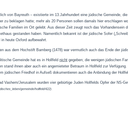
lich von Bayreuth – existierte im 13.Jahrhundert eine jüdische Gemeinde, die 
fer zu beklagen hatte; mehr als 20 Personen sollen damals hier erschlagen wo
che Familien im Ort gelebt. Aus dieser Zeit zeugt noch das Vorhandensein der
n Bethaus gestanden haben. Namentlich bekannt ist der jüdische Sofer („Schrei
 in heute Oxford aufbewahrt.
den aus dem Hochstift Bamberg (1478) war vermutlich auch das Ende der jüd
elitische Gemeinde hat es in Hollfeld
nicht
gegeben; die wenigen jüdischen Fam
n stand ihnen aber auch ein angemieteter Betraum in Hollfeld zur Verfügung.
dem jüdischen Friedhof in Aufseß dokumentieren auch die Anbindung der Hollf
Yad Vashem/Jerusalem wurden
vier
gebürtige Juden
Hollfelds
Opfer der NS-Gew
disches_leben/gemeinde/hollfeld/422).