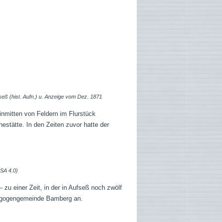
eß (hist. Aufn.) u. Anzeige vom Dez. 1871
inmitten von Feldern im Flurstück
estätte. In den Zeiten zuvor hatte der
-SA 4.0)
u einer Zeit, in der in Aufseß noch zwölf
nagogengemeinde Bamberg an.