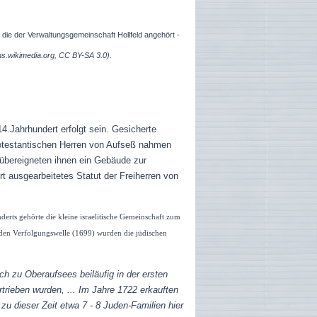
die der Verwaltungsgemeinschaft Hollfeld angehört -
ns.wikimedia.org, CC BY-SA 3.0).
4.Jahrhundert erfolgt sein. Gesicherte
protestantischen Herren von Aufseß nahmen
d übereigneten ihnen ein Gebäude zur
t ausgearbeitetes Statut der Freiherren von
derts gehörte die kleine israelitische Gemeinschaft zum
nden Verfolgungswelle
(1699)
wurden die jüdischen
ch zu Oberaufsees beiläufig in der ersten
trieben wurden, ... Im Jahre 1722 erkauften
u dieser Zeit etwa 7 - 8 Juden-Familien hier