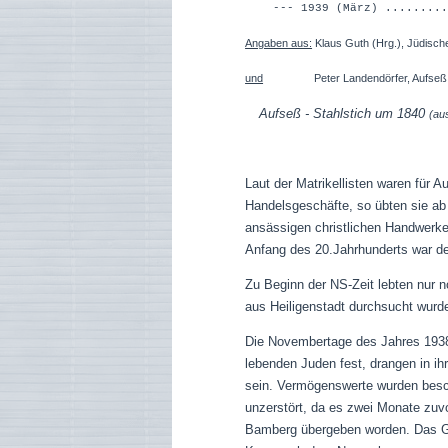
--- 1939 (März) .......
Angaben aus:
Klaus Guth (Hrg.), Jüdisch
und
Peter Landendörfer, Aufseß, in: 
Aufseß - Stahlstich um 1840
(au
Laut der Matrikellisten waren für 
Handelsgeschäfte, so übten sie ab
ansässigen christlichen Handwerker
Anfang des 20.Jahrhunderts war de
Zu Beginn der NS-Zeit lebten nur 
aus Heiligenstadt durchsucht wurd
Die Novembertage des Jahres 1938
lebenden Juden fest, drangen in ih
sein. Vermögenswerte wurden besc
unzerstört, da es zwei Monate zuv
Bamberg übergeben worden.
Das Ge