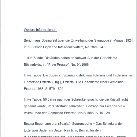
Weitere Informationen:
Bericht aus Bösingfeld über die Einweihung der Synagoge im August 1924,
in: "Fürstlich Lippische Intelligenzblätter", No. 36/1824
Julius Budde, Die Juden haben es schwer. Aus der Geschichte
Bösingfelds, in: "Freie Presse", No. 94/1966
Imke Tappe, Die Juden im Spannungsfeld von Toleranz und Intoleranz, in:
Gemeinde Extertal (Hrg.), Extertal. Die Geschichte einer Gemeinde,
Extertal 1988, S. 579 - 604
Imke Tappe, 50 Jahre nach der Schreckensnacht, die die Kristallnacht
genannt wurde, in: "Extertaler Jahresheft. Beiträge zur Geschichte u.
Volkskunde der Gemeinde Extertal", No.5/1988, S. 10 - 29
Bettina Begemann u.a. (Bearb.), Spurensuche – Das Schicksal der
Extertaler Juden im Dritten Reich, in:
Beitrag für den