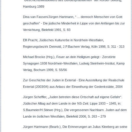
"Geschichtswettbewerb des Bundespräsidenten" der Körber-Stiftung,
Hamburg
1989
Dina van Fassen/Jürgen Hartmann, “ ... dennoch Menschen von Gott
geschaffen” - Die jüdische Minderheit in Lippe von den Anfängen bis zur
Vernichtung, Bielefeld 1991, S. 83
Elfi Pracht, Jüdisches Kulturerbe in Nordrhein-Westfalen,
Regierungsbezirk Detmold, J.P.Bachem Verlag, Köln 1998, S. 311 - 313
Michael Brocke (Hrg.), Feuer an dein Heiligtum gelegt - Zerstörte
Synagogen 1938 Nordrhein-Westfalen, Ludwig Steinheim-Institut, Kamp
Verlag, Bochum 1999, S. 55/56
Zur Geschichte der Juden in Extertal - Eine Ausstellung der Realschule
Extertal (2003/04) aus Anlass der Einweihung der Gedenkstätte, 2004
Jürgen Scheffler, „Juden betreten diese Ortschaft auf eigene Gefahr“.
Jüdischer Alltag auf dem Lande in der NS-Zeit: Lippe 1933 – 1945, in:
S.Baumeier/H.Stiewe (Hrg.), Die vergessenen Nachbarn. Juden auf dem
Lande im östlichen Westfalen, Bielefeld 2006, S. 263 – 279
Jürgen Hartmann (Bearb.), Die Erinnerungen an Julius Kleeberg an seine