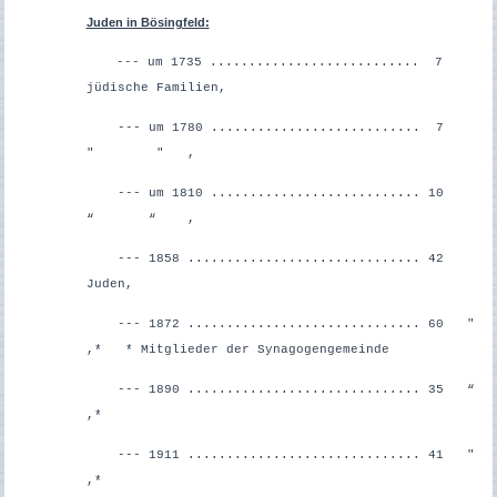
Juden in Bösingfeld:
--- um 1735 ........................... 7
jüdische Familien,
--- um 1780 ........................... 7
" " ,
--- um 1810 ........................... 10
“ “ ,
--- 1858 .............................. 42
Juden,
--- 1872 .............................. 60 "
,*
* Mitglieder der Synagogengemeinde
--- 1890 .............................. 35 “
,*
--- 1911 .............................. 41 "
,*