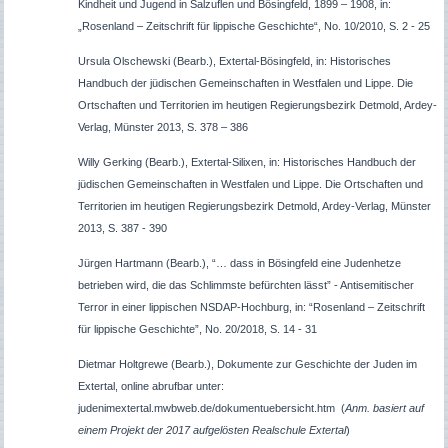
Kindheit und Jugend in Salzuflen und Bösingfeld, 1899 – 1908, in:
„Rosenland – Zeitschrift für lippische Geschichte“, No. 10/2010, S. 2 - 25
Ursula Olschewski (Bearb.), Extertal-Bösingfeld, in: Historisches
Handbuch der jüdischen Gemeinschaften in Westfalen und Lippe. Die
Ortschaften und Territorien im heutigen Regierungsbezirk Detmold, Ardey-
Verlag, Münster 2013, S. 378 – 386
Willy Gerking (Bearb.), Extertal-Silixen, in: Historisches Handbuch der
jüdischen Gemeinschaften in Westfalen und Lippe. Die Ortschaften und
Territorien im heutigen Regierungsbezirk Detmold, Ardey-Verlag, Münster
2013, S. 387 - 390
Jürgen Hartmann (Bearb.), “… dass in Bösingfeld eine Judenhetze
betrieben wird, die das Schlimmste befürchten lässt” - Antisemitischer
Terror in einer lippischen NSDAP-Hochburg, in: “Rosenland – Zeitschrift
für lippische Geschichte”, No. 20/2018, S. 14 - 31
Dietmar Holtgrewe (Bearb.), Dokumente zur Geschichte der Juden im
Extertal, online abrufbar unter:
judenimextertal.mwbweb.de/dokumentuebersicht.htm (
Anm. basiert auf
einem Projekt der 2017 aufgelösten Realschule Extertal
)