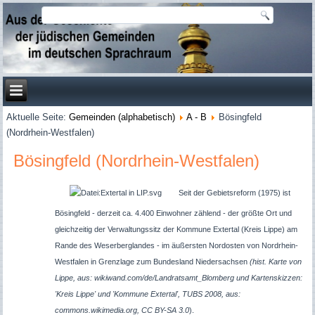
Aktuelle Seite:
Gemeinden (alphabetisch)
A - B
Bösingfeld
(Nordrhein-Westfalen)
Bösingfeld (Nordrhein-Westfalen)
Seit der Gebietsreform (1975) ist
Bösingfeld - derzeit ca. 4.400 Einwohner zählend - der größte Ort und
gleichzeitig der Verwaltungssitz der Kommune Extertal (Kreis Lippe) am
Rande des Weserberglandes - im äußersten Nordosten von Nordrhein-
Westfalen in Grenzlage zum Bundesland Niedersachsen
(hist. Karte von
Lippe, aus: wikiwand.com/de/Landratsamt_Blomberg und
Kartenskizzen:
'Kreis Lippe' und 'Kommune Extertal', TUBS 2008, aus:
commons.wikimedia.org, CC BY-SA 3.0
).