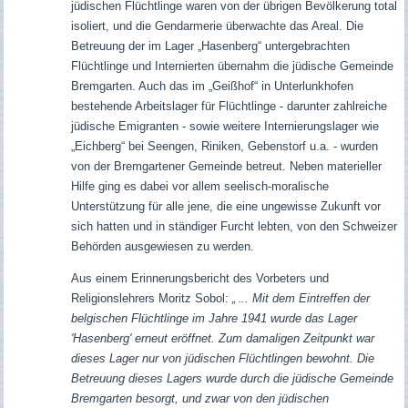
jüdischen Flüchtlinge waren von der übrigen Bevölkerung total
isoliert, und die Gendarmerie überwachte das Areal. Die
Betreuung der im Lager „Hasenberg“ untergebrachten
Flüchtlinge und Internierten übernahm die jüdische Gemeinde
Bremgarten. Auch das im „Geißhof“ in Unterlunkhofen
bestehende Arbeitslager für Flüchtlinge - darunter zahlreiche
jüdische Emigranten - sowie weitere Internierungslager wie
„Eichberg“ bei Seengen, Riniken, Gebenstorf u.a. - wurden
von der Bremgartener Gemeinde betreut. Neben materieller
Hilfe ging es dabei vor allem seelisch-moralische
Unterstützung für alle jene, die eine ungewisse Zukunft vor
sich hatten und in ständiger Furcht lebten, von den Schweizer
Behörden ausgewiesen zu werden.
Aus einem Erinnerungsbericht des Vorbeters und
Religionslehrers Moritz Sobol:
.. Mit dem Eintreffen der
„ .
belgischen Flüchtlinge im Jahre 1941 wurde das Lager
'Hasenberg' erneut eröffnet. Zum damaligen Zeitpunkt war
dieses Lager nur von jüdischen Flüchtlingen bewohnt. Die
Betreuung dieses Lagers wurde durch die jüdische Gemeinde
Bremgarten besorgt, und zwar von den jüdischen