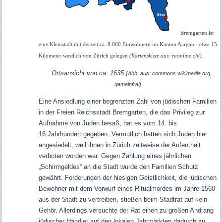
Bremgarten ist
eine Kleinstadt mit derzeit ca. 8.000 Einwohnern im Kanton Aargau - etwa 15
Kilometer westlich von Zürich gelegen
(Kartenskizze aus: raonline.ch/)
.
Ortsansicht von ca. 1635
(Abb. aus: commons.wikimedia.org,
gemeinfrei)
Eine Ansiedlung einer begrenzten Zahl von jüdischen Familien
in der Freien Reichsstadt Bremgarten, die das Privileg zur
Aufnahme von Juden besaß, hat es vom 14. bis
16.Jahrhundert gegeben. Vermutlich hatten sich Juden hier
angesiedelt, weil ihnen in Zürich zeitweise der Aufenthalt
verboten worden war. Gegen Zahlung eines jährlichen
„Schirmgeldes“ an die Stadt wurde den Familien Schutz
gewährt. Forderungen der hiesigen Geistlichkeit, die jüdischen
Bewohner mit dem Vorwurf eines Ritualmordes im Jahre 1560
aus der Stadt zu vertreiben, stießen beim Stadtrat auf kein
Gehör. Allerdings versuchte der Rat einen zu großen Andrang
jüdischer Händler auf den lokalen Jahrmärkten dadurch zu