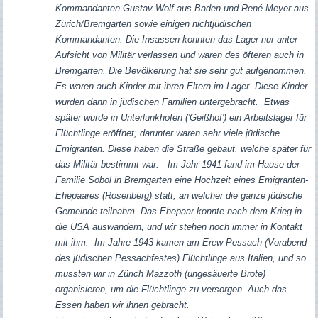
Kommandanten Gustav Wolf aus Baden und René Meyer aus
Zürich/Bremgarten sowie einigen nichtjüdischen
Kommandanten. Die Insassen konnten das Lager nur unter
Aufsicht von Militär verlassen und waren des öfteren auch in
Bremgarten. Die Bevölkerung hat sie sehr gut aufgenommen.
Es waren auch Kinder mit ihren Eltern im Lager. Diese Kinder
wurden dann in jüdischen Familien untergebracht.
Etwas
später wurde in Unterlunkhofen ('Geißhof') ein Arbeitslager für
Flüchtlinge eröffnet; darunter waren sehr viele jüdische
Emigranten. Diese haben die Straße gebaut, welche später für
das Militär bestimmt war. - Im Jahr 1941 fand im Hause der
Familie Sobol in Bremgarten eine Hochzeit eines Emigranten-
Ehepaares (Rosenberg) statt, an welcher die ganze jüdische
Gemeinde teilnahm. Das Ehepaar konnte nach dem Krieg in
die USA auswandern, und wir stehen noch immer in Kontakt
mit ihm.
Im Jahre 1943 kamen am Erew Pessach (Vorabend
des jüdischen Pessachfestes) Flüchtlinge aus Italien, und so
mussten wir in Zürich Mazzoth (ungesäuerte Brote)
organisieren, um die Flüchtlinge zu versorgen. Auch das
Essen haben wir ihnen gebracht.