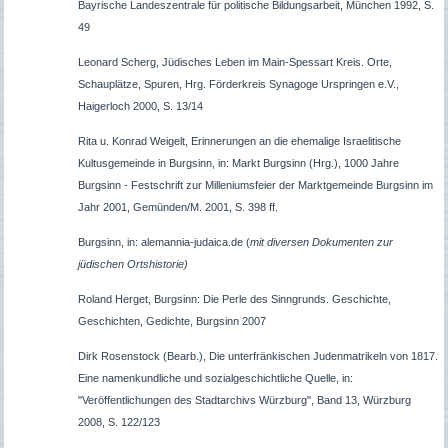
Bayrische Landeszentrale für politische Bildungsarbeit, München 1992, S.
49
Leonard Scherg, Jüdisches Leben im Main-Spessart Kreis. Orte,
Schauplätze, Spuren, Hrg. Förderkreis Synagoge Urspringen e.V.,
Haigerloch 2000, S. 13/14
Rita u. Konrad Weigelt, Erinnerungen an die ehemalige Israelitische
Kultusgemeinde in Burgsinn, in: Markt Burgsinn (Hrg.), 1000 Jahre
Burgsinn - Festschrift zur Milleniumsfeier der Marktgemeinde Burgsinn im
Jahr 2001, Gemünden/M. 2001, S. 398 ff.
Burgsinn, in: alemannia-judaica.de (
mit diversen Dokumenten zur
jüdischen Ortshistorie)
Roland Herget, Burgsinn: Die Perle des Sinngrunds. Geschichte,
Geschichten, Gedichte, Burgsinn 2007
Dirk
Rosenstock (Bearb.),
Die unterfränkischen Judenmatrikeln von 1817.
Eine namenkundliche und sozialgeschichtliche Quelle, in:
"Veröffentlichungen des Stadtarchivs Würzburg", Band 13, Würzburg
2008, S. 122/123