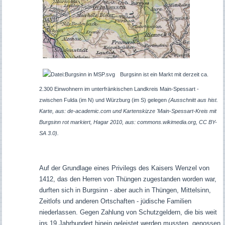
Burgsinn ist ein Markt mit derzeit ca.
2.300 Einwohnern im unterfränkischen Landkreis Main-Spessart -
zwischen Fulda (im N) und Würzburg (im S) gelegen
(Ausschnitt aus hist.
Karte, aus: de-academic.com und Kartenskizze 'Main-Spessart-Kreis mit
Burgsinn rot markiert, Hagar 2010, aus: commons.wikimedia.org, CC BY-
SA 3.0).
Auf der Grundlage eines Privilegs des Kaisers Wenzel von
1412, das den Herren von Thüngen zugestanden worden war,
durften sich in Burgsinn - aber auch in Thüngen, Mittelsinn,
Zeitlofs und anderen Ortschaften - jüdische Familien
niederlassen. Gegen Zahlung von Schutzgeldern, die bis weit
ins 19.Jahrhundert hinein geleistet werden mussten, genossen