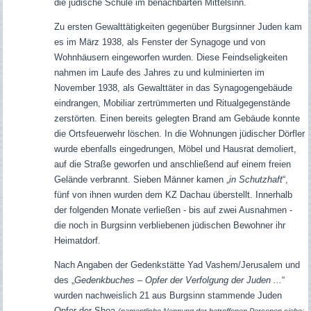
die jüdische Schule im benachbarten Mittelsinn.
Zu ersten Gewalttätigkeiten gegenüber Burgsinner Juden kam
es im März 1938, als Fenster der Synagoge und von
Wohnhäusern eingeworfen wurden. Diese Feindseligkeiten
nahmen im Laufe des Jahres zu und kulminierten im
November 1938, als Gewalttäter in das Synagogengebäude
eindrangen, Mobiliar zertrümmerten und Ritualgegenstände
zerstörten. Einen bereits gelegten Brand am Gebäude konnte
die Ortsfeuerwehr löschen. In die Wohnungen jüdischer Dörfler
wurde ebenfalls eingedrungen, Möbel und Hausrat demoliert,
auf die Straße geworfen und anschließend auf einem freien
Gelände verbrannt. Sieben Männer kamen „
in Schutzhaft
“,
fünf von ihnen wurden dem KZ Dachau überstellt. Innerhalb
der folgenden Monate verließen - bis auf zwei Ausnahmen -
die noch in Burgsinn verbliebenen jüdischen Bewohner ihr
Heimatdorf.
Nach Angaben der Gedenkstätte Yad Vashem/Jerusalem und
des „
Gedenkbuches – Opfer der Verfolgung der Juden ...
“
wurden nachweislich 21 aus Burgsinn stammende Juden
Opfer der Shoa
(namentliche Nennung der betroffenen Personen siehe: