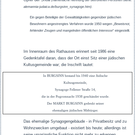
alemannia-judaica.de/burgsinn_synagoge.htm).
Ein gegen Beteiligte der Gewalttätigkeiten gegenüber jüdischen
Bewohnern angestrengtes Verfahren wurde 1950 wegen „
Beweisnot,
fehlender Zeugen und mangelnden öffentlichen Interesse
“ eingestellt.
Im Innenraum des Rathauses erinnert seit 1986 eine
Gedenktafel daran, dass der Ort einst Sitz einer jüdischen
Kultusgemeinde war; die Inschrift lautet:
In BURGSINN bestand bis 1940 eine Jüdische
Kultusgemeinde,
Synagoge Fellener Straße 14,
die in der Pogromnacht 1938 geschändet wurde.
Der MARKT BURGSINN gedenkt seiner
ehemaligen jüdischen Mitbürger.
Das ehemalige Synagogengebäude - in Privatbesitz und zu
Wohnzwecken umgebaut - existiert bis heute; allerdings ist
seine ursprüngliche Funktion nicht mehr zu erkennen.