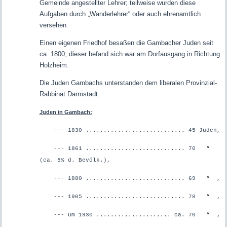
Gemeinde angestellter Lehrer; teilweise wurden diese
Aufgaben durch „Wanderlehrer“ oder auch ehrenamtlich
versehen.
Einen eigenen Friedhof besaßen die Gambacher Juden seit
ca. 1800; dieser befand sich war am Dorfausgang in Richtung
Holzheim.
Die Juden Gambachs unterstanden dem liberalen Provinzial-
Rabbinat Darmstadt.
Juden in Gambach:
--- 1830 ............................ 45 Juden,
--- 1861 ............................
70 “
(ca. 5% d. Bevölk.),
--- 1880 ............................ 69 “ ,
--- 1905 ............................ 78 “ ,
--- um 1930 ..................... ca. 70 “ ,