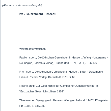
(Abb. aus: spd-muenzenberg.de)
vgl.
Münzenberg (Hessen)]
[
Weitere Informationen:
Paul Arnsberg, Die jüdischen Gemeinden in Hessen. Anfang - Untergang -
Neubeginn, Societäts-Verlag, Frankfurt/M. 1971, Bd. 1, S. 262/263
P. Arnsberg, Die jüdischen Gemeinden in Hessen. Bilder - Dokumente,
Eduard Roether Verlag, Darmstadt 1973, S. 68
Regine Steffl, Zur Geschichte der Gambacher Judengemeinde, in:
"Butzbacher Geschichtsblätter 1984"
Thea Altaras, Synagogen in Hessen. Was geschah seit 1945?, Königstein
i.Ts.1988, S. 185/186