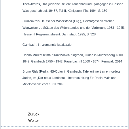
Thea Altaras, Das jüdische Rituelle Tauchbad und Synagogen in Hessen.
Was geschah seit 1945?, Teil II, Königstein i.Ts. 1994, S. 150
Studienkreis Deutscher Widerstand (Hrg.), Heimatgeschichtlicher
Wegweiser zu Stätten des Widerstandes und der Verfolgung 1933 - 1945.
Hessen I Regierungsbezirk Darmstadt, 1995, S. 328
Gambach, in: alemannia-judaica.de
Hanno Müller/Helma Kilian/Monica Kingreen, Juden in Münzenberg 1800 -
1842, Gambach 1750 - 1942, Fauerbach II 1800 - 1874, Fernwald 2014
Bruno Rieb (Red.), NS-Opfer in Gambach. Tafel erinnert an ermordete
Juden, in: „Der neue Landbote – Internetzeitung für Rhein-Main und
Mittelhessen“ vom 10.11.2016
Zurück
Weiter