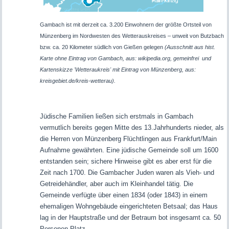
Gambach ist mit derzeit ca. 3.200 Einwohnern der größte Ortsteil von
Münzenberg im Nordwesten des Wetterauskreises – unweit von Butzbach
bzw. ca. 20 Kilometer südlich von Gießen gelegen
(Ausschnitt aus hist.
Karte ohne Eintrag von Gambach, aus: wikipedia.org, gemeinfrei und
Kartenskizze 'Wetteraukreis' mit Eintrag von Münzenberg, aus:
kreisgebiet.de/kreis-wetterau).
Jüdische Familien ließen sich erstmals in Gambach
vermutlich bereits gegen Mitte des 13.Jahrhunderts nieder, als
die Herren von Münzenberg Flüchtlingen aus Frankfurt/Main
Aufnahme gewährten. Eine jüdische Gemeinde soll um 1600
entstanden sein; sichere Hinweise gibt es aber erst für die
Zeit nach 1700. Die Gambacher Juden waren als Vieh- und
Getreidehändler, aber auch im Kleinhandel tätig. Die
Gemeinde verfügte über einen 1834 (oder 1843) in einem
ehemaligen Wohngebäude eingerichteten Betsaal; das Haus
lag in der Hauptstraße und der Betraum bot insgesamt ca. 50
Personen Platz.