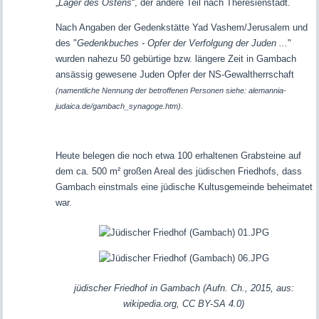
„
Lager des Ostens
“, der andere Teil nach Theresienstadt.
Nach Angaben der Gedenkstätte Yad Vashem/Jerusalem und
des "
Gedenkbuches - Opfer der Verfolgung der Juden ...
"
wurden nahezu 50 gebürtige bzw. längere Zeit in Gambach
ansässig gewesene Juden Opfer der NS-Gewaltherrschaft
(namentliche Nennung der betroffenen Personen siehe:
alemannia-
judaica.de/gambach_synagoge.htm)
.
Heute belegen die noch etwa 100 erhaltenen Grabsteine auf
dem ca. 500 m² großen Areal des jüdischen Friedhofs, dass
Gambach einstmals eine jüdische Kultusgemeinde beheimatet
war.
jüdischer Friedhof in Gambach (Aufn. Ch., 2015, aus:
wikipedia.org, CC BY-SA 4.0)