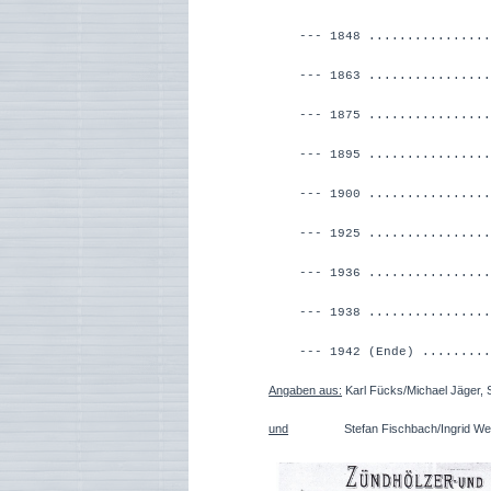
--- 1848 ................
--- 1863 ...............
--- 1875 ...............
--- 1895 ...............
--- 1900 ...............
--- 1925 ................
--- 1936 ...............
--- 1938 ...............
--- 1942 (Ende) .........
Angaben aus:
Karl Fücks/Michael Jäger, 
und
Stefan Fischbach/Ingrid Westerh