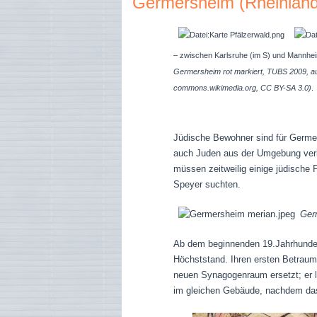
Germersheim (Rheinland
– zwischen Karlsruhe (im S) und Mannhei
Germersheim rot markiert, TUBS 2009, au
commons.wikimedia.org, CC BY-SA 3.0)
.
Jüdische Bewohner sind für Germer
auch Juden aus der Umgebung verbr
müssen zeitweilig einige jüdische 
Speyer suchten.
Ger
Ab dem beginnenden 19.Jahrhundert
Höchststand. Ihren ersten Betraum 
neuen Synagogenraum ersetzt; er 
im gleichen Gebäude, nachdem das