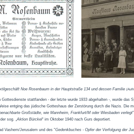
xtilgeschäft Noe Rosenbaum in der Hauptstraße 134 und dessen Familie
(Aufn
ottesdienste stattfanden - der letzte wurde 1933 abgehalten -, wurde das 
 Weise entging das jüdische Gotteshaus der Zerstörung durch die Nazis. Die 
n benachbarte Großstädte, wie Mannheim, Frankfurt/M oder Wiesbaden verlegt
er sog. „
Aktion Bürckel
“ im Oktober 1940 nach Gurs deportiert.
ad Vashem/Jerusalem und des "
Gedenkbuches - Opfer der Verfolgung der Jud