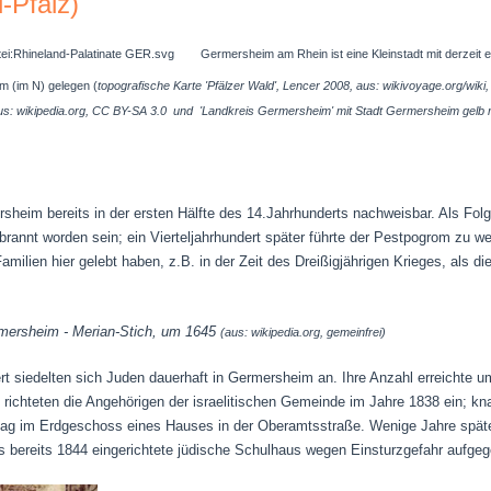
-Pfalz)
Germersheim am Rhein ist eine Kleinstadt mit derzeit 
m (im N) gelegen (
topografische
Karte 'Pfälzer Wald',
Lencer 2008, aus: wikivoyage.org/wik
s: wikipedia.org, CC BY-SA 3.0 und 'Landkreis Germersheim' mit Stadt Germersheim gelb 
sheim bereits in der ersten Hälfte des 14.Jahrhunderts nachweisbar. Als Fol
annt worden sein; ein Vierteljahrhundert später führte der Pestpogrom zu we
Familien hier gelebt haben, z.B. in der Zeit des Dreißigjährigen Krieges, als 
mersheim - Merian-Stich, um 1645
(aus: wikipedia.org, gemeinfrei)
 siedelten sich Juden dauerhaft in Germersheim an. Ihre Anzahl erreichte u
richteten die Angehörigen der israelitischen Gemeinde im Jahre 1838 ein; kn
lag im Erdgeschoss eines Hauses in der Oberamtsstraße. Wenige Jahre spä
 bereits 1844 eingerichtete jüdische Schulhaus wegen Einsturzgefahr aufg