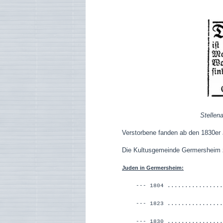
Stellen
Verstorbene fanden ab den 1830er 
Die Kultusgemeinde Germersheim z
Juden in Germersheim:
--- 1804 ................
--- 1823 ...............
--- 1830 ................