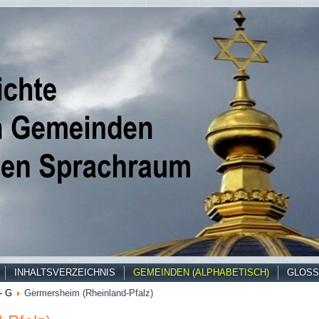
INHALTSVERZEICHNIS
GEMEINDEN (ALPHABETISCH)
GLOSS
- G
Germersheim (Rheinland-Pfalz)