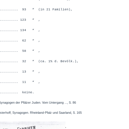
......... 93 “ (in 21 Familien),
.......... 123 “ ,
.......... 134 “ ,
.......... 62 “ ,
.......... 58 “ ,
......... 32 “ (ca. 1% d. Bevölk.),
.......... 13 “ ,
.......... 11 “ ,
......... keine.
Synagogen der Pfälzer Juden. Vom Untergang ..., S. 86
off, Synagogen. Rheinland-Pfalz und Saarland, S. 165