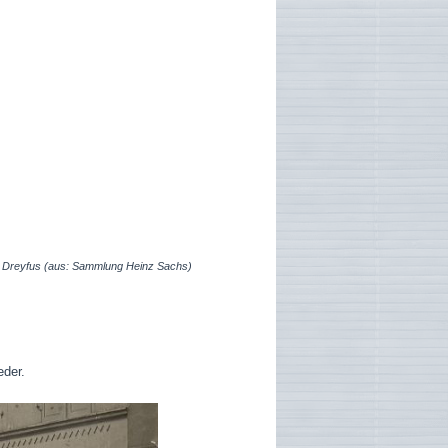
h Dreyfus (aus: Sammlung Heinz Sachs)
nfeld.
eder.