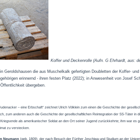
Koffer und Deckenrolle (Aufn. G Ehrhardt, aus: d
in Geroldshausen die aus Muschelkalk gefertigten Doubletten der Koffer- und
ehörigen erinnernd - ihren festen Platz (2022); in Anwesenheit von Josef Sc
Öffentlichkeit übergeben
.
denacker – eine Erbschaft“ zeichnet Ulrich Völklein zum einen die Geschichte der gesellsc
 zum anderen auch die Geschichte der gesellschaftlichen Reintegration der SS-Täter in die
i Kriegsende als amerikanischer Soldat an den Ort seiner Jugend zurückkehrte; ihm war es ge
imat zu verstecken.
am Neumann
(geb. 1809), der nach Besuch der Fürther Jeschiwa und Studium an der Universi