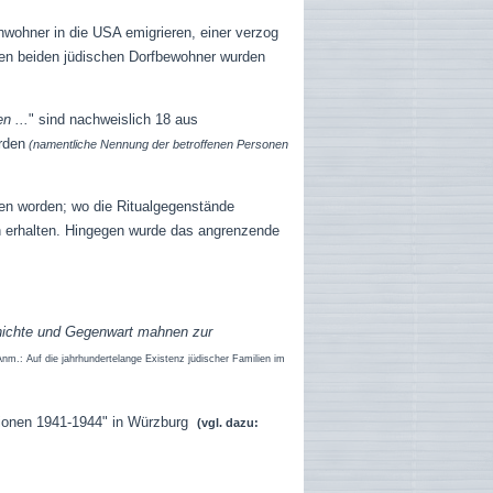
wohner in die USA emigrieren, einer verzog
ten beiden jüdischen Dorfbewohner wurden
n ...
" sind nachweislich 18 aus
rden
(namentliche Nennung der betroffenen Personen
gen worden; wo die Ritualgegenstände
h erhalten. Hingegen wurde das angrenzende
hichte und Gegenwart mahnen zur
Anm.: Auf die jahrhundertelange Existenz jüdischer Familien im
ationen 1941-1944" in Würzburg
(vgl. dazu: