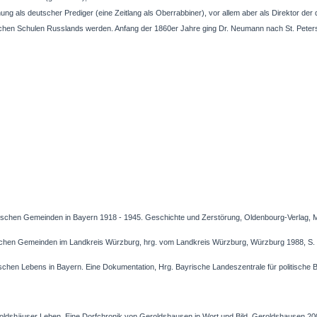
nung als deutscher Prediger (eine Zeitlang als Oberrabbiner), vor allem aber als Direktor d
jüdischen Schulen Russlands werden. Anfang der 1860er Jahre ging Dr. Neumann nach St. Pete
dischen Gemeinden in Bayern 1918 - 1945. Geschichte und Zerstörung, Oldenbourg-Verlag, 
dischen Gemeinden im Landkreis Würzburg, hrg. vom Landkreis Würzburg, Würzburg 1988, S.
ischen Lebens in Bayern. Eine Dokumentation, Hrg. Bayrische Landeszentrale für politische 
oldshäuser Leben. Eine Dorfchronik von Geroldshausen in Wort und Bild, Geroldshausen 20