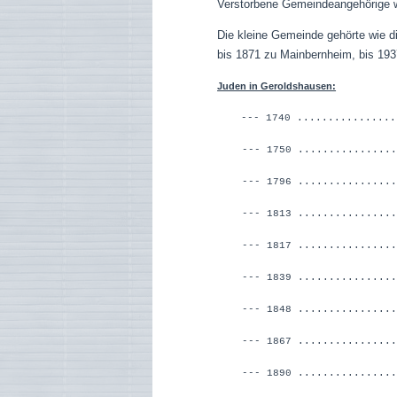
Verstorbene Gemeindeangehörige wu
Die kleine Gemeinde gehörte wie d
bis 1871 zu Mainbernheim, bis 193
Juden in Geroldshausen:
--- 1740 ...............
--- 1750 ..........
--- 1796 ..........
--- 1813 ..................
--- 1817 ..................
--- 1839 .............
--- 1848 .............
--- 1867 ..................
--- 1890 ...............