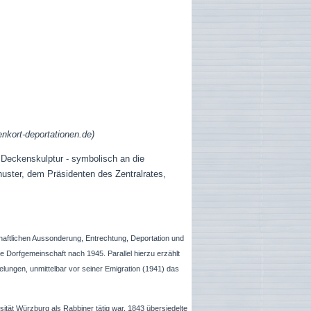
enkort-deportationen.de)
 Deckenskulptur - symbolisch an die
huster, dem Präsidenten des Zentralrates,
haftlichen Aussonderung, Entrechtung, Deportation und
 Dorfgemeinschaft nach 1945. Parallel hierzu erzählt
lungen, unmittelbar vor seiner Emigration (1941) das
tät Würzburg als Rabbiner tätig war. 1843 übersiedelte