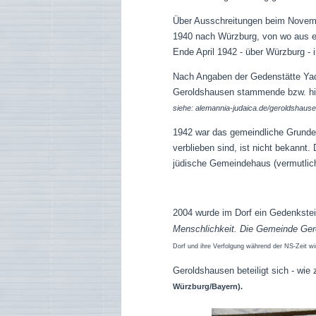
Über Ausschreitungen beim Novembe
1940 nach Würzburg, von wo aus er
Ende April 1942 - über Würzburg - i
Nach Angaben der Gedenstätte Ya
Geroldshausen stammende bzw. hie
siehe: alemannia-judaica.de/geroldshaus
1942 war das gemeindliche Grundei
verblieben sind, ist nicht bekannt.
jüdische Gemeindehaus (vermutlich
2004 wurde im Dorf ein Gedenkstein 
Menschlichkeit. Die Gemeinde Gero
Dorf und ihre Verfolgung während der NS-Zeit wir
Geroldshausen beteiligt sich - wi
Würzburg/Bayern).