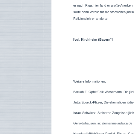
er nach Riga; hier fand er große Anerken
sollte dann Vorbild für die staatlichen 
Religionslehrer amtierte.
[vgl.
Kirchheim (Bayern)]
Weitere Informationen:
Baruch Z. Ophir/Falk Wiesemann, Die jü
Jutta Sporck-Pfitzer, Die ehemaligen jü
Israel Schwierz, Steinerne Zeugnisse jüd
Geroldshausen, in: alemannia-judaica.de
Hanskarl Mühlhäuser/Paul M. Ritzau, Ger