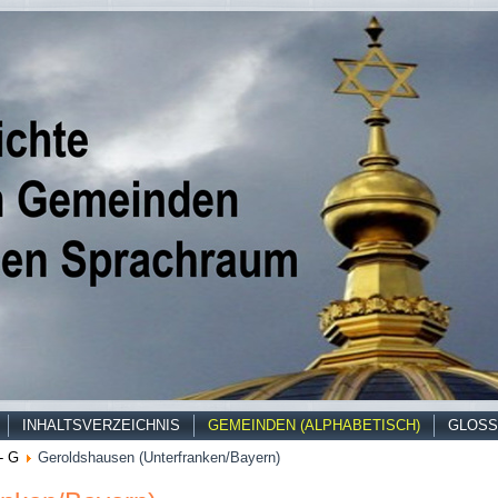
INHALTSVERZEICHNIS
GEMEINDEN (ALPHABETISCH)
GLOSS
- G
Geroldshausen (Unterfranken/Bayern)