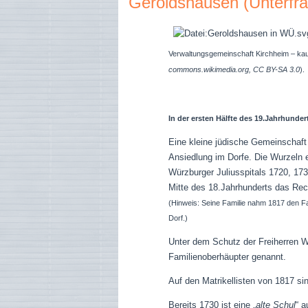
Geroldshausen (Unterfr
Verwaltungsgemeinschaft Kirchheim – kau
commons.wikimedia.org, CC BY-SA 3.0
).
In der ersten Hälfte des 19.Jahrhunder
Eine kleine jüdische Gemeinschaft 
Ansiedlung im Dorfe. Die Wurzeln 
Würzburger Juliusspitals 1720, 17
Mitte des 18.Jahrhunderts das Rec
(Hinweis: Seine Familie nahm 1817 den F
Dorf.)
Unter dem Schutz der Freiherren W
Familienoberhäupter genannt.
Auf den Matrikellisten von 1817 s
Bereits 1730 ist eine „
alte Schul
“ 