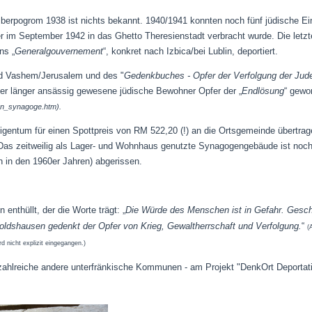
rpogrom 1938 ist nichts bekannt. 1940/1941 konnten noch fünf jüdische Ein
 im September 1942 in das Ghetto Theresienstadt verbracht wurde. Die letz
ns „
Generalgouvernement
“, konkret nach Izbica/bei Lublin, deportiert.
d Vashem/Jerusalem und des "
Gedenkbuches - Opfer der Verfolgung der Jude
r länger ansässig gewesene jüdische Bewohner Opfer der „
Endlösung
“ gewo
en_synagoge.htm).
gentum für einen Spottpreis von RM 522,20 (!) an die Ortsgemeinde übertra
Das zeitweilig als Lager- und Wohnhaus genutzte Synagogengebäude ist noc
 in den 1960er Jahren) abgerissen.
enthüllt, der die Worte trägt: „
Die Würde des Menschen ist in Gefahr. Gesc
ldshausen gedenkt der Opfer von Krieg, Gewaltherrschaft und Verfolgung.
“
(
d nicht explizit eingegangen.)
e zahlreiche andere unterfränkische Kommunen - am Projekt "DenkOrt Deport