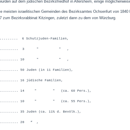
rden auf dem jüdischen Bezirksfriedhof in Allersheim, einige möglicherweis
ie meisten israelitischen Gemeinden des Bezirksamtes Ochsenfurt von 1840 
7 zum Bezirksrabbinat Kitzingen, zuletzt dann zu dem von Würzburg.
.......... 6 Schutzjuden-Familien,
............... 3 " " ,
............... 10 " " ,
....... 50 Juden (in 11 Familien),
....... 16 jüdische Familien,
............ 14 " " (ca. 60 Pers.),
............ 10 " " (ca. 55 Pers.),
....... 35 Juden (ca. 11% d. Bevölk.),
.......... 28 “ ,