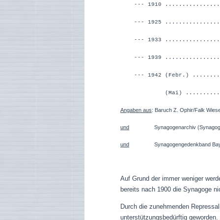
--- 1910 ...............
--- 1925 ...............
--- 1933 ...............
--- 1939 ...............
--- 1942 (Febr.) .......
(Mai) ..............
Angaben aus
: Baruch Z. Ophir/Falk Wies
und
Synagogenarchiv (Synagoge Me
und
Synagogengedenkband Bayern (Unte
Auf Grund der immer weniger werde
bereits nach 1900 die Synagoge ni
Durch die zunehmenden Repressalie
unterstützungsbedürftig geworden
.