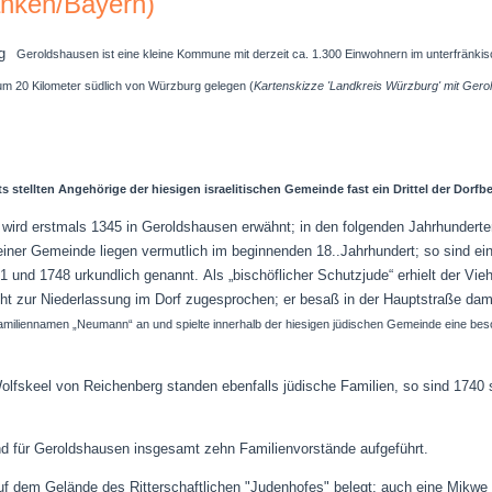
anken/Bayern)
Geroldshausen ist eine kleine Kommune mit derzeit ca. 1.300 Einwohnern im unterfränki
m 20 Kilometer südlich von Würzburg gelegen (
Kartenskizze 'Landkreis Würzburg' mit Gero
ts stellten Angehörige der hiesigen israelitischen Gemeinde fast ein Drittel der Dorfb
wird erstmals 1345 in Geroldshausen erwähnt; in den folgenden Jahrhunderten
einer Gemeinde liegen vermutlich im beginnenden 18..Jahrhundert; s
o sind ei
31 und 1748 urkundlich genannt.
Als „bischöflicher Schutzjude“ erhielt der V
ht zur Niederlassung im Dorf zugesprochen; er besaß in der Hauptstraße dam
amiliennamen „Neumann“ an und spielte innerhalb der hiesigen jüdischen Gemeinde eine beso
olfskeel von Reichenberg standen ebenfalls jüdische Familien, so sind 1740
ind für Geroldshausen insgesamt zehn Familienvorstände aufgeführt.
auf dem Gelände des Ritterschaftlichen "Judenhofes" belegt; auch eine Mikw