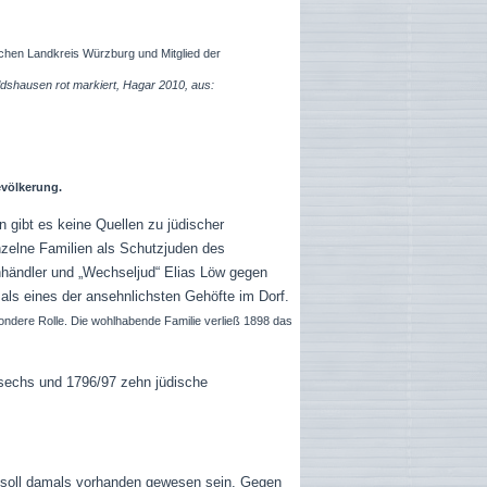
schen Landkreis Würzburg und Mitglied der
ldshausen rot markiert, Hagar 2010, aus:
evölkerung.
 gibt es keine Quellen zu jüdischer
nzelne Familien als Schutzjuden des
iehhändler und „Wechseljud“ Elias Löw gegen
als eines der ansehnlichsten Gehöfte im Dorf.
ndere Rolle. Die wohlhabende Familie verließ 1898 das
 sechs und 1796/97 zehn jüdische
e soll damals vorhanden gewesen sein. Gegen