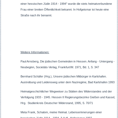
einer hessischen Jüdin 1914 - 1994” wurde die stets heimatverbundene
Frau einer breiten Öffentlichkeit bekannt. In Hofgeismar ist heute eine
Straße nach ihr benannt.
Weitere Informationen:
Paul Arnsberg, Die jüdischen Gemeinden in Hessen. Anfang - Untergang -
Neubeginn, Societäts-Verlag, Frankfurt/M. 1971, Bd. 1, S. 347
Bernhard Schäfer (Hrg.), Unsere jüdischen Mitbürger in Karlshafen.
Austreibung und Leidensweg unter dem Naziregime, Bad Karlshafen 1993
Heimatgeschichtlicher Wegweiser zu Stätten des Widerstandes und der
Verfolgung 1933 - 1945. Hessen II Regierungsbezirke Gießen und Kassel,
Hrg. Studienkreis Deutscher Widerstand, 1995, S. 70/71
Meta Frank, Schalom, meine Heimat. Lebenserinnerungen einer
hessischen Jüdin 1914 - 1994, 3.Aufl., Hofgeismar 1997