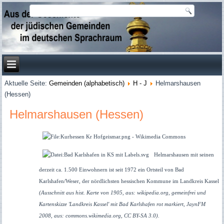
Aktuelle Seite:
Gemeinden (alphabetisch)
H - J
Helmarshausen
(Hessen)
Helmarshausen (Hessen)
Helmarshausen mit seinen
derzeit ca. 1.500 Einwohnern ist seit 1972 ein Ortsteil von Bad
Karlshafen/Weser, der nördlichsten hessischen Kommune im Landkreis Kassel
(Ausschnitt aus hist. Karte von 1905, aus: wikipedia.org, gemeinfrei und
Kartenskizze 'Landkreis Kassel' mit Bad Karlshafen rot markiert, JaynFM
2008, aus: commons.wikimedia.org, CC BY-SA 3.0).