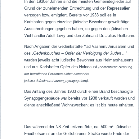
In den 1930er Jahren sind die meisten Gemeindeglieder auf
Grund der zunehmenden Entrechtung und der Repressalien
verzogen bzw. emigriert. Bereits vor 1933 soll es in
Karlshafen gegen einzelne jüdische Bewohner gewalttätige
Ausschreitungen gegeben haben, so gegen den jüdischen
Viehhändler Adolf Levy und den Zahnarzt Dr. Julius Heilbrunn.
Nach Angaben der Gedenkstätte Yad Vashem/Jerusalem und
des „
Gedenkbuches – Opfer der Verfolgung der Juden ...
“
wurden jeweils acht jüdische Bewohner aus Helmarshausens
und aus Karlshafen Opfer des Holocaust
(namentliche Nennung
der betroffenen Personen siehe: alemannia-
judaica.de/helmarshausen_synagoge.htm).
Das Anfang des Jahres 1933 durch einen Brand beschädigte
Synagogengebäude war bereits vor 1938 verkauft worden und
diente anschließend Wohnzwecken; es ist bis heute erhalten.
Das während der NS-Zeit teilzerstörte, ca. 500 m² jüdische
Friedhofsareal an der Gottsbürener Straße wurde Ende der