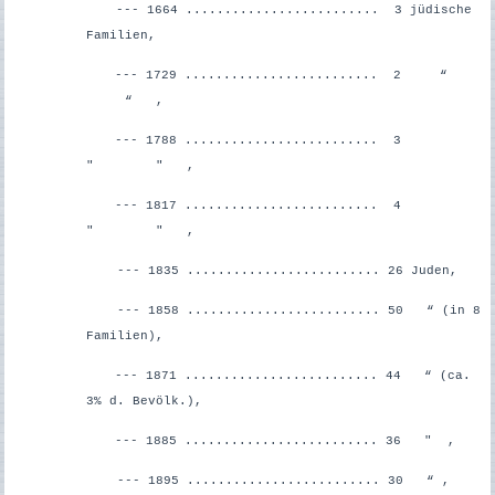
--- 1664 ......................... 3 jüdische
Familien,
--- 1729 ......................... 2 “
“ ,
--- 1788 ......................... 3
" " ,
--- 1817 ......................... 4
" " ,
--- 1835 ......................... 26 Juden,
--- 1858 ......................... 50 “ (in 8
Familien),
--- 1871 ......................... 44 “ (ca.
3% d. Bevölk.),
--- 1885 ......................... 36 " ,
--- 1895 ......................... 30 “ ,