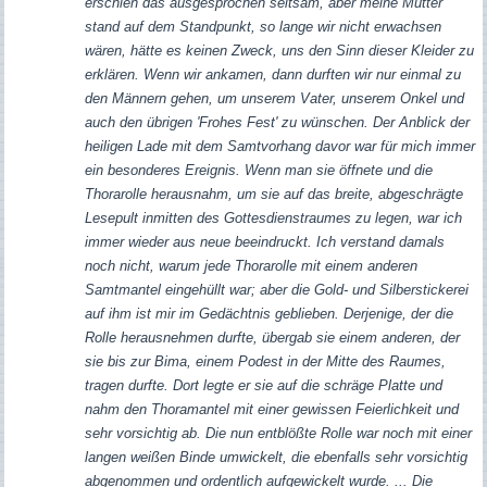
erschien das ausgesprochen seltsam, aber meine Mutter
stand auf dem Standpunkt, so lange wir nicht erwachsen
wären, hätte es keinen Zweck, uns den Sinn dieser Kleider zu
erklären. Wenn wir ankamen, dann durften wir nur einmal zu
den Männern gehen, um unserem Vater, unserem Onkel und
auch den übrigen 'Frohes Fest' zu wünschen. Der Anblick der
heiligen Lade mit dem Samtvorhang davor war für mich immer
ein besonderes Ereignis. Wenn man sie öffnete und die
Thorarolle herausnahm, um sie auf das breite, abgeschrägte
Lesepult inmitten des Gottesdienstraumes zu legen, war ich
immer wieder aus neue beeindruckt. Ich verstand damals
noch nicht, warum jede Thorarolle mit einem anderen
Samtmantel eingehüllt war; aber die Gold- und Silberstickerei
auf ihm ist mir im Gedächtnis geblieben. Derjenige, der die
Rolle herausnehmen durfte, übergab sie einem anderen, der
sie bis zur Bima, einem Podest in der Mitte des Raumes,
tragen durfte. Dort legte er sie auf die schräge Platte und
nahm den Thoramantel mit einer gewissen Feierlichkeit und
sehr vorsichtig ab. Die nun entblößte Rolle war noch mit einer
langen weißen Binde umwickelt, die ebenfalls sehr vorsichtig
abgenommen und ordentlich aufgewickelt wurde. ... Die