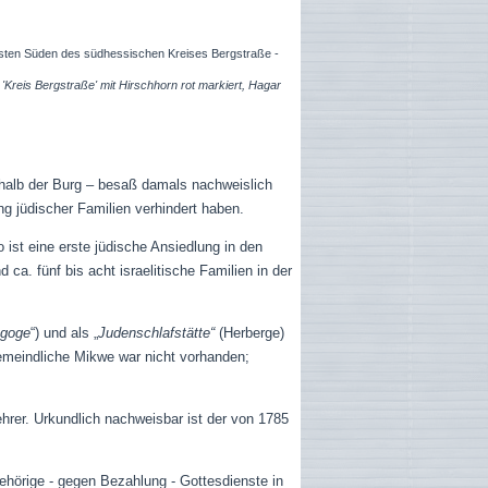
rsten Süden des südhessischen Kreises Bergstraße -
'Kreis Bergstraße' mit Hirschhorn rot markiert, Hagar
rhalb der Burg – besaß damals nachweislich
g jüdischer Familien verhindert haben.
ist eine erste jüdische Ansiedlung in den
 ca. fünf bis acht israelitische Familien in der
agoge
“) und als „
Judenschlafstätte“
(Herberge)
emeindliche Mikwe war nicht vorhanden;
ehrer. Urkundlich nachweisbar ist der von
1785
ehörige - gegen Bezahlung - Gottesdienste in