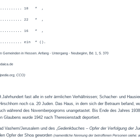
........... 18 “ ,
........... 22 “ ,
........... 16 “ ,
......... ein “ ().
hen Gemeinden in Hessen. Anfang - Untergang - Neubeginn, Bd. 1, S. 370
aica.de
ipedia.org, CCO)
9.Jahrhundert fast alle in sehr ärmlichen Verhältnissen; Schacher- und Hausier
 Hirschhorn noch ca. 20 Juden. Das Haus, in dem sich der Betraum befand, 
 auch während des Novemberpogroms unangetastet. Bis Ende des Jahres 1938 h
n Glaubens wurde 1942 nach Theresienstadt deportiert.
ad Vashem/Jerusalem und des „
Gedenkbuches – Opfer der Verfolgung der Jud
den Opfer der Shoa geworden
(namentliche Nennung der betroffenen Personen siehe: 