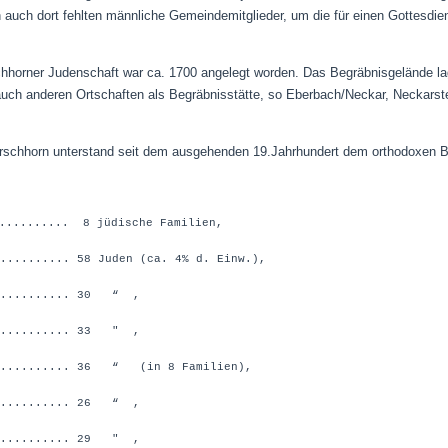
auch dort fehlten männliche Gemeindemitglieder, um die für einen Gottesdi
rschhorner Judenschaft war ca. 1700 angelegt worden. Das Begräbnisgelände l
 auch anderen Ortschaften als Begräbnisstätte, so Eberbach/Neckar, Neckarst
irschhorn unterstand seit dem ausgehenden 19.Jahrhundert dem orthodoxen B
........... 8 jüdische Familien,
........ 58 Juden (ca. 4% d. Einw.),
........... 30 “ ,
........... 33 " ,
.......... 36 “ (in 8 Familien),
........... 26 “ ,
........... 29 " ,