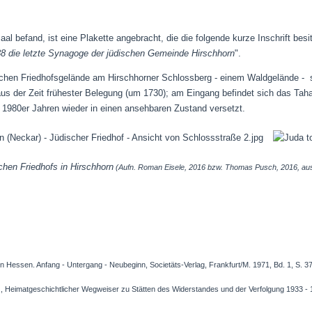
al befand, ist eine Plakette angebracht,
die die folgende kurze Inschrift besit
8 die letzte Synagoge der jüdischen Gemeinde Hirschhorn
".
chen Friedhofsgelände am Hirschhorner Schlossberg - einem Waldgelände - 
us der Zeit frühester Belegung (um 1730); am Eingang befindet sich das Taha
 1980er Jahren wieder in einen ansehbaren Zustand versetzt.
chen Friedhofs in Hirschhorn
(Aufn. Roman Eisele, 2016 bzw. Thomas Pusch, 2016, au
n Hessen. Anfang - Untergang - Neubeginn, Societäts-Verlag, Frankfurt/M. 1971, Bd. 1, S. 3
), Heimatgeschichtlicher Wegweiser zu Stätten des Widerstandes und der Verfolgung 1933 -