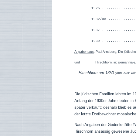
--- 1925 ...............
--- 1932/33 ............
--- 1937 ...............
--- 1939 .................
Angaben aus
: Paul Arnsberg, Die jüdisc
und
Hirschhorn, in: alemannia-jud
Hirschhorn um 1850
(Abb. aus: wik
Die jüdischen Familien lebten im 1
Anfang der 1930er Jahre lebten in
später verkauft; deshalb blieb es
der letzte Dorfbewohner mosaische
Nach Angaben der Gedenkstätte Y
Hirschhorn ansässig gewesene Ju