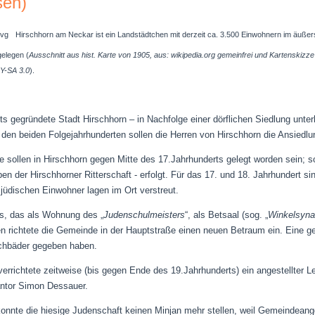
sen)
Hirschhorn am Neckar ist ein Landstädtchen mit derzeit ca. 3.500 Einwohnern im äuße
gelegen (
Ausschnitt aus hist. Karte von 1905, aus: wikipedia.org gemeinfrei und
Kartenskizze 
Y-SA 3.0
).
s gegründete Stadt Hirschhorn – in Nachfolge einer dörflichen Siedlung unte
den beiden Folgejahrhunderten sollen die Herren von Hirschhorn die Ansiedlun
sollen in Hirschhorn gegen Mitte des 17.Jahrhunderts gelegt worden sein; so 
n der Hirschhorner Ritterschaft - erfolgt.
Für das 17. und 18. Jahrhundert sind
jüdischen Einwohner lagen im Ort verstreut.
s, das als Wohnung des „
Judenschulmeisters
“, als Betsaal (sog. „
Winkelsyn
en richtete die Gemeinde in der Hauptstraße einen neuen Betraum ein. Eine g
auchbäder gegeben haben.
rrichtete zeitweise (bis gegen Ende des 19.Jahrhunderts) ein angestellter L
antor Simon Dessauer.
onnte die hiesige Judenschaft keinen Minjan mehr stellen, weil Gemeindeang