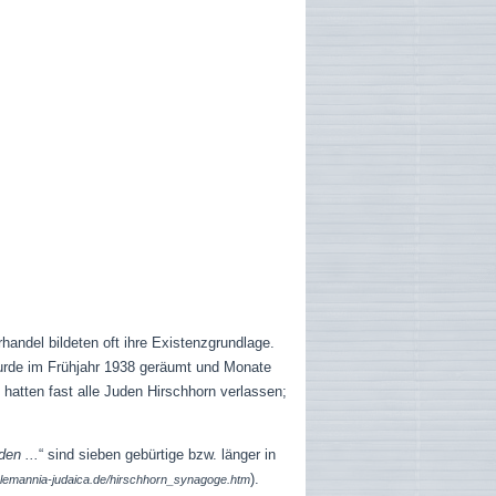
handel bildeten oft ihre Existenzgrundlage.
wurde im Frühjahr 1938 geräumt und Monate
atten fast alle Juden Hirschhorn verlassen;
en ...
“ sind sieben gebürtige bzw. länger in
).
alemannia-judaica.de/hirschhorn_synagoge.htm