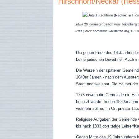
Hirschhorn/Neckar (Hes
etwa 20 Kilometer östlich von Heidelberg 
2009, aus: commons.wikimedia.org, CC B
Die gegen Ende des 14.Jahrhundert
keine jüdischen Bewohner. Auch in 
Die Wurzeln der späteren Gemeinde 
1640er Jahren - nach dem Aussterbe
Stadt nachweisbar.
Die Häuser der 
1775 erwarb die Gemeinde ein Hau
benutzt wurde. In den 1830er Jahr
vielmehr soll es im Ort private T
Religiöse Aufgaben der Gemeinde ve
bis nach 1833 dort tätige Lehrer/K
Gegen Mitte des 19.Jahrhunderts k