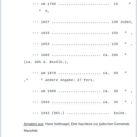
--- um 1780 ........................ 15 “
“ n,
--- 1827 ........................... 138 Juden,
--- 1833 ........................... 155 “ ,
--- 1853 ........................... 120 “ ,
--- 1865 ....................... ca. 200 “
(ca. 30% d. Bevölk.),
--- um 1870 .................... ca. 50 “
,*
* andere Angabe: 27 Pers.
--- um 1900 .................... ca. 30 “ ,
--- 1933 ....................... ca. 35 “ ,
--- 1942 (Okt.) .................... keine.
Angaben aus
: Hans Nothnagel, Eine Nachlese zur jüdischen Gemeinde
Marisfeld