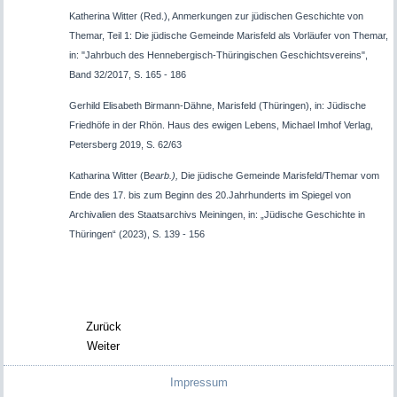
Katherina Witter (Red.), Anmerkungen zur jüdischen Geschichte von
Themar, Teil 1: Die jüdische Gemeinde Marisfeld als Vorläufer von Themar,
in: "Jahrbuch des Hennebergisch-Thüringischen Geschichtsvereins",
Band 32/2017, S. 165 - 186
Gerhild Elisabeth Birmann-Dähne,
Marisfeld
(
Thüringen), in: Jüdische
Friedhöfe in der Rhön. Haus des ewigen Lebens, Michael Imhof Verlag,
Petersberg 2019, S.
62/63
Katharina Witter (B
earb.),
Die jüdische Gemeinde Marisfeld/
Themar vom
Ende des 17. bis zum Beginn des 20.Jahrhunderts im Spiegel von
Archivalien des Staatsarchivs Meiningen, in: „Jüdische Geschichte in
Thüringen“ (2023), S. 139 - 156
Zurück
Weiter
Impressum