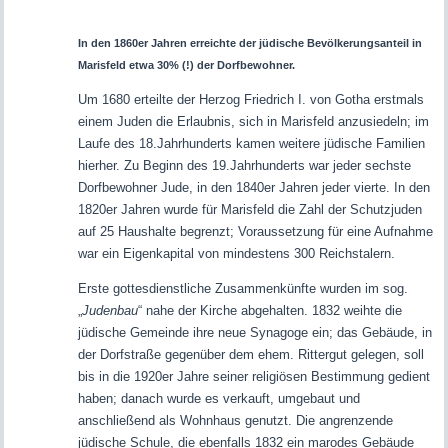
In den 1860er Jahren erreichte der jüdische Bevölkerungsanteil in
Marisfeld etwa 30% (!) der Dorfbewohner.
Um 1680 erteilte der Herzog Friedrich I. von Gotha erstmals
einem Juden die Erlaubnis, sich in Marisfeld anzusiedeln; im
Laufe des 18.Jahrhunderts kamen weitere jüdische Familien
hierher. Zu Beginn des 19.Jahrhunderts war jeder sechste
Dorfbewohner Jude, in den 1840er Jahren jeder vierte. In den
1820er Jahren wurde für Marisfeld die Zahl der Schutzjuden
auf 25 Haushalte begrenzt; Voraussetzung für eine Aufnahme
war ein Eigenkapital von mindestens 300 Reichstalern.
Erste gottesdienstliche Zusammenkünfte wurden im sog.
„
Judenbau
“ nahe der Kirche abgehalten. 1832 weihte die
jüdische Gemeinde ihre neue Synagoge ein; das Gebäude, in
der Dorfstraße gegenüber dem ehem. Rittergut gelegen, soll
bis in die 1920er Jahre seiner religiösen Bestimmung gedient
haben; danach wurde es verkauft, umgebaut und
anschließend als Wohnhaus genutzt. Die angrenzende
jüdische Schule, die ebenfalls 1832 ein marodes Gebäude