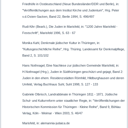
Friedhöfe in Ostdeutschland (Neue Bundesländer/DDR und Berlin), in:
"Veröffentlichungen aus dem Institut Kirche und Judentum", Hrg. Peter
v.d.Osten-Sacken, Band 22, Berlin 1994, S. 496/497
Rudi Kihr (Bearb.), Die Juden in Marisfeld, in: "1200 Jahre Marisfeld -
Festschrift", Marisfeld 1996, S. 63 - 67
Monika Kahl, Denkmale jüdischer Kultur in Thüringen, in:
"Kultusgeschichtliche Reihe", Hrg. Thüring. Landesamt für Denkmalpflege,
Band 2, S. 101/102
Hans Nothnagel, Eine Nachlese zur jüdischen Gemeinde Marisfeld, in:
H.Nothnagel (Hrg.), Juden in Südthüringen geschützt und gejagt, Band 2:
Juden in den ehem. Residenzstädten Römhild, Hildburghausen und deren
Umfeld, Verlag Buchhaus Suhl, Suhl 1998, S. 127 - 133
Gabriele Olbrisch, Landrabbinate in Thüringen 1811 - 1871. Jüdische
Schul- und Kulturreform unter staatlicher Regie, in: "Veröffentlichungen der
Historischen Kommission für Thüringen - Kleine Reihe", Band 9, Böhlau
Verlag, Köln - Weimar - Wien 2003, S. 46/47
Marisfeld, in: alemannia-judaica.de