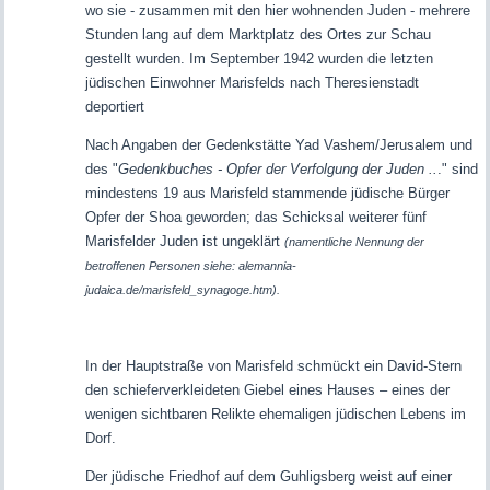
wo sie - zusammen mit den hier wohnenden Juden - mehrere
Stunden lang auf dem Marktplatz des Ortes zur Schau
gestellt wurden. Im September 1942 wurden die letzten
jüdischen Einwohner Marisfelds nach Theresienstadt
deportiert
Nach Angaben der Gedenkstätte Yad Vashem/Jerusalem und
des "
Gedenkbuches - Opfer der Verfolgung der Juden ..
." sind
mindestens 19 aus Marisfeld stammende jüdische Bürger
Opfer der Shoa geworden; das Schicksal weiterer fünf
Marisfelder Juden ist ungeklärt
(namentliche Nennung der
betroffenen Personen siehe: alemannia-
judaica.de/marisfeld_synagoge.htm).
In der Hauptstraße von Marisfeld schmückt ein David-Stern
den schieferverkleideten Giebel eines Hauses – eines der
wenigen sichtbaren Relikte ehemaligen jüdischen Lebens im
Dorf.
Der jüdische Friedhof auf dem Guhligsberg weist auf einer